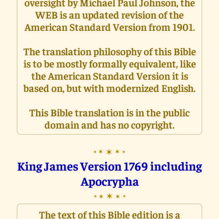
oversight by Michael Paul Johnson, the
WEB is an updated revision of the
American Standard Version from 1901.
The translation philosophy of this Bible
is to be mostly formally equivalent, like
the American Standard Version it is
based on, but with modernized English.
This Bible translation is in the public
domain and has no copyright.
✶
✶
✶
✶
✶
King James Version 1769 including
Apocrypha
✶
✶
✶
✶
✶
The text of this Bible edition is a