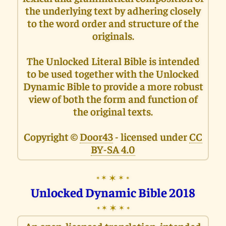
the underlying text by adhering closely
to the word order and structure of the
originals.
The Unlocked Literal Bible is intended
to be used together with the Unlocked
Dynamic Bible to provide a more robust
view of both the form and function of
the original texts.
Copyright ©
Door43
- licensed under
CC
BY-SA 4.0
✶
✶
✶
✶
✶
Unlocked Dynamic Bible 2018
✶
✶
✶
✶
✶