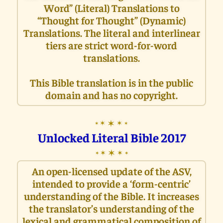
Word” (Literal) Translations to
“Thought for Thought” (Dynamic)
Translations. The literal and interlinear
tiers are strict word-for-word
translations.
This Bible translation is in the public
domain and has no copyright.
✶
✶
✶
✶
✶
Unlocked Literal Bible 2017
✶
✶
✶
✶
✶
An open-licensed update of the ASV,
intended to provide a ‘form-centric’
understanding of the Bible. It increases
the translator’s understanding of the
lexical and grammatical composition of