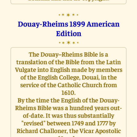
✶
✶
✶
✶
✶
Douay-Rheims 1899 American
Edition
✶
✶
✶
✶
✶
The Douay–Rheims Bible is a
translation of the Bible from the Latin
Vulgate into English made by members
of the English College, Douai, in the
service of the Catholic Church from
1610.
By the time the English of the Douay-
Rheims Bible was a hundred years out-
of-date. It was thus substantially
"revised" between 1749 and 1777 by
Richard Challoner, the Vicar Apostolic