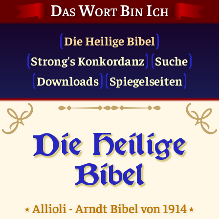
Das Wort Bin Ich
Die Heilige Bibel
Strong's Konkordanz
Suche
Downloads
Spiegelseiten
Die Heilige
Bibel
⭑
Allioli - Arndt Bibel von 1914
⭑