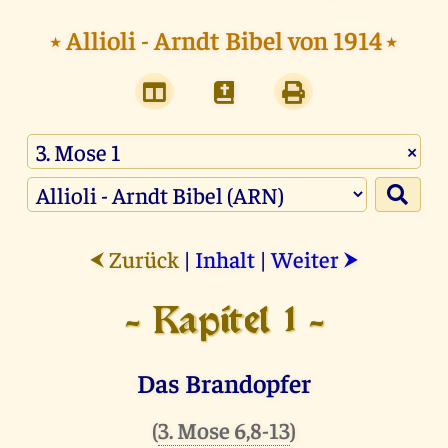
⭑
Allioli - Arndt Bibel von 1914
⭑
×
Zurück
|
Inhalt
|
Weiter
⮜
⮞
- Kapitel 1 -
Das Brandopfer
(
3. Mose 6,8-13
)