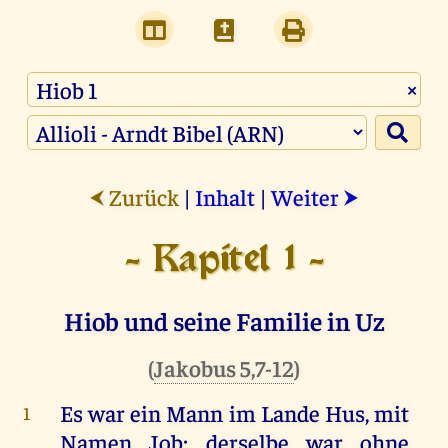
×
Zurück
|
Inhalt
|
Weiter
⮜
⮞
- Kapitel 1 -
Hiob und seine Familie in Uz
(
Jakobus 5,7-12
)
Es war ein Mann im Lande Hus, mit
1
Namen Job; derselbe war ohne