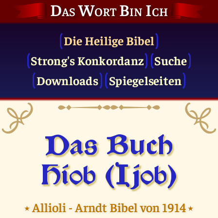
Das Wort Bin Ich
Die Heilige Bibel
Strong's Konkordanz
Suche
Downloads
Spiegelseiten
Das Buch
Hiob (Ijob)
⭑
Allioli - Arndt Bibel von 1914
⭑