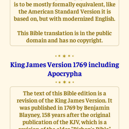
is to be mostly formally equivalent, like
the American Standard Version it is
based on, but with modernized English.
This Bible translation is in the public
domain and has no copyright.
✶
✶
✶
✶
✶
King James Version 1769 including
Apocrypha
✶
✶
✶
✶
✶
The text of this Bible edition is a
revision of the King James Version. It
was published in 1769 by Benjamin
Blayney, 158 years after the original
publication of the KJV, which is a
revision of the older "Bishop's Bible"