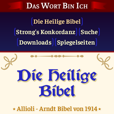
Das Wort Bin Ich
Die Heilige Bibel
Strong's Konkordanz
Suche
Downloads
Spiegelseiten
Die Heilige
Bibel
⭑
Allioli - Arndt Bibel von 1914
⭑