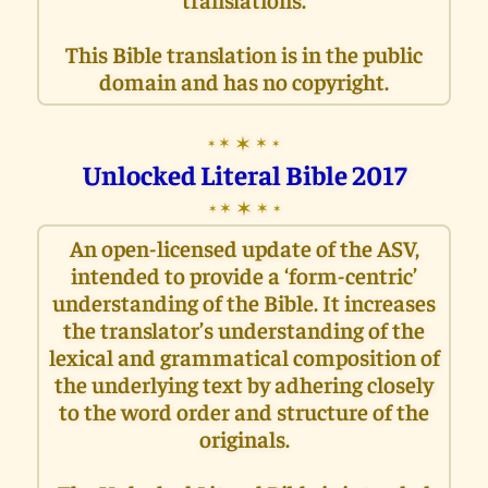
This Bible translation is in the public
domain and has no copyright.
✶
✶
✶
✶
✶
Unlocked Literal Bible 2017
✶
✶
✶
✶
✶
An open-licensed update of the ASV,
intended to provide a ‘form-centric’
understanding of the Bible. It increases
the translator’s understanding of the
lexical and grammatical composition of
the underlying text by adhering closely
to the word order and structure of the
originals.