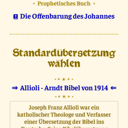
Prophetisches Buch
⋆
⋆
Die Offenbarung des Johannes
Standardübersetzung
wählen
✶
✶
✶
✶
✶
⇒
Allioli - Arndt Bibel von 1914
⇐
✶
✶
✶
✶
✶
Joseph Franz Allioli war ein
katholischer Theologe und Verfasser
einer Übersetzung der Bibel ins