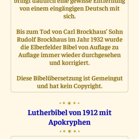
bringt dadurch eine gewisse Entfernung
von einem eingängigen Deutsch mit
sich.
Bis zum Tod von Carl Brockhaus’ Sohn
Rudolf Brockhaus im Jahr 1932 wurde
die Elberfelder Bibel von Auflage zu
Auflage immer wieder durchgesehen
und korrigiert.
Diese Bibelübersetzung ist Gemeingut
und hat kein Copyright.
✶
✶
✶
✶
✶
Lutherbibel von 1912 mit
Apokryphen
✶
✶
✶
✶
✶