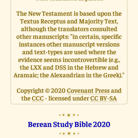
The New Testament is based upon the
Textus Receptus and Majority Text,
although the translators consulted
other manuscripts: "in certain, specific
instances other manuscript versions
and text-types are used where the
evidence seems incontrovertible (e.g.,
the LXX and DSS in the Hebrew and
Aramaic; the Alexandrian in the Greek)."
Copyright © 2020
Covenant Press
and
the
CCC
- licensed under
CC BY-SA
✶
✶
✶
✶
✶
Berean Study Bible 2020
✶
✶
✶
✶
✶