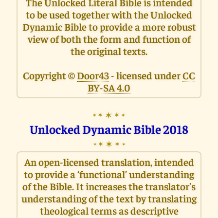
The Unlocked Literal Bible is intended
to be used together with the Unlocked
Dynamic Bible to provide a more robust
view of both the form and function of
the original texts.
Copyright ©
Door43
- licensed under
CC
BY-SA 4.0
✶
✶
✶
✶
✶
Unlocked Dynamic Bible 2018
✶
✶
✶
✶
✶
An open-licensed translation, intended
to provide a ‘functional’ understanding
of the Bible. It increases the translator’s
understanding of the text by translating
theological terms as descriptive