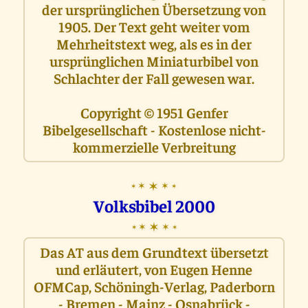
der ursprünglichen Übersetzung von
1905. Der Text geht weiter vom
Mehrheitstext weg, als es in der
ursprünglichen Miniaturbibel von
Schlachter der Fall gewesen war.
Copyright © 1951 Genfer
Bibelgesellschaft - Kostenlose nicht-
kommerzielle Verbreitung
✶
✶
✶
✶
✶
Volksbibel 2000
✶
✶
✶
✶
✶
Das AT aus dem Grundtext übersetzt
und erläutert, von Eugen Henne
OFMCap, Schöningh-Verlag, Paderborn
- Bremen - Mainz - Osnabrück -