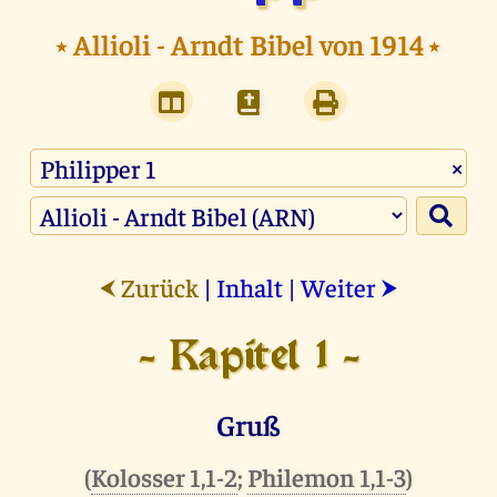
⭑
Allioli - Arndt Bibel von 1914
⭑
×
Zurück
|
Inhalt
|
Weiter
⮜
⮞
- Kapitel 1 -
Gruß
(
Kolosser 1,1-2
;
Philemon 1,1-3
)