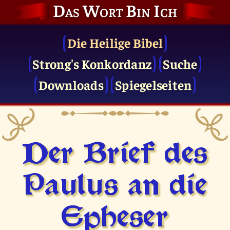
Das Wort Bin Ich
Die Heilige Bibel
Strong's Konkordanz
Suche
Downloads
Spiegelseiten
Der Brief des
Paulus an die
Epheser