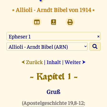
⭑
Allioli - Arndt Bibel von 1914
⭑
×
Zurück
|
Inhalt
|
Weiter
⮜
⮞
- Kapitel 1 -
Gruß
(
Apostelgeschichte 19,8-12
;