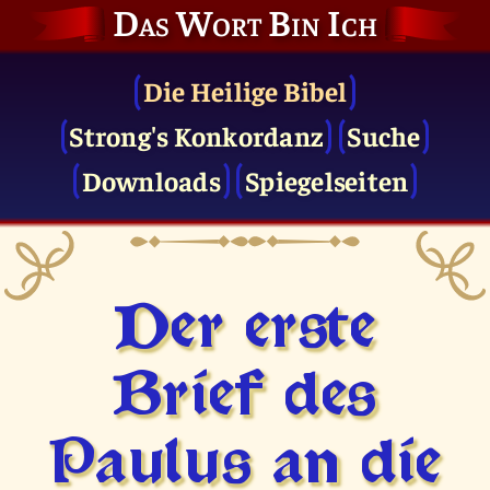
Das Wort Bin Ich
Die Heilige Bibel
Strong's Konkordanz
Suche
Downloads
Spiegelseiten
Der erste
Brief des
Paulus an die