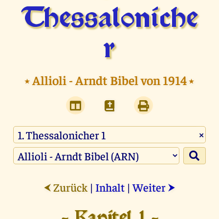
Thessaloniche
r
⭑
Allioli - Arndt Bibel von 1914
⭑
×
Zurück
|
Inhalt
|
Weiter
⮜
⮞
- Kapitel 1 -