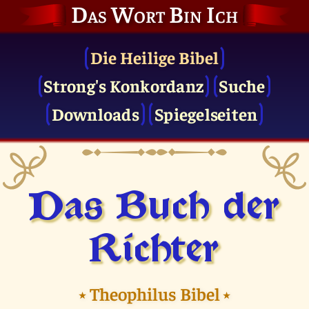
Das Wort Bin Ich
Die Heilige Bibel
Strong's Konkordanz
Suche
Downloads
Spiegelseiten
Das Buch der
Richter
⭑
Theophilus Bibel
⭑