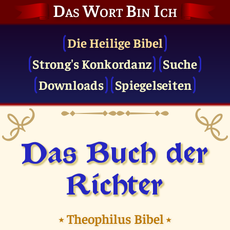
Das Wort Bin Ich
Die Heilige Bibel
Strong's Konkordanz
Suche
Downloads
Spiegelseiten
Das Buch der
Richter
⭑
Theophilus Bibel
⭑