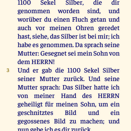
1100 Sekel
Silber
,
die
dir
genommen
worden
sind
,
und
worüber
du
einen
Fluch
getan
und
auch
vor
meinen
Ohren
geredet
hast
,
siehe
,
das
Silber
ist
bei
mir
;
ich
habe
es
genommen
.
Da
sprach
seine
Mutter
:
Gesegnet
sei
mein
Sohn
von
dem
HERRN
!
Und
er
gab
die
1100 Sekel
Silber
3
seiner
Mutter
zurück
.
Und
seine
Mutter
sprach
:
Das
Silber
hatte
ich
von
meiner
Hand
des
HERRN
geheiligt
für
meinen
Sohn
,
um
ein
geschnitztes
Bild
und
ein
gegossenes
Bild
zu
machen
;
und
nun
gebe
ich
es
dir
zurück
.