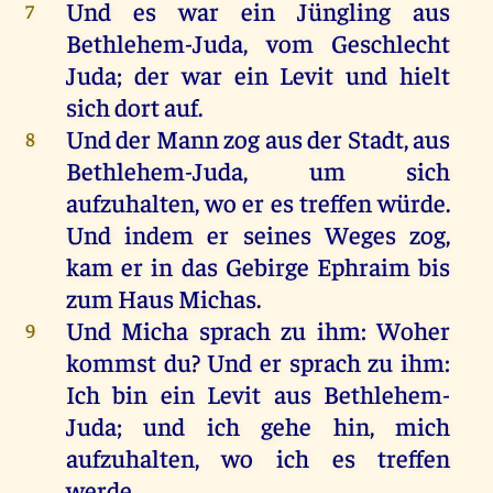
Und
es
war
ein
Jüngling
aus
7
Bethlehem-Juda,
vom
Geschlecht
Juda
;
der
war
ein
Levit
und
hielt
sich
dort
auf
.
Und
der
Mann
zog
aus
der
Stadt
,
aus
8
Bethlehem-Juda,
um
sich
aufzuhalten,
wo
er
es
treffen
würde
.
Und
indem
er
seines
Weges
zog
,
kam
er
in
das
Gebirge
Ephraim
bis
zum
Haus
Michas
.
Und
Micha
sprach
zu
ihm
:
Woher
9
kommst
du
?
Und
er
sprach
zu
ihm
:
Ich
bin
ein
Levit
aus
Bethlehem-
Juda;
und
ich
gehe
hin
,
mich
aufzuhalten,
wo
ich
es
treffen
werde
.