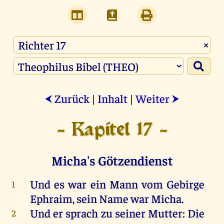
×
Zurück
|
Inhalt
|
Weiter
⮜
⮞
- Kapitel 17 -
Micha's Götzendienst
Und
es
war
ein
Mann
vom
Gebirge
1
Ephraim
,
sein
Name
war
Micha
.
Und
er
sprach
zu
seiner
Mutter
:
Die
2