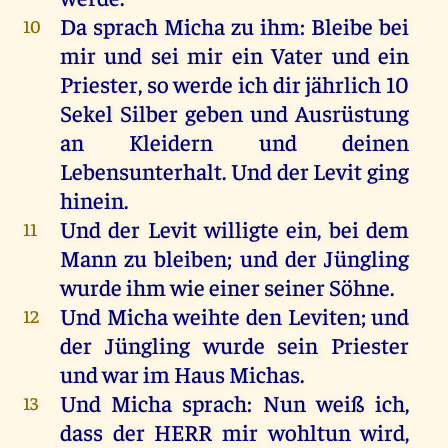
Da
sprach
Micha
zu
ihm
:
Bleibe
bei
10
mir
und
sei
mir
ein
Vater
und
ein
Priester
,
so
werde
ich
dir
jährlich
10
Sekel
Silber
geben
und
Ausrüstung
an
Kleidern
und
deinen
Lebensunterhalt.
Und
der
Levit
ging
hinein
.
Und
der
Levit
willigte
ein
,
bei
dem
11
Mann
zu
bleiben
;
und
der
Jüngling
wurde
ihm
wie
einer
seiner
Söhne
.
Und
Micha
weihte
den
Leviten
;
und
12
der
Jüngling
wurde
sein
Priester
und
war
im
Haus
Michas
.
Und
Micha
sprach
:
Nun
weiß
ich
,
13
dass
der
HERR
mir
wohltun
wird
,