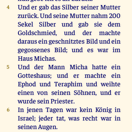
Und
er
gab
das
Silber
seiner
Mutter
4
zurück
.
Und
seine
Mutter
nahm
200
Sekel
Silber
und
gab
sie
dem
Goldschmied
,
und
der
machte
daraus
ein
geschnitztes
Bild
und
ein
gegossenes
Bild
;
und
es
war
im
Haus
Michas
.
Und
der
Mann
Micha
hatte
ein
5
Gotteshaus
;
und
er
machte
ein
Ephod
und
Teraphim
und
weihte
einen
von
seinen
Söhnen
,
und
er
wurde
sein
Priester
.
In
jenen
Tagen
war
kein
König
in
6
Israel
;
jeder
tat
,
was
recht
war
in
seinen
Augen
.