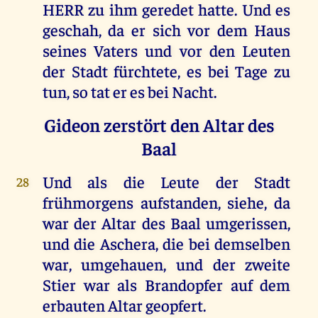
HERR
zu
ihm
geredet
hatte
.
Und
es
geschah
,
da
er
sich
vor
dem
Haus
seines
Vaters
und
vor
den
Leuten
der
Stadt
fürchtete
,
es
bei
Tage
zu
tun
,
so
tat
er
es
bei
Nacht
.
Gideon zerstört den Altar des
Baal
Und
als
die
Leute
der
Stadt
28
frühmorgens
aufstanden
,
siehe
,
da
war
der
Altar
des
Baal
umgerissen
,
und
die
Aschera
,
die
bei
demselben
war
,
umgehauen
,
und
der
zweite
Stier
war
als
Brandopfer
auf
dem
erbauten
Altar
geopfert
.