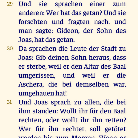
Und
sie
sprachen
einer
zum
29
anderen
:
Wer
hat
das
getan
?
Und
sie
forschten
und
fragten
nach
,
und
man
sagte
:
Gideon
,
der
Sohn
des
Joas
,
hat
das
getan
.
Da
sprachen
die
Leute
der
Stadt
zu
30
Joas
:
Gib
deinen
Sohn
heraus
, dass
er
sterbe
,
weil
er
den
Altar
des
Baal
umgerissen
,
und
weil
er
die
Aschera
,
die
bei
demselben
war
,
umgehauen
hat
!
Und
Joas
sprach
zu
allen
,
die
bei
31
ihm
standen
:
Wollt
ihr
für
den
Baal
rechten
,
oder
wollt
ihr
ihn
retten
?
Wer
für
ihn
rechtet,
soll
getötet
werden
bis
zum
Morgen
.
Wenn
er