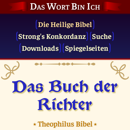
Das Wort Bin Ich
Die Heilige Bibel
Strong's Konkordanz
Suche
Downloads
Spiegelseiten
Das Buch der
Richter
⭑
Theophilus Bibel
⭑