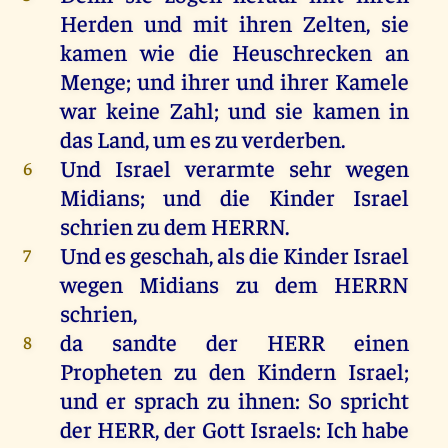
Herden
und
mit
ihren
Zelten
,
sie
kamen
wie
die
Heuschrecken
an
Menge
;
und
ihrer
und
ihrer
Kamele
war
keine
Zahl
;
und
sie
kamen
in
das
Land
,
um
es
zu
verderben
.
Und
Israel
verarmte
sehr
wegen
6
Midians
;
und
die
Kinder
Israel
schrien
zu
dem
HERRN
.
Und
es
geschah
,
als
die
Kinder
Israel
7
wegen
Midians
zu
dem
HERRN
schrien
,
da
sandte
der
HERR
einen
8
Propheten
zu
den
Kindern
Israel
;
und
er
sprach
zu
ihnen
:
So
spricht
der
HERR
,
der
Gott
Israels
:
Ich
habe