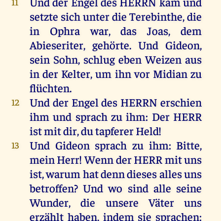
Und
der
Engel
des
HERRN
kam
und
11
setzte
sich
unter
die
Terebinthe,
die
in
Ophra
war
,
das
Joas
,
dem
Abieseriter,
gehörte
.
Und
Gideon
,
sein
Sohn
,
schlug
eben
Weizen
aus
in
der
Kelter
,
um
ihn
vor
Midian
zu
flüchten
.
Und
der
Engel
des
HERRN
erschien
12
ihm
und
sprach
zu
ihm
:
Der
HERR
ist
mit
dir
,
du
tapferer
Held
!
Und
Gideon
sprach
zu
ihm
:
Bitte
,
13
mein
Herr
!
Wenn
der
HERR
mit
uns
ist
,
warum
hat
denn
dieses
alles
uns
betroffen?
Und
wo
sind
alle
seine
Wunder
,
die
unsere
Väter
uns
erzählt
haben
,
indem
sie
sprachen
: