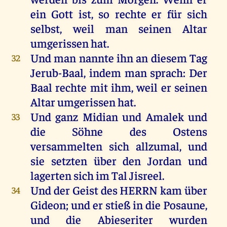
ein
Gott
ist
,
so
rechte
er
für
sich
selbst
,
weil
man
seinen
Altar
umgerissen
hat
.
Und
man
nannte
ihn
an
diesem
Tag
32
Jerub-Baal,
indem
man
sprach
:
Der
Baal
rechte
mit
ihm
,
weil
er
seinen
Altar
umgerissen
hat
.
Und
ganz
Midian
und
Amalek
und
33
die
Söhne
des
Ostens
versammelten
sich
allzumal
,
und
sie
setzten
über
den
Jordan
und
lagerten
sich
im
Tal
Jisreel.
Und
der
Geist
des
HERRN
kam
über
34
Gideon
;
und
er
stieß
in
die
Posaune
,
und
die
Abieseriter
wurden