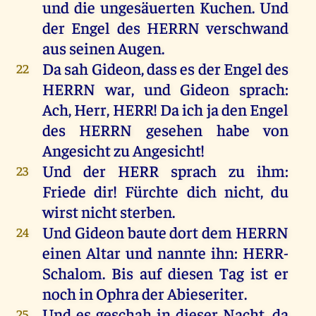
und
die
ungesäuerten
Kuchen
.
Und
der
Engel
des
HERRN
verschwand
aus
seinen
Augen
.
Da
sah
Gideon
, dass
es
der
Engel
des
22
HERRN
war
,
und
Gideon
sprach
:
Ach
,
Herr
,
HERR
!
Da
ich
ja
den
Engel
des
HERRN
gesehen
habe
von
Angesicht
zu
Angesicht
!
Und
der
HERR
sprach
zu
ihm
:
23
Friede
dir
!
Fürchte
dich
nicht
,
du
wirst
nicht
sterben
.
Und
Gideon
baute
dort
dem
HERRN
24
einen
Altar
und
nannte
ihn
: HERR-
Schalom.
Bis
auf
diesen
Tag
ist
er
noch
in
Ophra
der
Abieseriter.
Und
es
geschah
in
dieser
Nacht
,
da
25