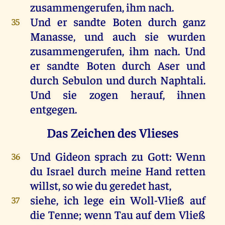
zusammengerufen,
ihm
nach
.
Und
er
sandte
Boten
durch
ganz
35
Manasse
,
und
auch
sie
wurden
zusammengerufen,
ihm
nach
.
Und
er
sandte
Boten
durch
Aser
und
durch
Sebulon
und
durch
Naphtali.
Und
sie
zogen
herauf
,
ihnen
entgegen
.
Das Zeichen des Vlieses
Und
Gideon
sprach
zu
Gott
:
Wenn
36
du
Israel
durch
meine
Hand
retten
willst
,
so
wie
du
geredet
hast
,
siehe
,
ich
lege
ein
Woll-Vließ
auf
37
die
Tenne
;
wenn
Tau
auf
dem
Vließ