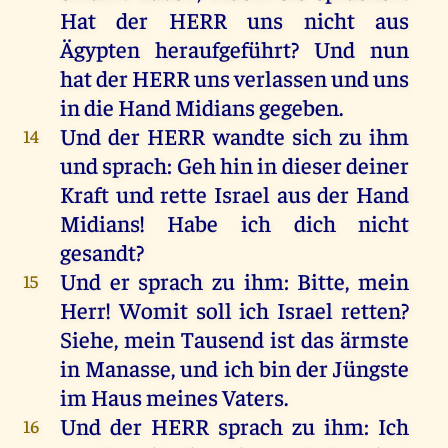
Hat
der
HERR
uns
nicht
aus
Ägypten
heraufgeführt
?
Und
nun
hat
der
HERR
uns
verlassen
und
uns
in
die
Hand
Midians
gegeben
.
Und
der
HERR
wandte
sich
zu
ihm
14
und
sprach
:
Geh
hin
in
dieser
deiner
Kraft
und
rette
Israel
aus
der
Hand
Midians
!
Habe
ich
dich
nicht
gesandt
?
Und
er
sprach
zu
ihm
:
Bitte
,
mein
15
Herr
!
Womit
soll
ich
Israel
retten
?
Siehe
,
mein
Tausend
ist
das
ärmste
in
Manasse
,
und
ich
bin
der
Jüngste
im
Haus
meines
Vaters
.
Und
der
HERR
sprach
zu
ihm
:
Ich
16