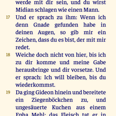
werde
mit
dir
sein
,
und
du
wirst
Midian
schlagen
wie
einen
Mann
.
Und
er
sprach
zu
ihm
:
Wenn
ich
17
denn
Gnade
gefunden
habe
in
deinen
Augen
,
so
gib
mir
ein
Zeichen
, dass
du
es
bist
,
der
mit
mir
redet
.
Weiche
doch
nicht
von
hier
,
bis
ich
18
zu
dir
komme
und
meine
Gabe
herausbringe
und
dir
vorsetze.
Und
er
sprach
:
Ich
will
bleiben
,
bis
du
wiederkommst
.
Da
ging
Gideon
hinein
und
bereitete
19
ein
Ziegenböckchen
zu
,
und
ungesäuerte
Kuchen
aus
einem
Epha
Mehl
;
das
Fleisch
tat
er
in