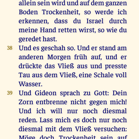
allein
sein
wird
und
auf
dem
ganzen
Boden
Trockenheit
,
so
werde
ich
erkennen
, dass
du
Israel
durch
meine
Hand
retten
wirst
,
so
wie
du
geredet
hast
.
Und
es
geschah
so
.
Und
er
stand
am
38
anderen
Morgen
früh
auf
,
und
er
drückte
das
Vließ
aus
und
presste
Tau
aus
dem
Vließ,
eine
Schale
voll
Wasser
.
Und
Gideon
sprach
zu
Gott
:
Dein
39
Zorn
entbrenne
nicht
gegen
mich
!
Und
ich
will
nur
noch
diesmal
reden
. Lass
mich
es
doch
nur
noch
diesmal
mit
dem
Vließ
versuchen
:
Möge
doch
Trockenheit
sein
auf