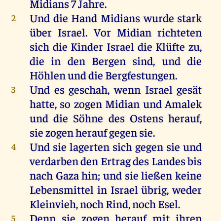
Midians
7
Jahre
.
Und
die
Hand
Midians
wurde
stark
2
über
Israel
.
Vor
Midian
richteten
sich
die
Kinder
Israel
die
Klüfte
zu
,
die
in
den
Bergen
sind
,
und
die
Höhlen
und
die
Bergfestungen.
Und
es
geschah
,
wenn
Israel
gesät
3
hatte
,
so
zogen
Midian
und
Amalek
und
die
Söhne
des
Ostens
herauf
,
sie
zogen
herauf
gegen
sie
.
Und
sie
lagerten
sich
gegen
sie
und
4
verdarben
den
Ertrag
des
Landes
bis
nach
Gaza
hin
;
und
sie
ließen
keine
Lebensmittel
in
Israel
übrig
,
weder
Kleinvieh,
noch
Rind
,
noch
Esel
.
Denn
sie
zogen
herauf
mit
ihren
5