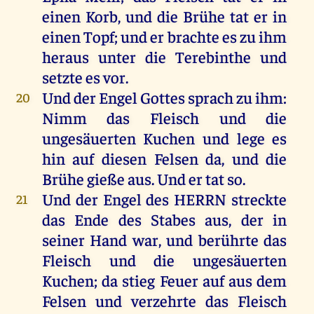
einen
Korb
,
und
die
Brühe
tat
er
in
einen
Topf
;
und
er
brachte
es
zu
ihm
heraus
unter
die
Terebinthe
und
setzte
es
vor
.
Und
der
Engel
Gottes
sprach
zu
ihm
:
20
Nimm
das
Fleisch
und
die
ungesäuerten
Kuchen
und
lege
es
hin
auf
diesen
Felsen
da
,
und
die
Brühe
gieße
aus
.
Und
er
tat
so
.
Und
der
Engel
des
HERRN
streckte
21
das
Ende
des
Stabes
aus
,
der
in
seiner
Hand
war
,
und
berührte
das
Fleisch
und
die
ungesäuerten
Kuchen
;
da
stieg
Feuer
auf
aus
dem
Felsen
und
verzehrte
das
Fleisch