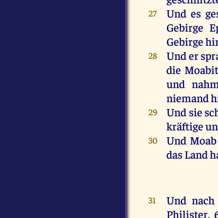
Und
es
ge
27
Gebirge
E
Gebirge
hi
Und
er
spr
28
die
Moabit
und
nahm
niemand
h
Und
sie
sc
29
kräftige
un
Und
Moab
30
das
Land
h
Und
nach
31
Philister
,