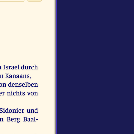
m
Israel
durch
en
Kanaans
,
on
denselben
er
nichts
von
Sidonier
und
m
Berg
Baal-