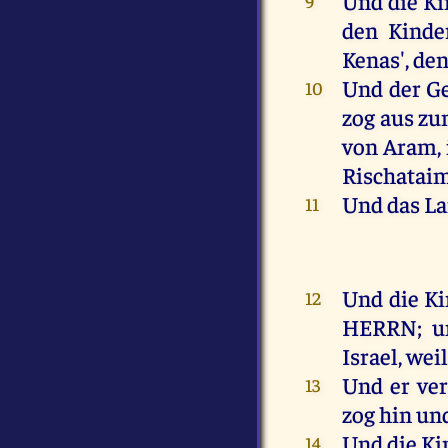
Und
die
Ki
9
den
Kinde
Kenas',
de
Und
der
Ge
10
zog
aus
zu
von
Aram
,
Rischataim
Und
das
L
11
Und
die
Ki
12
HERRN
;
u
Israel
,
wei
Und
er
ve
13
zog
hin
un
Und
die
Ki
14