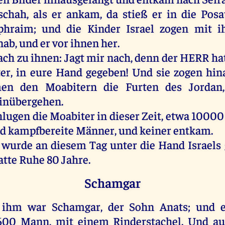
schah
,
als
er
ankam,
da
stieß
er
in
die
Posa
phraim
;
und
die
Kinder
Israel
zogen
mit
i
nab
,
und
er
vor
ihnen
her
.
ach
zu
ihnen
:
Jagt
mir
nach
,
denn
der
HERR
ha
er
,
in
eure
Hand
gegeben
!
Und
sie
zogen
hin
en
den
Moabitern
die
Furten
des
Jordan
inübergehen
.
hlugen
die
Moabiter
in
dieser
Zeit
,
etwa
1000
d
kampfbereite
Männer
,
und
keiner
entkam.
wurde
an
diesem
Tag
unter
die
Hand
Israels
atte
Ruhe
80
Jahre
.
Schamgar
ihm
war
Schamgar,
der
Sohn
Anats;
und
 600
Mann
,
mit
einem
Rinderstachel.
Und
au