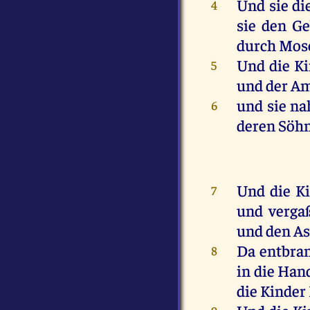
Und
sie
di
4
sie
den
Ge
durch
Mos
Und
die
Ki
5
und
der
Am
und
sie
na
6
deren
Söh
Und
die
K
7
und
verga
und
den
As
Da
entbra
8
in
die
Han
die
Kinder