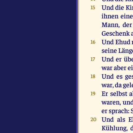
Und
die
Ki
15
ihnen
ein
Mann
,
der
Geschenk
Und
Ehud
16
seine
Läng
Und
er
übe
17
war
aber
e
Und
es
ge
18
war
,
da
gel
Er
selbst
a
19
waren
,
un
er
sprach
:
Und
als
E
20
Kühlung,