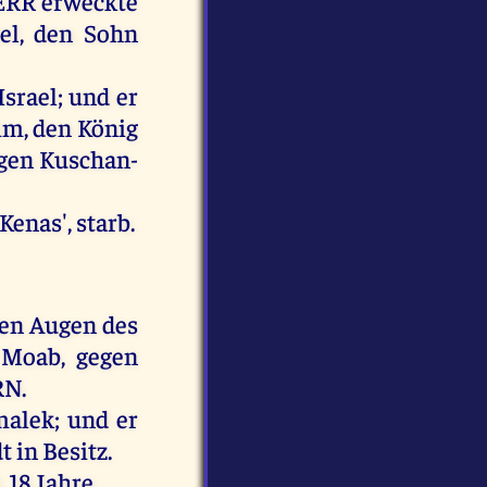
ERR
erweckte
el
,
den
Sohn
Israel
;
und
er
im,
den
König
gen
Kuschan-
Kenas',
starb
.
en
Augen
des
Moab
,
gegen
RN
.
alek
;
und
er
dt
in
Besitz
.
b
, 18
Jahre
.