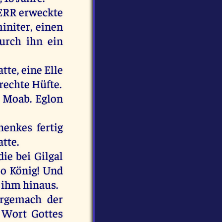
ERR
erweckte
initer
,
einen
urch
ihn
ein
atte
,
eine
Elle
rechte
Hüfte
.
Moab
.
Eglon
henkes
fertig
atte
.
die
bei
Gilgal
,
o
König
!
Und
ihm
hinaus
.
rgemach
der
Wort
Gottes