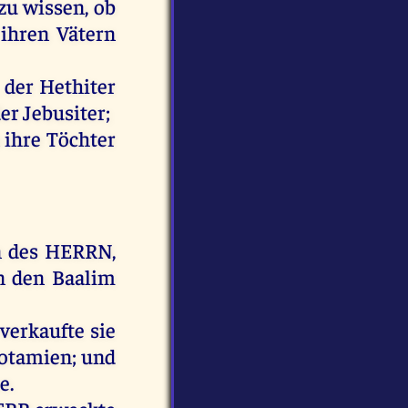
zu
wissen
,
ob
ihren
Vätern
,
der
Hethiter
der
Jebusiter
;
n
ihre
Töchter
n
des
HERRN
,
n
den
Baalim
verkaufte
sie
otamien
;
und
re
.