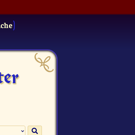
uche
ter