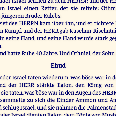
nder
Israel
schrien
zu
dem
HERRN
;
und
der
H
rn
Israel
einen
Retter
,
der
sie
rettete:
Othni
n
jüngeren
Bruder
Kalebs
.
ist
des
HERRN
kam
über
ihn
,
und
er
richtete
m
Kampf,
und
der
HERR
gab
Kuschan-Rischata
in
seine
Hand
,
und
seine
Hand
wurde
stark
ge
.
and
hatte
Ruhe
40
Jahre
.
Und
Othniel
,
der
Sohn
Ehud
nder
Israel
taten
wiederum
,
was
böse
war
in
d
nd
der
HERR
stärkte
Eglon
,
den
König
von
l
sie
taten
,
was
böse
war
in
den
Augen
des
HER
rsammelte
zu
sich
die
Kinder
Ammon
und
Am
d
schlug
Israel
,
und
sie
nahmen
die
Palmensta
nder
Israel
dienten
Eglon
,
dem
König
von
Moa