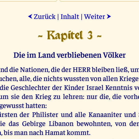
Zurück
|
Inhalt
|
Weiter
⮜
⮞
- Kapitel 3 -
Die im Land verbliebenen Völker
ind
die
Nationen,
die
der
HERR
bleiben
ließ
,
u
uchen
,
alle
,
die
nichts
wussten
von
allen
Krieg
die
Geschlechter
der
Kinder
Israel
Kenntnis
v
um
sie
den
Krieg
zu
lehren
:
nur
die
,
die
vorh
gewusst
hatten
:
ürsten
der
Philister
und
alle
Kanaaniter
und
ie
das
Gebirge
Libanon
bewohnten,
von
de
n
,
bis
man
nach
Hamat
kommt
.