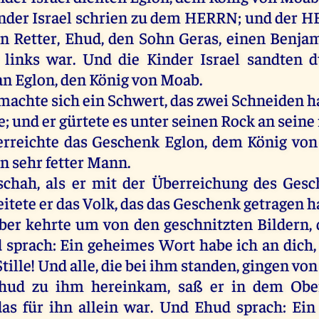
nder
Israel
schrien
zu
dem
HERRN
;
und
der
H
en
Retter
,
Ehud
,
den
Sohn
Geras
,
einen
Benjam
links
war
.
Und
die
Kinder
Israel
sandten
d
an
Eglon
,
den
König
von
Moab
.
machte
sich
ein
Schwert
,
das
zwei
Schneiden
h
e
;
und
er
gürtete
es
unter
seinen
Rock
an
seine
rreichte
das
Geschenk
Eglon
,
dem
König
von
in
sehr
fetter
Mann
.
schah
,
als
er
mit
der
Überreichung
des
Gesc
eitete
er
das
Volk
,
das
das
Geschenk
getragen
h
ber
kehrte
um
von
den
geschnitzten
Bildern
,
d
sprach
:
Ein
geheimes
Wort
habe
ich
an
dich
Stille
!
Und
alle
,
die
bei
ihm
standen
,
gingen
von
hud
zu
ihm
hereinkam
,
saß
er
in
dem
Obe
das
für
ihn
allein
war
.
Und
Ehud
sprach
:
Ein