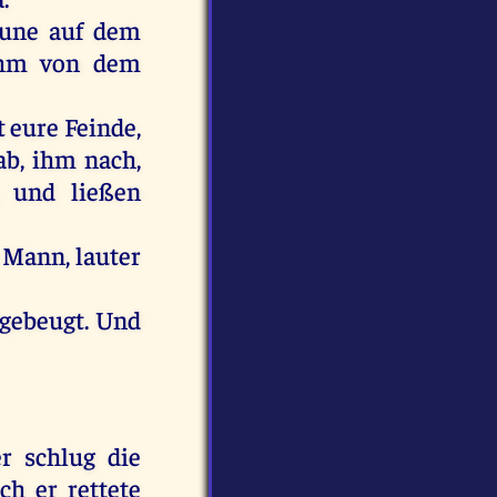
une
auf
dem
hm
von
dem
t
eure
Feinde
,
ab
,
ihm
nach
,
,
und
ließen
0
Mann
,
lauter
gebeugt
.
Und
er
schlug
die
ch
er
rettete