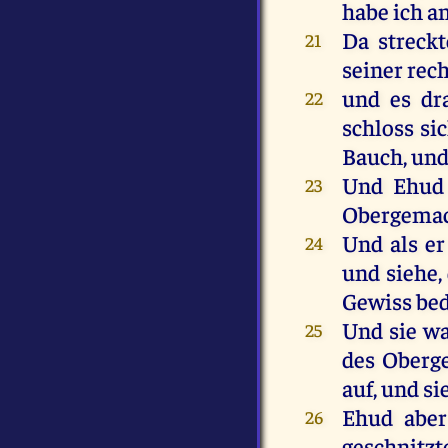
habe
ich
a
Da
streckt
21
seiner
rec
und
es
dr
22
schloss
si
Bauch
,
un
Und
Ehud
23
Obergema
Und
als
er
24
und
siehe
,
Gewiss
be
Und
sie
wa
25
des
Oberg
auf
,
und
si
Ehud
aber
26
geschnitz