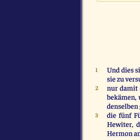
Und
dies
s
1
sie
zu
vers
nur
damit
2
bekämen
,
denselben
die
fünf
F
3
Hewiter,
d
Hermon
a