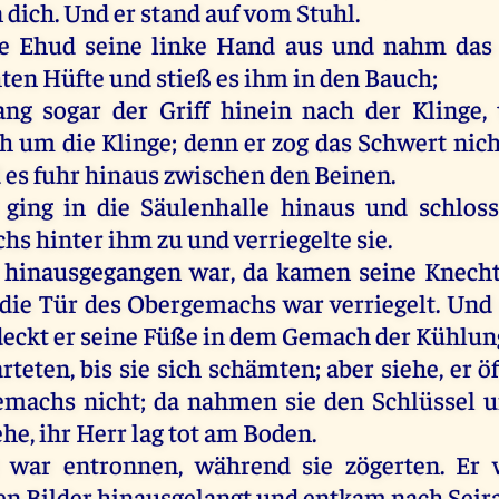
n
dich
.
Und
er
stand
auf
vom
Stuhl
.
e
Ehud
seine
linke
Hand
aus
und
nahm
das
hten
Hüfte
und
stieß
es
ihm
in
den
Bauch
;
ang
sogar
der
Griff
hinein
nach
der
Klinge,
ch
um
die
Klinge;
denn
er
zog
das
Schwert
nich
d
es
fuhr
hinaus
zwischen
den
Beinen
.
ging
in
die
Säulenhalle
hinaus
und
schlos
chs
hinter
ihm
zu
und
verriegelte
sie
.
hinausgegangen
war
,
da
kamen
seine
Knech
die
Tür
des
Obergemachs
war
verriegelt
.
Und
deckt
er
seine
Füße
in
dem
Gemach
der
Kühlun
rteten
,
bis
sie
sich
schämten
;
aber
siehe
,
er
ö
emachs
nicht
;
da
nahmen
sie
den
Schlüssel
u
ehe
,
ihr
Herr
lag
tot
am
Boden
.
war
entronnen
, während
sie
zögerten.
Er
ten
Bilder
hinausgelangt
und
entkam
nach
Seir