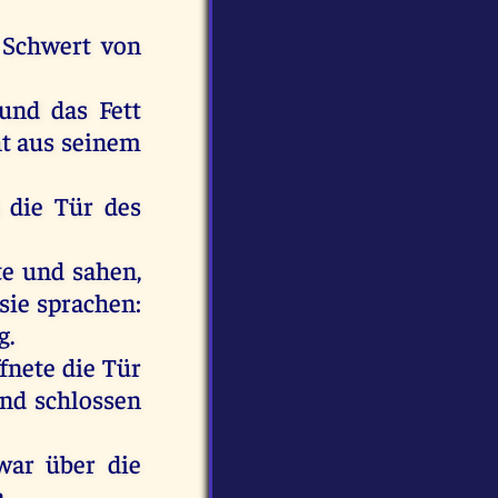
Schwert
von
und
das
Fett
t
aus
seinem
s
die
Tür
des
te
und
sahen
,
sie
sprachen
:
g.
ffnete
die
Tür
nd
schlossen
war
über
die
a
.