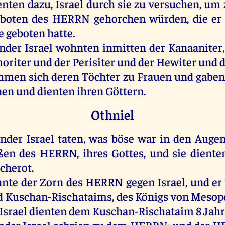
enten
dazu
,
Israel
durch
sie
zu
versuchen
,
um
boten
des
HERRN
gehorchen
würden
,
die
er
e
geboten
hatte
.
nder
Israel
wohnten
inmitten
der
Kanaaniter
oriter
und
der
Perisiter
und
der
Hewiter
und
hmen
sich
deren
Töchter
zu
Frauen
und
gabe
nen
und
dienten
ihren
Göttern
.
Othniel
inder
Israel
taten
,
was
böse
war
in
den
Auge
ßen
des
HERRN
,
ihres
Gottes
,
und
sie
diente
cherot.
nnte
der
Zorn
des
HERRN
gegen
Israel
,
und
er
d
Kuschan-Rischataims,
des
Königs
von
Mesop
Israel
dienten
dem
Kuschan-Rischataim 8
Jah