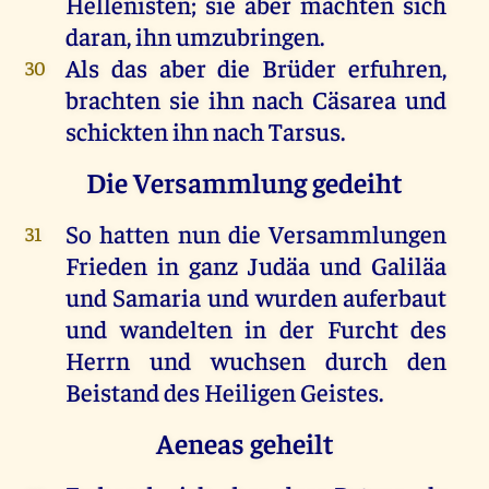
Hellenisten;
sie
aber
machten
sich
daran
,
ihn
umzubringen
.
Als
das
aber
die
Brüder
erfuhren
,
30
brachten
sie
ihn
nach
Cäsarea
und
schickten
ihn
nach
Tarsus
.
Die Versammlung gedeiht
So
hatten
nun
die
Versammlungen
31
Frieden
in
ganz
Judäa
und
Galiläa
und
Samaria
und
wurden
auferbaut
und
wandelten
in
der
Furcht
des
Herrn
und
wuchsen
durch
den
Beistand
des
Heiligen
Geistes
.
Aeneas geheilt