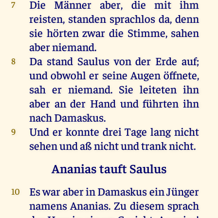
Die
Männer
aber
,
die
mit
ihm
7
reisten
,
standen
sprachlos
da
,
denn
sie
hörten
zwar
die
Stimme
,
sahen
aber
niemand
.
Da
stand
Saulus
von
der
Erde
auf
;
8
und
obwohl
er
seine
Augen
öffnete
,
sah
er
niemand
.
Sie
leiteten
ihn
aber
an
der
Hand
und
führten
ihn
nach
Damaskus
.
Und
er
konnte
drei
Tage
lang
nicht
9
sehen
und
aß
nicht
und
trank
nicht
.
Ananias tauft Saulus
Es
war
aber
in
Damaskus
ein
Jünger
10
namens
Ananias
.
Zu
diesem
sprach