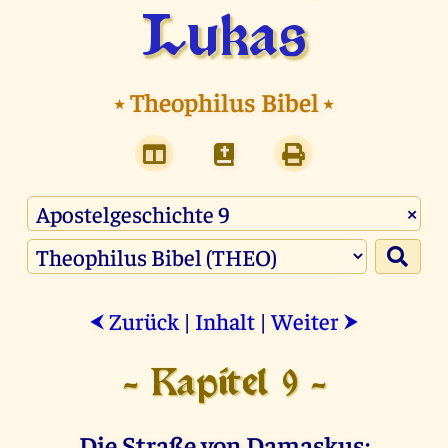
Lukas
⭑
Theophilus Bibel
⭑
×
Zurück
|
Inhalt
|
Weiter
⮜
⮞
- Kapitel 9 -
Die Straße von Damaskus: