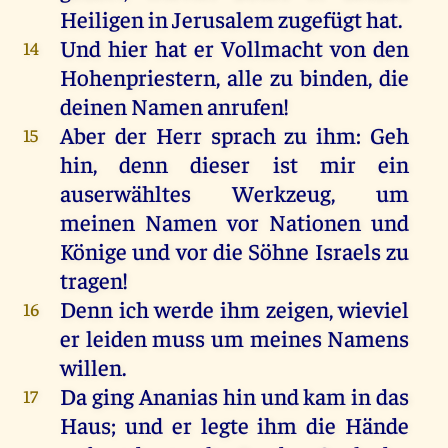
Heiligen
in
Jerusalem
zugefügt
hat
.
Und
hier
hat
er
Vollmacht
von
den
14
Hohenpriestern
,
alle
zu
binden
,
die
deinen
Namen
anrufen
!
Aber
der
Herr
sprach
zu
ihm
: Geh
15
hin
,
denn
dieser
ist
mir
ein
auserwähltes
Werkzeug,
um
meinen
Namen
vor
Nationen
und
Könige
und
vor
die
Söhne
Israels
zu
tragen
!
Denn
ich
werde
ihm
zeigen
,
wieviel
16
er
leiden
muss
um
meines
Namens
willen
.
Da
ging
Ananias
hin
und
kam
in
das
17
Haus
;
und
er
legte
ihm
die
Hände