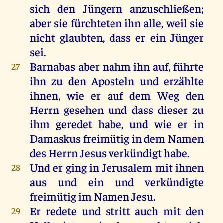
sich
den
Jüngern
anzuschließen;
aber
sie
fürchteten
ihn
alle
,
weil
sie
nicht
glaubten
, dass
er
ein
Jünger
sei
.
Barnabas
aber
nahm
ihn
auf
,
führte
27
ihn
zu
den
Aposteln
und
erzählte
ihnen
,
wie
er
auf
dem
Weg
den
Herrn
gesehen
und
dass
dieser
zu
ihm
geredet
habe
,
und
wie
er
in
Damaskus
freimütig
in
dem
Namen
des
Herrn
Jesus
verkündigt
habe
.
Und
er
ging
in
Jerusalem
mit
ihnen
28
aus
und
ein
und
verkündigte
freimütig
im
Namen
Jesu
.
Er
redete
und
stritt
auch
mit
den
29