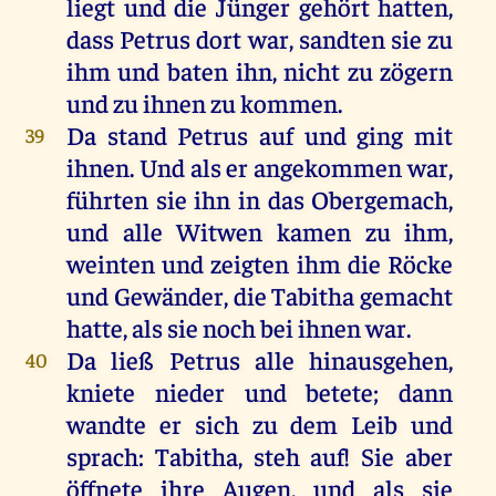
liegt
und
die
Jünger
gehört
hatten
,
dass
Petrus
dort
war
,
sandten
sie
zu
ihm
und
baten
ihn
,
nicht
zu
zögern
und
zu
ihnen
zu
kommen
.
Da
stand
Petrus
auf
und
ging
mit
39
ihnen
.
Und
als
er
angekommen
war
,
führten
sie
ihn
in
das
Obergemach,
und
alle
Witwen
kamen
zu
ihm
,
weinten
und
zeigten
ihm
die
Röcke
und
Gewänder,
die
Tabitha
gemacht
hatte
,
als
sie
noch
bei
ihnen
war
.
Da
ließ
Petrus
alle
hinausgehen
,
40
kniete
nieder
und
betete
;
dann
wandte
er
sich
zu
dem
Leib
und
sprach
: Tabitha, steh
auf
!
Sie
aber
öffnete
ihre
Augen
,
und
als
sie