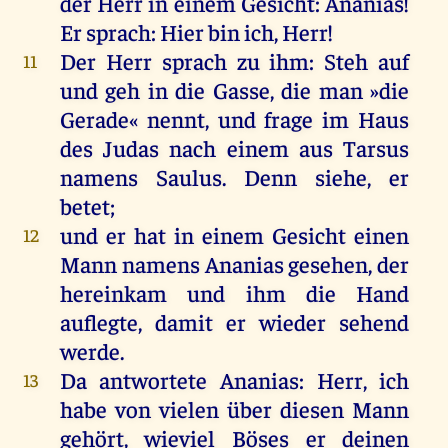
der
Herr
in
einem
Gesicht
:
Ananias
!
Er
sprach
:
Hier
bin
ich
,
Herr
!
Der
Herr
sprach
zu
ihm
: Steh
auf
11
und
geh
in
die
Gasse
,
die
man
»
die
Gerade
«
nennt
,
und
frage
im
Haus
des
Judas
nach
einem
aus
Tarsus
namens
Saulus
.
Denn
siehe
,
er
betet
;
und
er
hat
in
einem
Gesicht
einen
12
Mann
namens
Ananias
gesehen
,
der
hereinkam
und
ihm
die
Hand
auflegte,
damit
er
wieder
sehend
werde
.
Da
antwortete
Ananias
:
Herr
,
ich
13
habe
von
vielen
über
diesen
Mann
gehört
,
wieviel
Böses
er
deinen