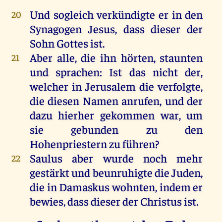
Und
sogleich
verkündigte
er
in
den
20
Synagogen
Jesus
, dass
dieser
der
Sohn
Gottes
ist
.
Aber
alle
,
die
ihn
hörten
, staunten
21
und
sprachen
:
Ist
das
nicht
der
,
welcher
in
Jerusalem
die
verfolgte
,
die
diesen
Namen
anrufen
,
und
der
dazu
hierher
gekommen
war
,
um
sie
gebunden
zu
den
Hohenpriestern
zu
führen
?
Saulus
aber
wurde
noch
mehr
22
gestärkt
und
beunruhigte
die
Juden
,
die
in
Damaskus
wohnten
,
indem
er
bewies, dass
dieser
der
Christus
ist
.