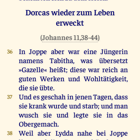
Dorcas wieder zum Leben
erweckt
(
Johannes 11,38-44
)
In
Joppe
aber
war
eine
Jüngerin
36
namens
Tabitha,
was
übersetzt
»Gazelle«
heißt
;
diese
war
reich
an
guten
Werken
und
Wohltätigkeit,
die
sie
übte.
Und
es
geschah
in
jenen
Tagen
, dass
37
sie
krank
wurde
und
starb
;
und
man
wusch
sie
und
legte
sie
in
das
Obergemach.
Weil
aber
Lydda
nahe
bei
Joppe
38