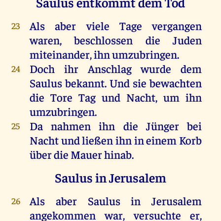
Saulus entkommt dem Tod
Als
aber
viele
Tage
vergangen
23
waren
,
beschlossen
die
Juden
miteinander
,
ihn
umzubringen
.
Doch
ihr
Anschlag
wurde
dem
24
Saulus
bekannt
.
Und
sie
bewachten
die
Tore
Tag
und
Nacht
,
um
ihn
umzubringen
.
Da
nahmen
ihn
die
Jünger
bei
25
Nacht
und
ließen
ihn
in
einem
Korb
über
die
Mauer
hinab
.
Saulus in Jerusalem
Als
aber
Saulus
in
Jerusalem
26
angekommen
war
,
versuchte
er
,