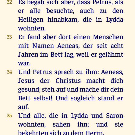
Es
begab
sich
aber
, dass
Petrus
,
als
32
er
alle
besuchte,
auch
zu
den
Heiligen
hinabkam,
die
in
Lydda
wohnten
.
Er
fand
aber
dort
einen
Menschen
33
mit
Namen
Aeneas,
der
seit
acht
Jahren
im
Bett
lag
,
weil
er
gelähmt
war
.
Und
Petrus
sprach
zu
ihm
: Aeneas,
34
Jesus
der
Christus
macht
dich
gesund
; steh
auf
und
mache
dir
dein
Bett
selbst
!
Und
sogleich
stand
er
auf
.
Und
alle
,
die
in
Lydda
und
Saron
35
wohnten
,
sahen
ihn
;
und
sie
bekehrten
sich
zu
dem
Herrn
.