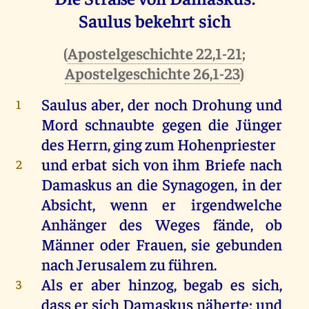
Saulus bekehrt sich
(
Apostelgeschichte 22,1-21
;
Apostelgeschichte 26,1-23
)
Saulus
aber
,
der
noch
Drohung
und
1
Mord
schnaubte
gegen
die
Jünger
des
Herrn
,
ging
zum
Hohenpriester
und
erbat
sich
von
ihm
Briefe
nach
2
Damaskus
an
die
Synagogen,
in
der
Absicht,
wenn
er
irgendwelche
Anhänger
des
Weges
fände
,
ob
Männer
oder
Frauen,
sie
gebunden
nach
Jerusalem
zu
führen
.
Als
er
aber
hinzog
,
begab
es
sich
,
3
dass
er
sich
Damaskus
näherte;
und