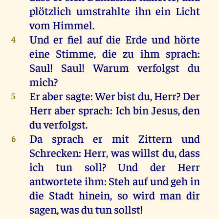
plötzlich
umstrahlte
ihn
ein
Licht
vom
Himmel
.
Und
er
fiel
auf
die
Erde
und
hörte
4
eine
Stimme
,
die
zu
ihm
sprach
:
Saul
!
Saul
!
Warum
verfolgst
du
mich
?
Er
aber
sagte
:
Wer
bist
du
,
Herr
?
Der
5
Herr
aber
sprach
:
Ich
bin
Jesus
,
den
du
verfolgst
.
Da
sprach
er
mit
Zittern
und
6
Schrecken
:
Herr
,
was
willst
du
, dass
ich
tun
soll
?
Und
der
Herr
antwortete
ihm
: Steh
auf
und
geh
in
die
Stadt
hinein
,
so
wird
man
dir
sagen
,
was
du
tun
sollst
!