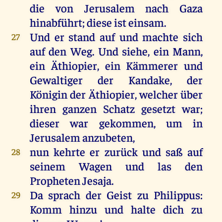
die
von
Jerusalem
nach
Gaza
hinabführt;
diese
ist
einsam
.
Und
er
stand
auf
und
machte
sich
27
auf
den
Weg
.
Und
siehe
,
ein
Mann
,
ein
Äthiopier,
ein
Kämmerer
und
Gewaltiger
der
Kandake,
der
Königin
der
Äthiopier,
welcher
über
ihren
ganzen
Schatz
gesetzt
war
;
dieser
war
gekommen
,
um
in
Jerusalem
anzubeten
,
nun
kehrte
er
zurück
und
saß
auf
28
seinem
Wagen
und
las
den
Propheten
Jesaja
.
Da
sprach
der
Geist
zu
Philippus
:
29
Komm
hinzu
und
halte
dich
zu