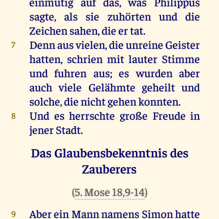
einmütig
auf
das
,
was
Philippus
sagte
,
als
sie
zuhörten
und
die
Zeichen
sahen
,
die
er
tat
.
Denn
aus
vielen
,
die
unreine
Geister
7
hatten
, schrien
mit
lauter
Stimme
und
fuhren
aus
;
es
wurden
aber
auch
viele
Gelähmte
geheilt
und
solche
,
die
nicht
gehen
konnten
.
Und
es
herrschte
große
Freude
in
8
jener
Stadt
.
Das Glaubensbekenntnis des
Zauberers
(
5. Mose 18,9-14
)
Aber
ein
Mann
namens
Simon
hatte
9