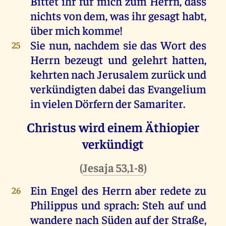
Bittet
ihr
für
mich
zum
Herrn
, dass
nichts
von
dem
,
was
ihr
gesagt
habt
,
über
mich
komme
!
Sie
nun
,
nachdem
sie
das
Wort
des
25
Herrn
bezeugt
und
gelehrt
hatten
,
kehrten
nach
Jerusalem
zurück
und
verkündigten
dabei
das
Evangelium
in
vielen
Dörfern
der
Samariter
.
Christus wird einem Äthiopier
verkündigt
(
Jesaja 53,1-8
)
Ein
Engel
des
Herrn
aber
redete
zu
26
Philippus
und
sprach
: Steh
auf
und
wandere
nach
Süden
auf
der
Straße
,