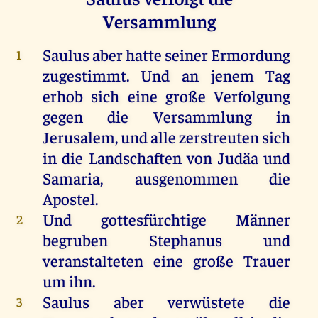
Versammlung
Saulus
aber
hatte
seiner
Ermordung
1
zugestimmt.
Und
an
jenem
Tag
erhob
sich
eine
große
Verfolgung
gegen
die
Versammlung
in
Jerusalem
,
und
alle
zerstreuten
sich
in
die
Landschaften
von
Judäa
und
Samaria
,
ausgenommen
die
Apostel
.
Und
gottesfürchtige
Männer
2
begruben
Stephanus
und
veranstalteten
eine
große
Trauer
um
ihn
.
Saulus
aber
verwüstete
die
3