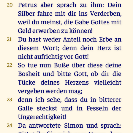
Petrus
aber
sprach
zu
ihm
:
Dein
20
Silber
fahre
mit
dir
ins
Verderben
,
weil
du
meinst
,
die
Gabe
Gottes
mit
Geld
erwerben
zu
können
!
Du
hast
weder
Anteil
noch
Erbe
an
21
diesem
Wort
;
denn
dein
Herz
ist
nicht
aufrichtig
vor
Gott
!
So
tue
nun
Buße
über
diese
deine
22
Bosheit
und
bitte
Gott
,
ob
dir
die
Tücke
deines
Herzens
vielleicht
vergeben
werden
mag
;
denn
ich
sehe
, dass
du
in
bitterer
23
Galle
steckst
und
in
Fesseln
der
Ungerechtigkeit
!
Da
antwortete
Simon
und
sprach
:
24