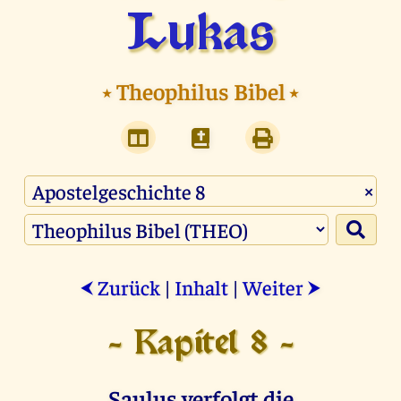
Lukas
⭑
Theophilus Bibel
⭑
×
Zurück
|
Inhalt
|
Weiter
⮜
⮞
- Kapitel 8 -
Saulus verfolgt die