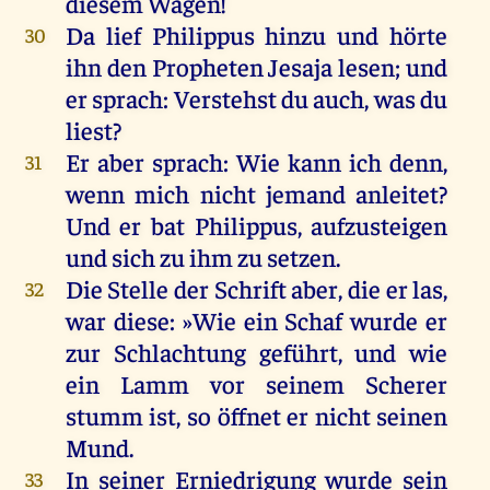
diesem
Wagen
!
Da
lief
Philippus
hinzu
und
hörte
30
ihn
den
Propheten
Jesaja
lesen
;
und
er
sprach
: Verstehst
du
auch
,
was
du
liest
?
Er
aber
sprach
:
Wie
kann
ich
denn
,
31
wenn
mich
nicht
jemand
anleitet
?
Und
er
bat
Philippus
, aufzusteigen
und
sich
zu
ihm
zu
setzen
.
Die
Stelle
der
Schrift
aber
,
die
er
las
,
32
war
diese
: »
Wie
ein
Schaf
wurde
er
zur
Schlachtung
geführt
,
und
wie
ein
Lamm
vor
seinem
Scherer
stumm
ist
,
so
öffnet
er
nicht
seinen
Mund
.
In
seiner
Erniedrigung
wurde
sein
33