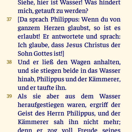
Siehe
,
hier
ist
Wasser
!
Was
hindert
mich
,
getauft
zu
werden
?
[
Da
sprach
Philippus
:
Wenn
du
von
37
ganzem
Herzen
glaubst
,
so
ist
es
erlaubt
!
Er
antwortete
und
sprach
:
Ich
glaube
, dass
Jesus
Christus
der
Sohn
Gottes
ist
!]
Und
er
ließ
den
Wagen
anhalten
,
38
und
sie
stiegen
beide
in
das
Wasser
hinab
,
Philippus
und
der
Kämmerer
,
und
er
taufte
ihn
.
Als
sie
aber
aus
dem
Wasser
39
heraufgestiegen
waren
,
ergriff
der
Geist
des
Herrn
Philippus
,
und
der
Kämmerer
sah
ihn
nicht
mehr
;
denn
er
zog
voll
Freude
seines