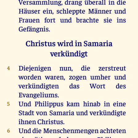
Versammlung
,
drang
überall
in
die
Häuser
ein
, schleppte
Männer
und
Frauen
fort
und
brachte
sie
ins
Gefängnis
.
Christus wird in Samaria
verkündigt
Diejenigen
nun
,
die
zerstreut
4
worden
waren
,
zogen
umher
und
verkündigten
das
Wort
des
Evangeliums
.
Und
Philippus
kam
hinab
in
eine
5
Stadt
von
Samaria
und
verkündigte
ihnen
Christus
.
Und
die
Menschenmengen achteten
6