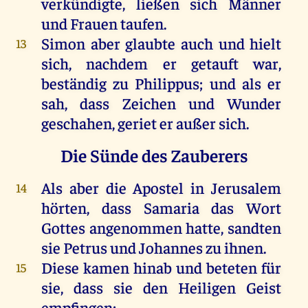
verkündigte
,
ließen
sich
Männer
und
Frauen
taufen
.
Simon
aber
glaubte
auch
und
hielt
13
sich
,
nachdem
er
getauft
war
,
beständig
zu
Philippus
;
und
als
er
sah
, dass
Zeichen
und
Wunder
geschahen
, geriet
er
außer
sich
.
Die Sünde des Zauberers
Als
aber
die
Apostel
in
Jerusalem
14
hörten
, dass
Samaria
das
Wort
Gottes
angenommen
hatte
,
sandten
sie
Petrus
und
Johannes
zu
ihnen
.
Diese
kamen
hinab
und
beteten
für
15
sie
, dass
sie
den
Heiligen
Geist
empfingen
;