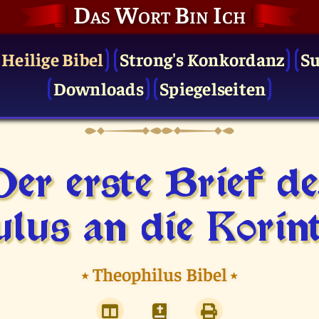
Das Wort Bin Ich
 Heilige Bibel
Strong's Konkordanz
S
Downloads
Spiegelseiten
Der erste Brief de
lus an die Korin
⭑
Theophilus Bibel
⭑