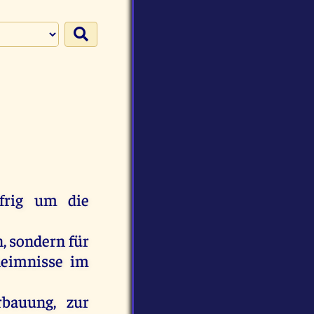
frig
um
die
n
,
sondern
für
eimnisse
im
bauung,
zur