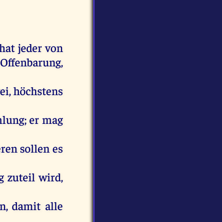
hat
jeder
von
Offenbarung
,
ei
, höchstens
lung
;
er
mag
eren
sollen
es
g
zuteil
wird
,
en
,
damit
alle