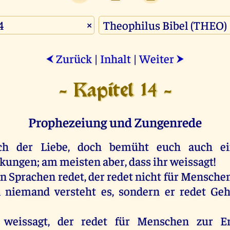
×
Zurück
|
Inhalt
|
Weiter
⮜
⮞
- Kapitel 14 -
Prophezeiung und Zungenrede
ch
der
Liebe
,
doch
bemüht
euch
auch
ei
rkungen;
am
meisten
aber
, dass
ihr
weissagt
!
in
Sprachen
redet
,
der
redet
nicht
für
Mensche
n
niemand
versteht
es
,
sondern
er
redet
Geh
weissagt
,
der
redet
für
Menschen
zur
Er