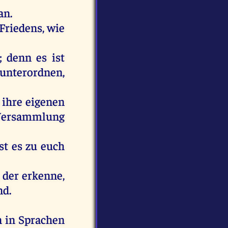
an
.
Friedens
,
wie
;
denn
es
ist
unterordnen,
ihre
eigenen
Versammlung
st
es
zu
euch
,
der
erkenne
,
nd
.
n
in
Sprachen