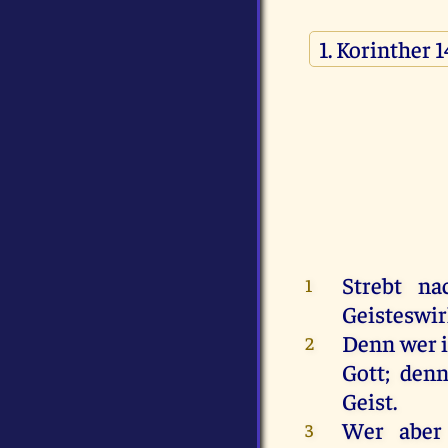
Strebt
na
1
Geisteswi
Denn
wer
2
Gott
;
den
Geist
.
Wer
aber
3