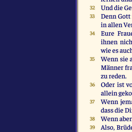
Und
die
Ge
32
Denn
Gott
33
in
allen
Ve
Eure
Frau
34
ihnen
nich
wie
es
auc
Wenn
sie
35
Männer
fr
zu
reden
.
Oder
ist
v
36
allein
gek
Wenn
jem
37
dass
die
Di
Wenn
abe
38
Also
,
Brüd
39