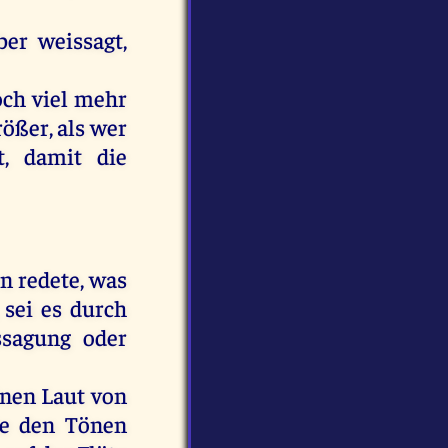
ber
weissagt
,
och
viel
mehr
rößer
,
als
wer
t,
damit
die
en
redete
,
was
,
sei
es
durch
sagung
oder
inen
Laut
von
ie
den
Tönen