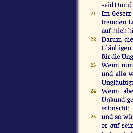
seid
Unmün
Im
Gesetz
21
fremden
L
auf
mich
h
Darum
di
22
Gläubigen
für
die
Ung
Wenn
nu
23
und
alle
w
Ungläubig
Wenn
abe
24
Unkundig
erforscht
;
und
so
wü
25
er
auf
sei