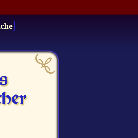
uche
s
ther