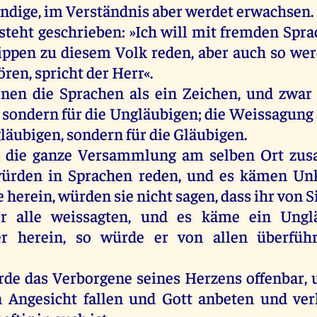
dige,
im
Verständnis
aber
werdet
erwachsen.
steht
geschrieben
: »
Ich
will
mit
fremden
Spra
ippen
zu
diesem
Volk
reden
,
aber
auch
so
wer
ören
,
spricht
der
Herr
«.
enen
die
Sprachen
als
ein
Zeichen
,
und
zwar
,
sondern
für
die
Ungläubigen
;
die
Weissagung
läubigen
,
sondern
für
die
Gläubigen
.
n
die
ganze
Versammlung
am
selben
Ort
zu
ürden
in
Sprachen
reden
,
und
es
kämen
Unk
e
herein
,
würden
sie
nicht
sagen
, dass
ihr
von
S
r
alle
weissagten
,
und
es
käme
ein
Ungl
er
herein
,
so
würde
er
von
allen
überführ
rde
das
Verborgene
seines
Herzens
offenbar
,
n
Angesicht
fallen
und
Gott
anbeten
und
ve