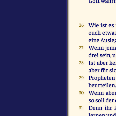
Gott
wahrh
Wie
ist
es
26
euch
etwa
eine
Ausle
Wenn
jem
27
drei
sein
,
u
Ist
aber
ke
28
aber
für
si
Propheten
29
beurteilen
Wenn
abe
30
so
soll
der
Denn
ihr
31
lernen
un