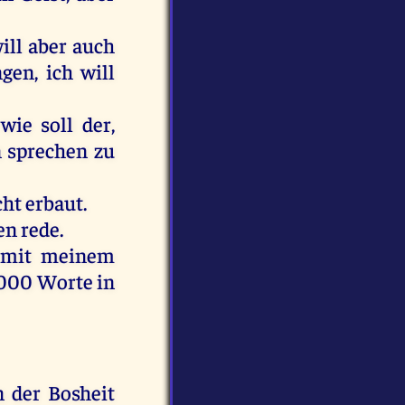
ill
aber
auch
ngen
,
ich
will
,
wie
soll
der
,
n
sprechen
zu
cht
erbaut
.
en
rede
.
mit
meinem
000
Worte
in
n
der
Bosheit