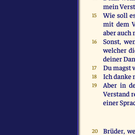
mein
Vers
Wie
soll
e
15
mit
dem
V
aber
auch
Sonst
,
we
16
welcher
di
deiner
Dan
Du
magst
17
Ich
danke
18
Aber
in
d
19
Verstand
r
einer
Spra
Brüder
,
we
20