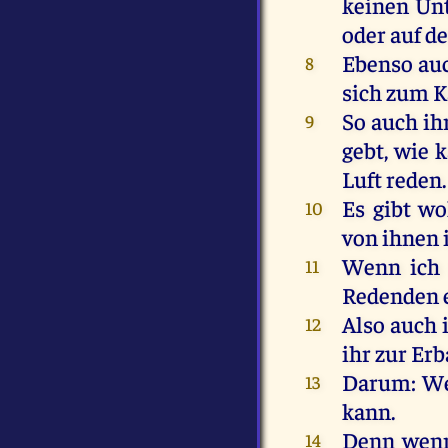
keinen
Unt
oder
auf
de
Ebenso
au
8
sich
zum
K
So
auch
ih
9
gebt
,
wie
k
Luft
reden
.
Es
gibt
wo
10
von
ihnen
Wenn
ich
11
Redenden
Also
auch
12
ihr
zur
Erb
Darum
:
W
13
kann
.
Denn
wen
14