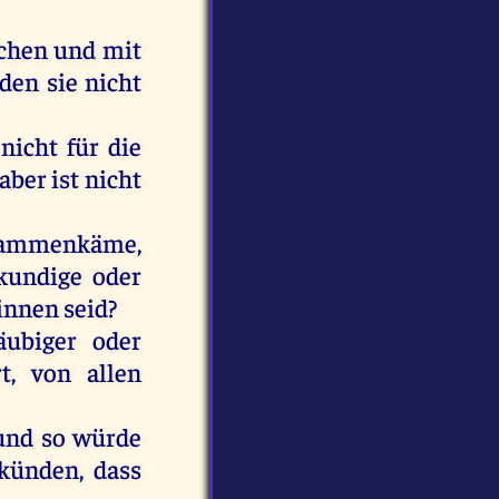
chen
und
mit
den
sie
nicht
nicht
für
die
aber
ist
nicht
sammenkäme
,
undige
oder
innen
seid
?
äubiger
oder
t
,
von
allen
und
so
würde
rkünden
, dass