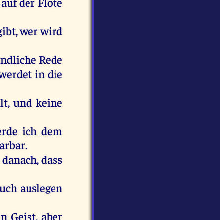
auf
der
Flöte
gibt
,
wer
wird
ändliche
Rede
werdet
in
die
lt
,
und
keine
erde
ich
dem
arbar.
t
danach
, dass
uch
auslegen
in
Geist
,
aber