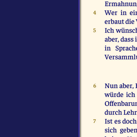
Ermahnun
Wer
in
ei
4
erbaut
die
Ich
wünsc
5
aber
, dass
in
Sprach
Versamml
Nun
aber
,
6
würde
ich
Offenbaru
durch
Leh
Ist
es
doch
7
sich
gebe