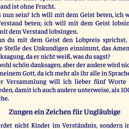
tand
ist
ohne
Frucht
.
s
nun
sein
?
Ich
will
mit
dem
Geist
beten
,
ich
w
erstand
beten
;
ich
will
mit
dem
Geist
lobsi
mit
dem
Verstand
lobsingen
.
nn
du
mit
dem
Geist
den
Lobpreis
sprichst
e
Stelle
des
Unkundigen einnimmt,
das
Ame
ksagung
,
da
er
nicht
weiß
,
was
du
sagst
?
wohl
schön
danksagen
,
aber
der
andere
wird
ni
meinem
Gott
,
da
ich
mehr
als
ihr
alle
in
Sprach
er
Versammlung
will
ich
lieber
fünf
Worte
eden
,
damit
ich
auch
andere
unterweise
,
als
10
che
.
Zungen ein Zeichen für Ungläubige
rdet
nicht
Kinder
im
Verständnis
,
sondern
i