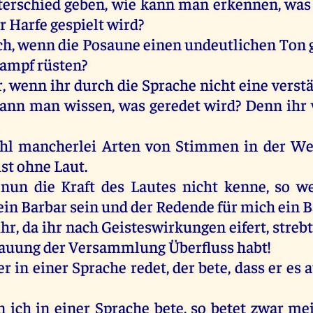
erschied
geben
,
wie
kann
man
erkennen
,
was
r
Harfe
gespielt
wird
?
ch
,
wenn
die
Posaune
einen
undeutlichen
Ton
ampf
rüsten
?
r
,
wenn
ihr
durch
die
Sprache
nicht
eine
verst
ann
man
wissen
,
was
geredet
wird
?
Denn
ihr
hl
mancherlei
Arten
von
Stimmen
in
der
We
ist
ohne
Laut
.
nun
die
Kraft
des
Lautes
nicht
kenne
,
so
w
ein
Barbar
sein
und
der
Redende
für
mich
ein
B
ihr
,
da
ihr
nach
Geisteswirkungen
eifert
, streb
auung
der
Versammlung
Überfluss
habt
!
er
in
einer
Sprache
redet
,
der
bete
, dass
er
es
a
n
ich
in
einer
Sprache
bete
,
so
betet
zwar
me