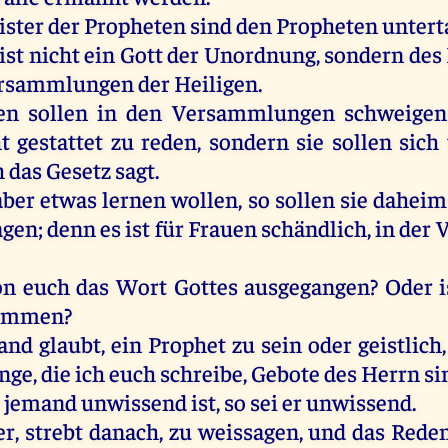
ister
der
Propheten
sind
den
Propheten
untert
ist
nicht
ein
Gott
der
Unordnung
,
sondern
des
rsammlungen
der
Heiligen
.
en
sollen
in
den
Versammlungen
schweigen
t
gestattet
zu
reden
,
sondern
sie
sollen
sich
h
das
Gesetz
sagt
.
aber
etwas
lernen
wollen
,
so
sollen
sie
daheim
agen
;
denn
es
ist
für
Frauen
schändlich
,
in
der
on
euch
das
Wort
Gottes
ausgegangen
?
Oder
i
ommen
?
and
glaubt
,
ein
Prophet
zu
sein
oder
geistlich
nge
,
die
ich
euch
schreibe
,
Gebote
des
Herrn
si
r
jemand
unwissend
ist
,
so
sei
er
unwissend
.
er
, strebt
danach
,
zu
weissagen
,
und
das
Rede