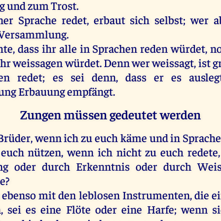
g
und
zum
Trost
.
ner
Sprache
redet
,
erbaut
sich
selbst
;
wer
a
Versammlung
.
hte
, dass
ihr
alle
in
Sprachen
reden
würdet
,
n
ihr
weissagen
würdet
.
Denn
wer
weissagt
,
ist
g
en
redet
;
es
sei
denn
, dass
er
es
ausleg
ung
Erbauung
empfängt
.
Zungen müssen gedeutet werden
Brüder
,
wenn
ich
zu
euch
käme
und
in
Sprach
euch
nützen
,
wenn
ich
nicht
zu
euch
redete
ng
oder
durch
Erkenntnis
oder
durch
Weis
re
?
ebenso
mit
den
leblosen Instrumenten,
die
e
n
,
sei
es
eine
Flöte
oder
eine
Harfe
;
wenn
s