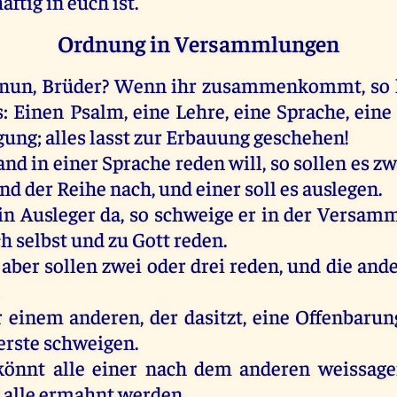
aftig
in
euch
ist
.
Ordnung in Versammlungen
nun
,
Brüder
?
Wenn
ihr
zusammenkommt
,
so
s
:
Einen
Psalm
,
eine
Lehre
,
eine
Sprache
,
eine
gung
;
alles
lasst
zur
Erbauung
geschehen
!
and
in
einer
Sprache
reden
will
,
so
sollen
es
zw
nd
der
Reihe
nach
,
und
einer
soll
es
auslegen
.
in
Ausleger
da
,
so
schweige
er
in
der
Versamm
ch
selbst
und
zu
Gott
reden
.
aber
sollen
zwei
oder
drei
reden
,
und
die
and
.
r
einem
anderen
,
der
dasitzt,
eine
Offenbarun
erste
schweigen
.
könnt
alle
einer
nach
dem
anderen
weissag
d
alle
ermahnt
werden
.