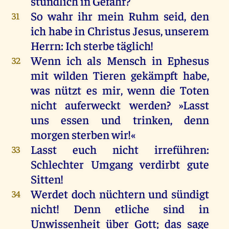
stündlich
in
Gefahr
?
So
wahr
ihr
mein
Ruhm
seid
,
den
31
ich
habe
in
Christus
Jesus
,
unserem
Herrn
:
Ich
sterbe
täglich
!
Wenn
ich
als
Mensch
in
Ephesus
32
mit
wilden
Tieren
gekämpft
habe
,
was
nützt
es
mir
,
wenn
die
Toten
nicht
auferweckt
werden
? »Lasst
uns
essen
und
trinken
,
denn
morgen
sterben
wir
!«
Lasst
euch
nicht
irreführen:
33
Schlechter Umgang
verdirbt
gute
Sitten
!
Werdet
doch
nüchtern
und
sündigt
34
nicht
!
Denn
etliche
sind
in
Unwissenheit
über
Gott
;
das
sage