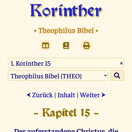
Korinther
⭑
Theophilus Bibel
⭑
×
Zurück
|
Inhalt
|
Weiter
⮜
⮞
- Kapitel 15 -
Der auferstandene Christus, die