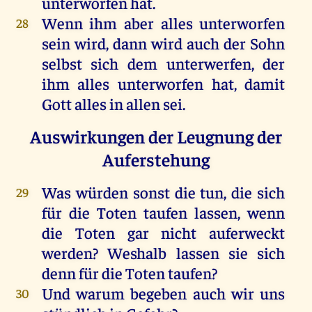
unterworfen
hat
.
Wenn
ihm
aber
alles
unterworfen
28
sein
wird
,
dann
wird
auch
der
Sohn
selbst
sich
dem
unterwerfen,
der
ihm
alles
unterworfen
hat
,
damit
Gott
alles
in
allen
sei
.
Auswirkungen der Leugnung der
Auferstehung
Was
würden
sonst
die
tun
,
die
sich
29
für
die
Toten
taufen
lassen
,
wenn
die
Toten
gar
nicht
auferweckt
werden
? Weshalb
lassen
sie
sich
denn
für
die
Toten
taufen
?
Und
warum
begeben
auch
wir
uns
30