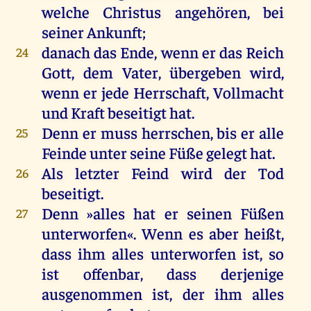
welche
Christus
angehören
,
bei
seiner
Ankunft
;
danach
das
Ende
,
wenn
er
das
Reich
24
Gott
,
dem
Vater
,
übergeben
wird
,
wenn
er
jede
Herrschaft
, Vollmacht
und
Kraft
beseitigt
hat
.
Denn
er
muss
herrschen
,
bis
er
alle
25
Feinde
unter
seine
Füße
gelegt
hat
.
Als
letzter
Feind
wird
der
Tod
26
beseitigt.
Denn
»
alles
hat
er
seinen
Füßen
27
unterworfen
«.
Wenn
es
aber
heißt
,
dass
ihm
alles
unterworfen
ist
,
so
ist
offenbar
, dass derjenige
ausgenommen
ist
,
der
ihm
alles