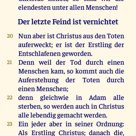
elendesten
unter
allen
Menschen
!
Der letzte Feind ist vernichtet
Nun
aber
ist
Christus
aus
den
Toten
20
auferweckt
;
er
ist
der
Erstling
der
Entschlafenen
geworden
.
Denn
weil
der
Tod
durch
einen
21
Menschen
kam
,
so
kommt
auch
die
Auferstehung
der
Toten
durch
einen
Menschen
;
denn
gleichwie
in
Adam
alle
22
sterben
,
so
werden
auch
in
Christus
alle
lebendig
gemacht
werden
.
Ein
jeder
aber
in
seiner
Ordnung
:
23
Als
Erstling
Christus
;
danach
die
,