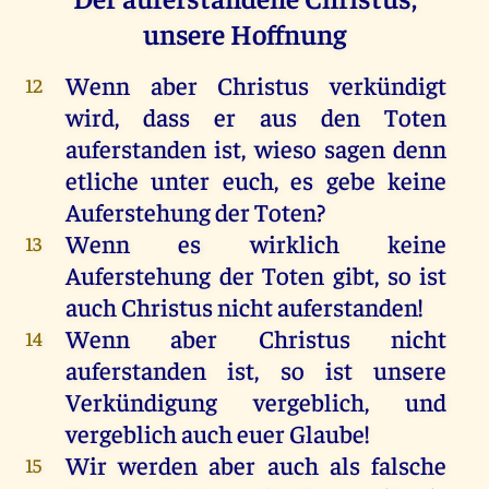
unsere Hoffnung
Wenn
aber
Christus
verkündigt
12
wird
, dass
er
aus
den
Toten
auferstanden
ist
, wieso
sagen
denn
etliche
unter
euch
,
es
gebe
keine
Auferstehung
der
Toten
?
Wenn
es
wirklich
keine
13
Auferstehung
der
Toten
gibt
,
so
ist
auch
Christus
nicht
auferstanden
!
Wenn
aber
Christus
nicht
14
auferstanden
ist
,
so
ist
unsere
Verkündigung
vergeblich
,
und
vergeblich
auch
euer
Glaube
!
Wir
werden
aber
auch
als
falsche
15