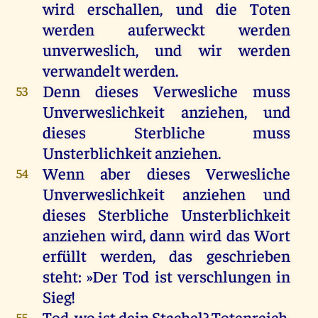
wird
erschallen,
und
die
Toten
werden
auferweckt
werden
unverweslich
,
und
wir
werden
verwandelt
werden
.
Denn
dieses
Verwesliche
muss
53
Unverweslichkeit
anziehen
,
und
dieses
Sterbliche
muss
Unsterblichkeit
anziehen
.
Wenn
aber
dieses
Verwesliche
54
Unverweslichkeit
anziehen
und
dieses
Sterbliche
Unsterblichkeit
anziehen
wird
,
dann
wird
das
Wort
erfüllt
werden
,
das
geschrieben
steht
: »
Der
Tod
ist
verschlungen
in
Sieg
!
Tod
,
wo
ist
dein
Stachel
? Totenreich,
55