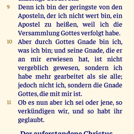
Denn
ich
bin
der
geringste
von
den
9
Aposteln
,
der
ich
nicht
wert
bin
,
ein
Apostel
zu
heißen
,
weil
ich
die
Versammlung
Gottes
verfolgt
habe
.
Aber
durch
Gottes
Gnade
bin
ich
,
10
was
ich
bin
;
und
seine
Gnade
,
die
er
an
mir
erwiesen
hat
,
ist
nicht
vergeblich
gewesen
,
sondern
ich
habe
mehr
gearbeitet
als
sie
alle
;
jedoch
nicht
ich
,
sondern
die
Gnade
Gottes
,
die
mit
mir
ist
.
Ob
es
nun
aber
ich
sei
oder
jene
,
so
11
verkündigen
wir
,
und
so
habt
ihr
geglaubt
.
Der auferstandene Christus,