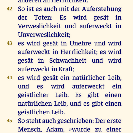
So
ist
es
auch
mit
der
Auferstehung
42
der
Toten
:
Es
wird
gesät
in
Verweslichkeit
und
auferweckt
in
Unverweslichkeit
;
es
wird
gesät
in
Unehre
und
wird
43
auferweckt
in
Herrlichkeit
;
es
wird
gesät
in
Schwachheit
und
wird
auferweckt
in
Kraft
;
es
wird
gesät
ein
natürlicher
Leib
,
44
und
es
wird
auferweckt
ein
geistlicher
Leib
.
Es
gibt
einen
natürlichen
Leib
,
und
es
gibt
einen
geistlichen
Leib
.
So
steht
auch
geschrieben
:
Der
erste
45
Mensch
,
Adam
, »
wurde
zu
einer