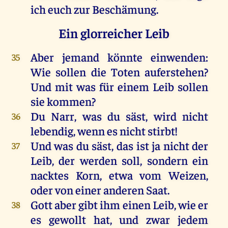
ich
euch
zur
Beschämung.
Ein glorreicher Leib
Aber
jemand
könnte
einwenden:
35
Wie
sollen
die
Toten
auferstehen
?
Und
mit
was
für
einem
Leib
sollen
sie
kommen
?
Du
Narr
,
was
du
säst
,
wird
nicht
36
lebendig
,
wenn
es
nicht
stirbt
!
Und
was
du
säst
,
das
ist
ja
nicht
der
37
Leib
,
der
werden
soll
,
sondern
ein
nacktes
Korn
,
etwa
vom
Weizen
,
oder
von
einer
anderen
Saat
.
Gott
aber
gibt
ihm
einen
Leib
,
wie
er
38
es
gewollt
hat
,
und
zwar
jedem