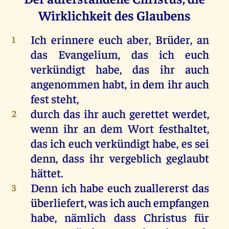
Wirklichkeit des Glaubens
Ich
erinnere
euch
aber
,
Brüder
,
an
1
das
Evangelium
,
das
ich
euch
verkündigt
habe
,
das
ihr
auch
angenommen
habt
,
in
dem
ihr
auch
fest
steht
,
durch
das
ihr
auch
gerettet
werdet
,
2
wenn
ihr
an
dem
Wort
festhaltet,
das
ich
euch
verkündigt
habe
,
es
sei
denn
, dass
ihr
vergeblich
geglaubt
hättet
.
Denn
ich
habe
euch
zuallererst
das
3
überliefert,
was
ich
auch
empfangen
habe
,
nämlich
dass
Christus
für