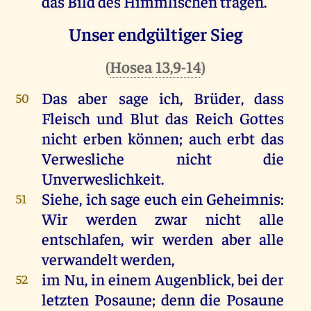
das
Bild
des
Himmlischen
tragen
.
Unser endgültiger Sieg
(
Hosea 13,9-14
)
Das
aber
sage
ich
,
Brüder
, dass
50
Fleisch
und
Blut
das
Reich
Gottes
nicht
erben
können
;
auch
erbt
das
Verwesliche
nicht
die
Unverweslichkeit
.
Siehe
,
ich
sage
euch
ein
Geheimnis
:
51
Wir
werden
zwar
nicht
alle
entschlafen
,
wir
werden
aber
alle
verwandelt
werden
,
im
Nu,
in
einem
Augenblick
,
bei
der
52
letzten
Posaune
;
denn
die
Posaune