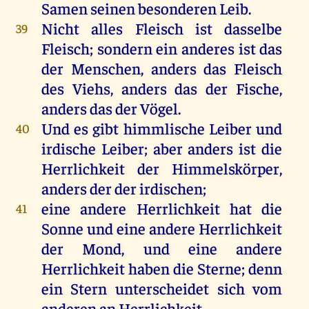
Samen
seinen
besonderen
Leib
.
Nicht
alles
Fleisch
ist
dasselbe
39
Fleisch
;
sondern
ein
anderes
ist
das
der
Menschen
,
anders
das
Fleisch
des
Viehs
,
anders
das
der
Fische
,
anders
das
der
Vögel
.
Und
es
gibt
himmlische
Leiber
und
40
irdische
Leiber
;
aber
anders
ist
die
Herrlichkeit
der
Himmelskörper,
anders
der
der
irdischen
;
eine
andere
Herrlichkeit
hat
die
41
Sonne
und
eine
andere
Herrlichkeit
der
Mond
,
und
eine
andere
Herrlichkeit
haben
die
Sterne
;
denn
ein
Stern
unterscheidet
sich
vom
anderen
an
Herrlichkeit
.