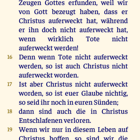
Zeugen
Gottes
erfunden
,
weil
wir
von
Gott
bezeugt
haben
, dass
er
Christus
auferweckt
hat
, während
er
ihn
doch
nicht
auferweckt
hat
,
wenn
wirklich
Tote
nicht
auferweckt
werden
!
Denn
wenn
Tote
nicht
auferweckt
16
werden
,
so
ist
auch
Christus
nicht
auferweckt
worden
.
Ist
aber
Christus
nicht
auferweckt
17
worden
,
so
ist
euer
Glaube
nichtig,
so
seid
ihr
noch
in
euren
Sünden
;
dann
sind
auch
die
in
Christus
18
Entschlafenen
verloren
.
Wenn
wir
nur
in
diesem
Leben
auf
19
Christus
hoffen
,
so
sind
wir
die