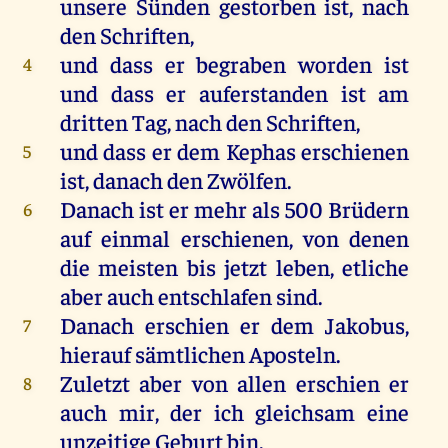
unsere
Sünden
gestorben
ist
,
nach
den
Schriften
,
und
dass
er
begraben
worden
ist
4
und
dass
er
auferstanden
ist
am
dritten
Tag
,
nach
den
Schriften
,
und
dass
er
dem
Kephas
erschienen
5
ist
,
danach
den
Zwölfen
.
Danach
ist
er
mehr
als
500
Brüdern
6
auf
einmal
erschienen
,
von
denen
die
meisten
bis
jetzt
leben
,
etliche
aber
auch
entschlafen
sind
.
Danach
erschien
er
dem
Jakobus
,
7
hierauf sämtlichen
Aposteln
.
Zuletzt
aber
von
allen
erschien
er
8
auch
mir
,
der
ich
gleichsam
eine
unzeitige
Geburt
bin
.