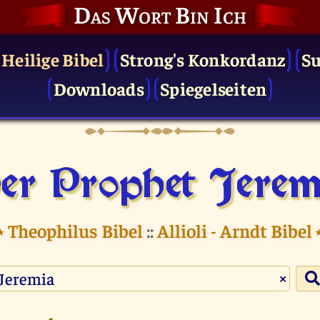
Das Wort Bin Ich
 Heilige Bibel
Strong's Konkordanz
S
Downloads
Spiegelseiten
er Prophet Jerem
⭑
Theophilus Bibel
::
Allioli - Arndt Bibel
×