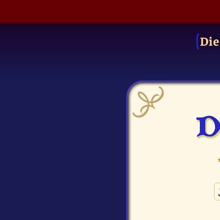
Die
D