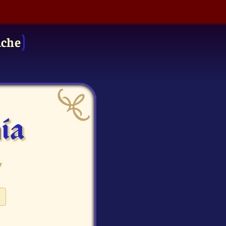
uche
ia
⭑