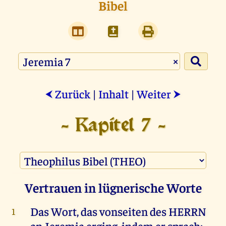
Bibel
×
Zurück
|
Inhalt
|
Weiter
⮜
⮞
- Kapitel 7 -
Vertrauen in lügnerische Worte
Das
Wort
,
das
vonseiten
des
HERRN
1
an
Jeremia
erging,
indem
er
sprach
: