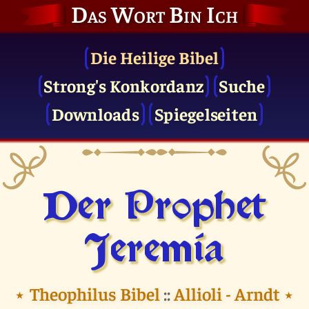
Das Wort Bin Ich
Die Heilige Bibel
Strong's Konkordanz
Suche
Downloads
Spiegelseiten
Der Prophet
Jeremia
⭑
Theophilus Bibel
::
Allioli - Arndt
⭑