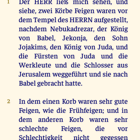
Der
HERR
ließ
mich
sehen
,
und
1
siehe
,
zwei
Körbe
Feigen
waren
vor
dem
Tempel
des
HERRN
aufgestellt
,
nachdem
Nebukadrezar,
der
König
von
Babel
, Jekonja,
den
Sohn
Jojakims
,
den
König
von
Juda
,
und
die
Fürsten
von
Juda
und
die
Werkleute
und
die
Schlosser
aus
Jerusalem
weggeführt
und
sie
nach
Babel
gebracht
hatte
.
In
dem
einen
Korb
waren
sehr
gute
2
Feigen
,
wie
die
Frühfeigen;
und
in
dem
anderen
Korb
waren
sehr
schlechte
Feigen
,
die
vor
Schlechtigkeit
nicht
gegessen