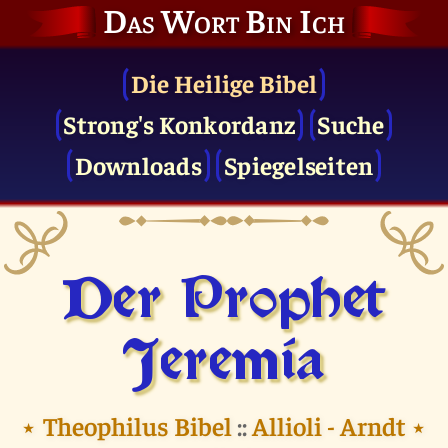
Das Wort Bin Ich
Die Heilige Bibel
Strong's Konkordanz
Suche
Downloads
Spiegelseiten
Der Prophet
Jeremia
⭑
Theophilus Bibel
::
Allioli - Arndt
⭑