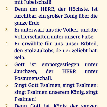
mit
Jubelschall!
Denn
der
HERR
,
der
Höchste
,
ist
2
furchtbar,
ein
großer
König
über
die
ganze
Erde
.
Er
unterwarf
uns
die
Völker
,
und
die
3
Völkerschaften
unter
unsere
Füße
.
Er
erwählte
für
uns
unser
Erbteil
,
4
den
Stolz
Jakobs
,
den
er
geliebt
hat
.
Sela
.
Gott
ist
emporgestiegen
unter
5
Jauchzen
,
der
HERR
unter
Posaunenschall.
Singt
Gott
Psalmen
,
singt
Psalmen
;
6
singt
Psalmen
unserem
König
,
singt
Psalmen
!
Denn
Gott
ist
König
der
ganzen
7