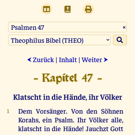
×
Zurück
|
Inhalt
|
Weiter
⮜
⮞
- Kapitel 47 -
Klatscht in die Hände, ihr Völker
Dem
Vorsänger.
Von
den
Söhnen
1
Korahs
,
ein
Psalm
.
Ihr
Völker
alle
,
klatscht
in
die
Hände
!
Jauchzt
Gott