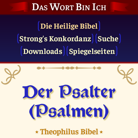
Das Wort Bin Ich
Die Heilige Bibel
Strong's Konkordanz
Suche
Downloads
Spiegelseiten
Der Psalter
(Psalmen)
⭑
Theophilus Bibel
⭑