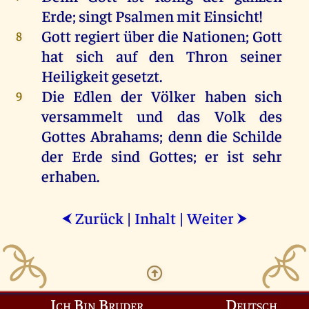
Erde
;
singt
Psalmen
mit
Einsicht
!
Gott
regiert
über
die
Nationen;
Gott
8
hat
sich
auf
den
Thron
seiner
Heiligkeit
gesetzt
.
Die
Edlen
der
Völker
haben
sich
9
versammelt
und
das
Volk
des
Gottes
Abrahams
;
denn
die
Schilde
der
Erde
sind
Gottes
;
er
ist
sehr
erhaben
.
Zurück
|
Inhalt
|
Weiter
⮜
⮞
Ich Bin Bruder
Deutsch