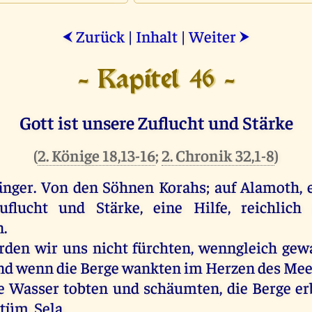
Zurück
|
Inhalt
|
Weiter
⮜
⮞
- Kapitel 46 -
Gott ist unsere Zuflucht und Stärke
(
2. Könige 18,13-16
;
2. Chronik 32,1-8
)
änger.
Von
den
Söhnen
Korahs
;
auf
Alamoth,
uflucht
und
Stärke
,
eine
Hilfe
,
reichlich
.
rden
wir
uns
nicht
fürchten
,
wenngleich
gew
nd
wenn
die
Berge
wankten
im
Herzen
des
Mee
e
Wasser
tobten
und
schäumten,
die
Berge
er
stüm
.
Sela
.