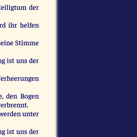
eiligtum
der
rd
ihr
helfen
seine
Stimme
ng
ist
uns
der
rheerungen
e
,
den
Bogen
verbrennt
.
werden
unter
ng
ist
uns
der