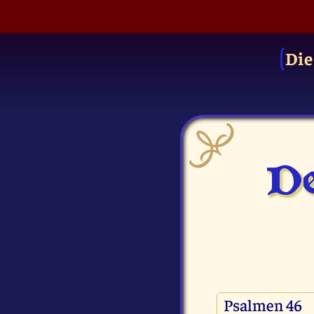
Die
De