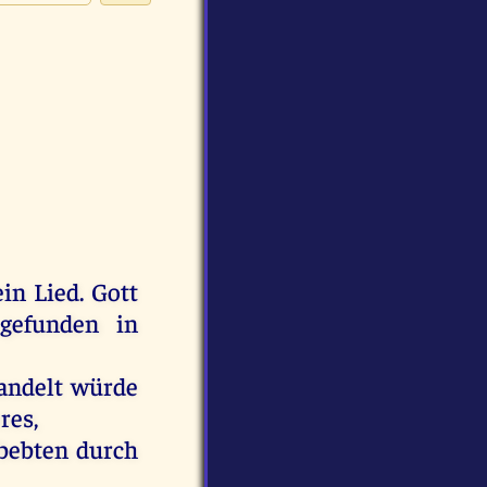
ein
Lied
.
Gott
gefunden
in
andelt
würde
res
,
bebten
durch