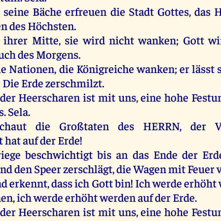
,
seine
Bäche
erfreuen
die
Stadt
Gottes
,
das
H
en
des
Höchsten
.
ihrer
Mitte
,
sie
wird
nicht
wanken
;
Gott
wi
uch
des
Morgens
.
ie
Nationen,
die
Königreiche
wanken
;
er
lässt
:
Die
Erde
zerschmilzt
.
der
Heerscharen
ist
mit
uns
,
eine
hohe
Festu
s
.
Sela
.
schaut
die
Großtaten
des
HERRN
,
der
Ve
t
hat
auf
der
Erde
!
iege
beschwichtigt
bis
an
das
Ende
der
Erd
und
den
Speer
zerschlägt
,
die
Wagen
mit
Feuer
nd
erkennt
, dass
ich
Gott
bin
!
Ich
werde
erhöht
en,
ich
werde
erhöht
werden
auf
der
Erde
.
der
Heerscharen
ist
mit
uns
,
eine
hohe
Festu