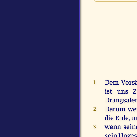
Dem
Vors
1
ist
uns
Z
Drangsalen
Darum
we
2
die
Erde
,
u
wenn
sein
3
sein
Unge