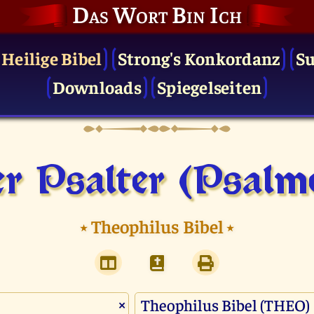
Das Wort Bin Ich
 Heilige Bibel
Strong's Konkordanz
S
Downloads
Spiegelseiten
r Psalter (Psalm
⭑
Theophilus Bibel
⭑
×