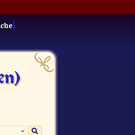
uche
en)