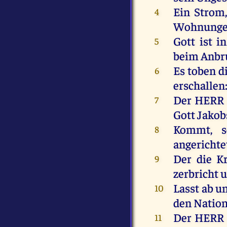
Ein
Strom
4
Wohnung
Gott
ist
in
5
beim
Anbr
Es
toben
d
6
erschallen
Der
HERR
7
Gott
Jakob
Kommt
,
8
angerichte
Der
die
Kr
9
zerbricht
Lasst
ab
u
10
den
Nation
Der
HERR
11