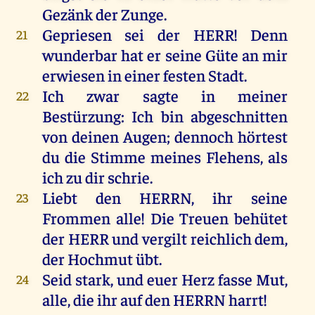
Gezänk
der
Zunge
.
Gepriesen
sei
der
HERR
!
Denn
21
wunderbar
hat
er
seine
Güte
an
mir
erwiesen
in
einer
festen
Stadt
.
Ich
zwar
sagte
in
meiner
22
Bestürzung:
Ich
bin
abgeschnitten
von
deinen
Augen
;
dennoch
hörtest
du
die
Stimme
meines
Flehens
,
als
ich
zu
dir
schrie
.
Liebt
den
HERRN
,
ihr
seine
23
Frommen
alle
!
Die
Treuen
behütet
der
HERR
und
vergilt
reichlich
dem
,
der
Hochmut
übt
.
Seid
stark
,
und
euer
Herz
fasse
Mut
,
24
alle
,
die
ihr
auf
den
HERRN
harrt
!