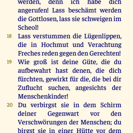
werden
,
denn
ich
habe
dich
angerufen
! Lass
beschämt
werden
die
Gottlosen
, lass
sie
schweigen
im
Scheol!
Lass
verstummen
die
Lügenlippen,
18
die
in
Hochmut
und
Verachtung
Freches
reden
gegen
den
Gerechten
!
Wie
groß
ist
deine
Güte
,
die
du
19
aufbewahrt
hast
denen
,
die
dich
fürchten
,
gewirkt
für
die
,
die
bei
dir
Zuflucht
suchen
,
angesichts
der
Menschenkinder
!
Du
verbirgst
sie
in
dem
Schirm
20
deiner
Gegenwart
vor
den
Verschwörungen
der
Menschen
;
du
birgst
sie
in
einer
Hütte
vor
dem