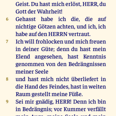
Geist
.
Du
hast
mich
erlöst
,
HERR
,
du
Gott
der
Wahrheit
!
Gehasst
habe
ich
die
,
die
auf
6
nichtige
Götzen
achten
,
und
ich
,
ich
habe
auf
den
HERRN
vertraut
.
Ich
will
frohlocken
und
mich
freuen
7
in
deiner
Güte
;
denn
du
hast
mein
Elend
angesehen
,
hast
Kenntnis
genommen
von
den
Bedrängnissen
meiner
Seele
und
hast
mich
nicht
überliefert
in
8
die
Hand
des
Feindes
,
hast
in
weiten
Raum
gestellt
meine
Füße
.
Sei
mir
gnädig
,
HERR
!
Denn
ich
bin
9
in
Bedrängnis
;
vor
Kummer
verfällt