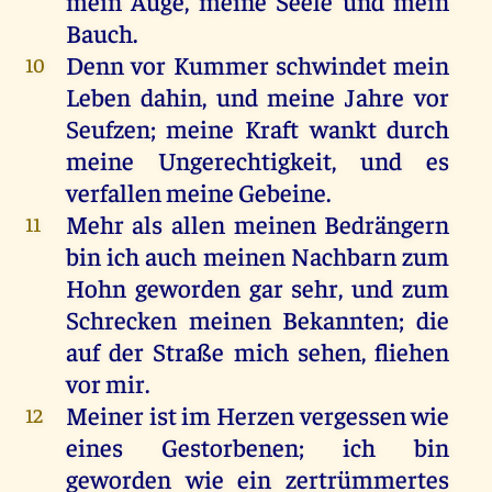
mein
Auge
,
meine
Seele
und
mein
Bauch
.
Denn
vor
Kummer
schwindet
mein
10
Leben
dahin
,
und
meine
Jahre
vor
Seufzen
;
meine
Kraft
wankt
durch
meine
Ungerechtigkeit
,
und
es
verfallen
meine
Gebeine
.
Mehr
als
allen
meinen
Bedrängern
11
bin
ich
auch
meinen
Nachbarn
zum
Hohn
geworden
gar
sehr
,
und
zum
Schrecken
meinen
Bekannten
;
die
auf
der
Straße
mich
sehen
,
fliehen
vor
mir
.
Meiner
ist
im
Herzen
vergessen
wie
12
eines
Gestorbenen;
ich
bin
geworden
wie
ein
zertrümmertes