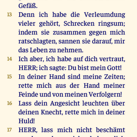
Gefäß
.
Denn
ich
habe
die
Verleumdung
13
vieler
gehört
,
Schrecken
ringsum
;
indem
sie
zusammen
gegen
mich
ratschlagten, sannen
sie
darauf
,
mir
das
Leben
zu
nehmen
.
Ich
aber
,
ich
habe
auf
dich
vertraut
,
14
HERR
;
ich
sagte
:
Du
bist
mein
Gott
!
In
deiner
Hand
sind
meine
Zeiten
;
15
rette
mich
aus
der
Hand
meiner
Feinde
und
von
meinen
Verfolgern
!
Lass
dein
Angesicht
leuchten
über
16
deinen
Knecht
,
rette
mich
in
deiner
Huld
!
HERR
, lass
mich
nicht
beschämt
17