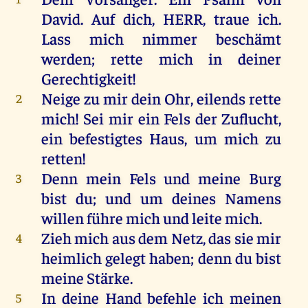
David
.
Auf
dich
,
HERR
,
traue
ich
.
Lass
mich
nimmer
beschämt
werden
;
rette
mich
in
deiner
Gerechtigkeit
!
Neige
zu
mir
dein
Ohr
,
eilends
rette
2
mich
!
Sei
mir
ein
Fels
der
Zuflucht
,
ein
befestigtes
Haus
,
um
mich
zu
retten
!
Denn
mein
Fels
und
meine
Burg
3
bist
du
;
und
um
deines
Namens
willen
führe
mich
und
leite
mich
.
Zieh
mich
aus
dem
Netz
,
das
sie
mir
4
heimlich
gelegt
haben
;
denn
du
bist
meine
Stärke
.
In
deine
Hand
befehle
ich
meinen
5