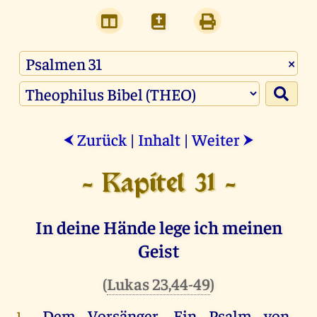
×
Zurück
|
Inhalt
|
Weiter
⮜
⮞
- Kapitel 31 -
In deine Hände lege ich meinen
Geist
(
Lukas 23,44-49
)
Dem
Vorsänger.
Ein
Psalm
von
1