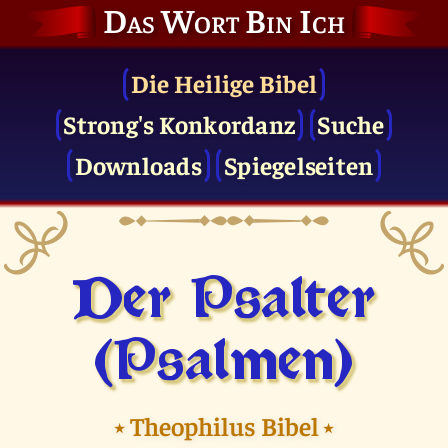
Das Wort Bin Ich
Die Heilige Bibel
Strong's Konkordanz
Suche
Downloads
Spiegelseiten
Der Psalter
(Psalmen)
⭑
Theophilus Bibel
⭑