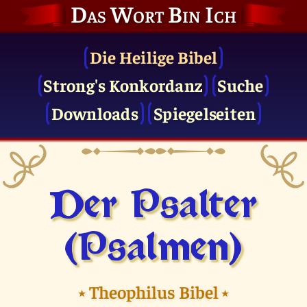
Das Wort Bin Ich
Die Heilige Bibel
Strong's Konkordanz
Suche
Downloads
Spiegelseiten
Der Psalter
(Psalmen)
⭑
Theophilus Bibel
⭑