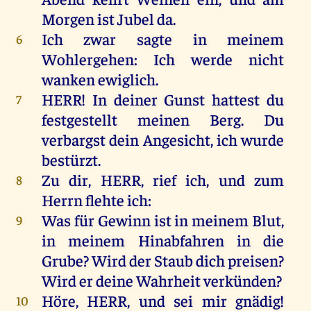
Morgen
ist
Jubel
da
.
Ich
zwar
sagte
in
meinem
6
Wohlergehen:
Ich
werde
nicht
wanken
ewiglich
.
HERR
!
In
deiner
Gunst
hattest
du
7
festgestellt
meinen
Berg
.
Du
verbargst
dein
Angesicht
,
ich
wurde
bestürzt
.
Zu
dir
,
HERR
,
rief
ich
,
und
zum
8
Herrn
flehte
ich
:
Was
für
Gewinn
ist
in
meinem
Blut
,
9
in
meinem
Hinabfahren
in
die
Grube
?
Wird
der
Staub
dich
preisen
?
Wird
er
deine
Wahrheit
verkünden?
Höre
,
HERR
,
und
sei
mir
gnädig
!
10