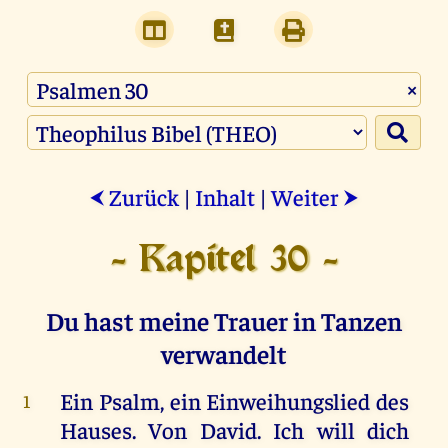
×
Zurück
|
Inhalt
|
Weiter
⮜
⮞
- Kapitel 30 -
Du hast meine Trauer in Tanzen
verwandelt
Ein
Psalm
,
ein
Einweihungslied
des
1
Hauses
.
Von
David
.
Ich
will
dich