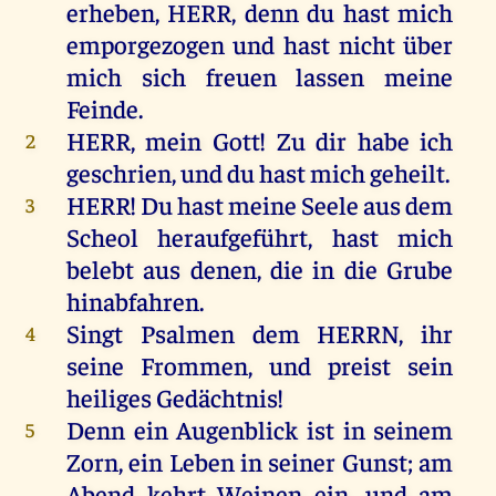
erheben
,
HERR
,
denn
du
hast
mich
emporgezogen
und
hast
nicht
über
mich
sich
freuen
lassen
meine
Feinde
.
HERR
,
mein
Gott
!
Zu
dir
habe
ich
2
geschrien,
und
du
hast
mich
geheilt
.
HERR
!
Du
hast
meine
Seele
aus
dem
3
Scheol
heraufgeführt
,
hast
mich
belebt
aus
denen
,
die
in
die
Grube
hinabfahren
.
Singt
Psalmen
dem
HERRN
,
ihr
4
seine
Frommen
,
und
preist
sein
heiliges
Gedächtnis
!
Denn
ein
Augenblick
ist
in
seinem
5
Zorn
,
ein
Leben
in
seiner
Gunst
;
am
Abend
kehrt
Weinen
ein
,
und
am