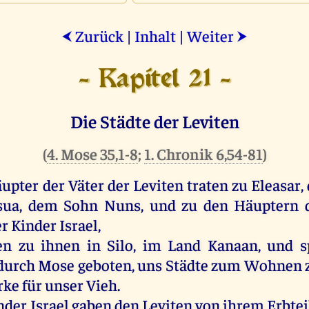
Zurück
|
Inhalt
|
Weiter
⮜
⮞
- Kapitel 21 -
Die Städte der Leviten
(
4. Mose 35,1-8
;
1. Chronik 6,54-81
)
upter
der
Väter
der
Leviten
traten
zu
Eleasar
,
sua
,
dem
Sohn
Nuns
,
und
zu
den
Häuptern
er
Kinder
Israel
,
en
zu
ihnen
in
Silo
,
im
Land
Kanaan
,
und
s
durch
Mose
geboten
,
uns
Städte
zum
Wohnen
rke
für
unser
Vieh
.
nder
Israel
gaben
den
Leviten
von
ihrem
Erbtei