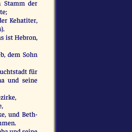
m
Stamm
der
te
;
der
Kehatiter,
s
).
as
ist
Hebron
,
eb
,
dem
Sohn
uchtstadt
für
na
und
seine
zirke,
e,
ke,
und
Beth-
mmen
.
eba
und
seine