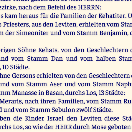
zirke,
nach
dem
Befehl
des
HERRN
:
os
kam
heraus
für
die
Familien
der
Kehatiter.
U
s
Priesters
,
aus
den
Leviten
, erhielten
vom
St
m
der
Simeoniter
und
vom
Stamm
Benjamin
,
rigen
Söhne
Kehats,
von
den
Geschlechtern
und
vom
Stamm
Dan
und
vom
halben
Sta
, 10
Städte
.
hne
Gersons
erhielten
von
den
Geschlechtern
und
vom
Stamm
Aser
und
vom
Stamm
Naph
amm
Manasse
in
Basan
,
durchs
Los
, 13
Städte
;
Meraris
,
nach
ihren
Familien,
vom
Stamm
Ru
d
und
vom
Stamm
Sebulon
zwölf
Städte
.
aben
die
Kinder
Israel
den
Leviten
diese
Stä
rchs
Los
,
so
wie
der
HERR
durch
Mose
geboten