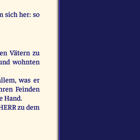
m
sich
her
:
so
ren
Vätern
zu
und
wohnten
allem
,
was
er
hren
Feinden
e
Hand
.
HERR
zu
dem