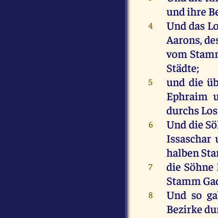
und
ihre
Be
Und
das
L
4
Aarons
,
de
vom
Stam
Städte
;
und
die
üb
5
Ephraim
durchs
Los
Und
die
Sö
6
Issaschar
halben
St
die
Söhne
7
Stamm
Ga
Und
so
g
8
Bezirke
du