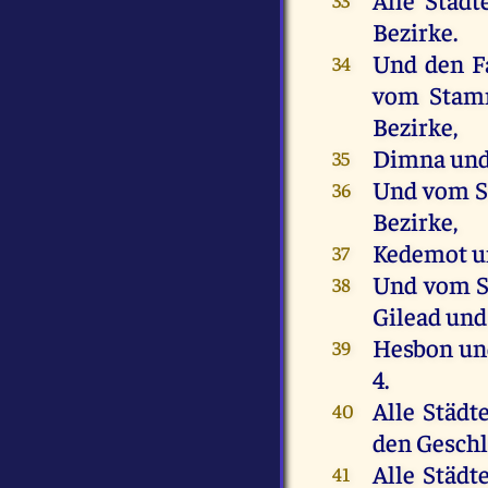
Bezirke.
Und
den
F
34
vom
Sta
Bezirke,
Dimna
un
35
Und
vom
36
Bezirke,
Kedemot
u
37
Und
vom
38
Gilead
und
Hesbon
un
39
4.
Alle
Städt
40
den
Geschl
Alle
Städt
41