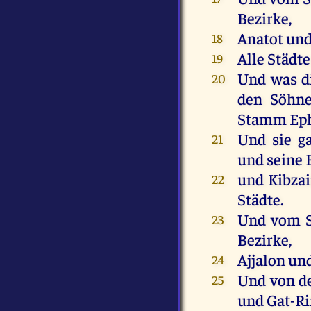
Bezirke,
Anatot
un
18
Alle
Städte
19
Und
was
d
20
den
Söhn
Stamm
Ep
Und
sie
g
21
und
seine
und
Kibza
22
Städte
.
Und
vom
23
Bezirke,
Ajjalon
un
24
Und
von
d
25
und
Gat-R