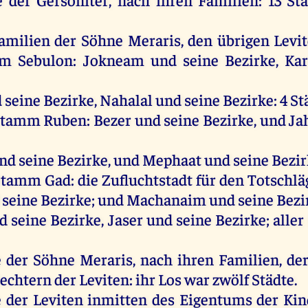
amilien
der
Söhne
Meraris
,
den
übrigen
Levi
mm
Sebulon
:
Jokneam
und
seine
Bezirke, Ka
d
seine
Bezirke,
Nahalal
und
seine
Bezirke: 4
St
Stamm
Ruben
:
Bezer
und
seine
Bezirke,
und
Ja
nd
seine
Bezirke,
und
Mephaat
und
seine
Bezir
Stamm
Gad
:
die
Zufluchtstadt
für
den
Totschlä
seine
Bezirke;
und
Machanaim
und
seine
Bezi
d
seine
Bezirke,
Jaser
und
seine
Bezirke;
aller
e
der
Söhne
Meraris
,
nach
ihren
Familien,
de
echtern
der
Leviten
:
ihr
Los
war
zwölf
Städte
.
e
der
Leviten
inmitten
des
Eigentums
der
Kin