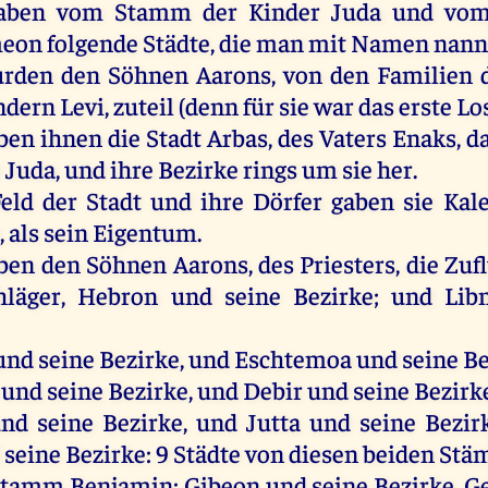
aben
vom
Stamm
der
Kinder
Juda
und
vo
meon
folgende
Städte
,
die
man
mit
Namen
nann
rden
den
Söhnen
Aarons
,
von
den
Familien
ndern
Levi
,
zuteil
(
denn
für
sie
war
das
erste
Lo
ben
ihnen
die
Stadt
Arbas,
des
Vaters
Enaks
,
d
e
Juda
,
und
ihre
Bezirke
rings
um
sie
her
.
eld
der
Stadt
und
ihre
Dörfer
gaben
sie
Kal
s
,
als
sein
Eigentum
.
ben
den
Söhnen
Aarons
,
des
Priesters
,
die
Zufl
hläger
,
Hebron
und
seine
Bezirke;
und
Lib
und
seine
Bezirke,
und
Eschtemoa
und
seine
Be
und
seine
Bezirke,
und
Debir
und
seine
Bezirk
und
seine
Bezirke,
und
Jutta
und
seine
Bezir
d
seine
Bezirke: 9
Städte
von
diesen
beiden
Stä
Stamm
Benjamin
:
Gibeon
und
seine
Bezirke,
G