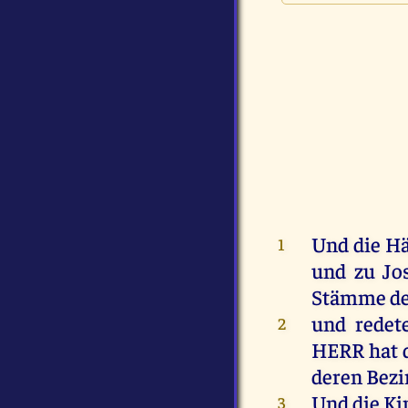
Und
die
Hä
1
und
zu
Jo
Stämme
d
und
redet
2
HERR
hat
deren
Bezi
Und
die
Ki
3