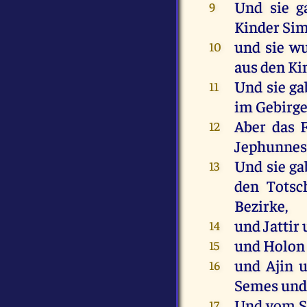
Und
sie
g
9
Kinder
Si
und
sie
wu
10
aus
den
Ki
Und
sie
ga
11
im
Gebirg
Aber
das
F
12
Jephunne
Und
sie
ga
13
den
Totsc
Bezirke,
und
Jattir
14
und
Holon
15
und
Ajin
16
Semes
un
Und
vom
17