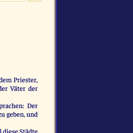
dem
Priester
,
der
Väter
der
prachen
:
Der
zu
geben
,
und
l
diese
Städte