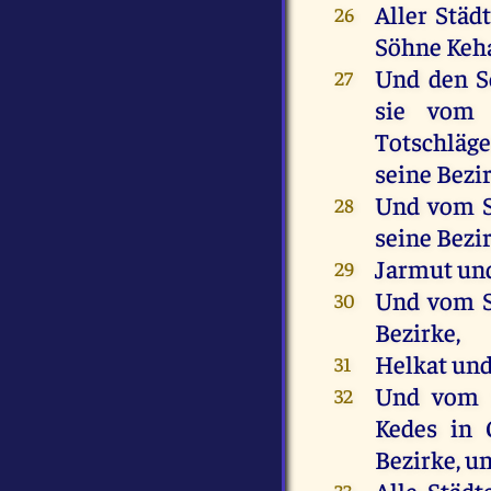
Aller
Städ
26
Söhne
Keha
Und
den
S
27
sie
vom
Totschläge
seine
Bezir
Und
vom
28
seine
Bezir
Jarmut
un
29
Und
vom
30
Bezirke,
Helkat
un
31
Und
vom
32
Kedes
in
Bezirke,
u
Alle
Städt
33