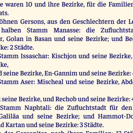
te
waren
10
und
ihre
Bezirke,
für
die
Familie
ts.
öhnen
Gersons
,
aus
den
Geschlechtern
der
L
halben
Stamm
Manasse
:
die
Zufluchts
r
,
Golan
in
Basan
und
seine
Bezirke;
und
Be
ke: 2
Städte
.
Stamm
Issaschar: Kischjon
und
seine
Bezirke
ke,
d
seine
Bezirke, En-Gannim
und
seine
Bezirke:
Stamm
Aser: Mischeal
und
seine
Bezirke,
Abd
d
seine
Bezirke,
und
Rechob
und
seine
Bezirke:
Stamm
Naphtali:
die
Zufluchtstadt
für
den
Galiläa
und
seine
Bezirke;
und
Hammot-D
nd
Kartan
und
seine
Bezirke: 3
Städte
.
e
der
Gersoniter
,
nach
ihren
Familien: 13
St