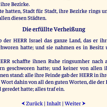
ihre
Bezirke.
te
hatten
,
Stadt
für
Stadt
,
ihre
Bezirke
rings
u
allen
diesen
Städten
.
Die erfüllte Verheißung
b
der
HERR
Israel
das
ganze
Land
,
das
er
ih
chworen
hatte
;
und
sie
nahmen
es
in
Besitz
ERR
schaffte
ihnen
Ruhe
ringsumher
nach
rn
geschworen
hatte
;
und
keiner
von
allen
i
hnen
stand
:
alle
ihre
Feinde
gab
der
HERR
in
ihr
Wort
dahin
von
all
den
guten
Worten
,
die
der
l
geredet
hatte
;
alles
traf
ein
.
Zurück
|
Inhalt
|
Weiter
⮜
⮞