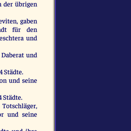
n
der
übrigen
eviten
,
gaben
tadt
für
den
eschtera
und
, Daberat
und
 4
Städte
.
on
und
seine
 4
Städte
.
Totschläger
,
or
und
seine
ädte
und
ihre