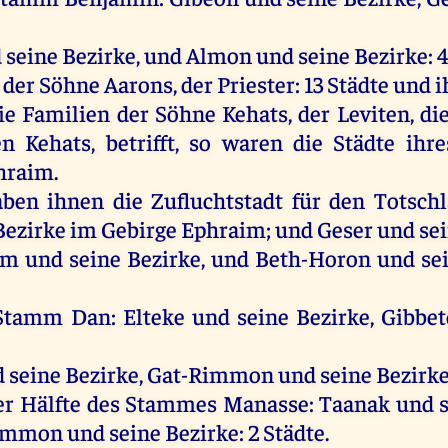
d
seine
Bezirke,
und
Almon
und
seine
Bezirke: 
der
Söhne
Aarons
,
der
Priester
: 13
Städte
und
i
ie
Familien
der
Söhne
Kehats,
der
Leviten
,
di
en
Kehats, betrifft,
so
waren
die
Städte
ihre
hraim
.
aben
ihnen
die
Zufluchtstadt
für
den
Totschl
Bezirke
im
Gebirge
Ephraim
;
und
Geser
und
se
im
und
seine
Bezirke,
und
Beth-Horon
und
se
Stamm
Dan
: Elteke
und
seine
Bezirke, Gibbe
d
seine
Bezirke, Gat-Rimmon
und
seine
Bezirke
er
Hälfte
des
Stammes
Manasse
: Taanak
und
immon
und
seine
Bezirke: 2
Städte
.