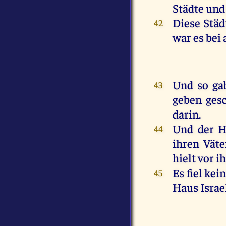
Städte
und
Diese
Städ
42
war
es
bei
Und
so
ga
43
geben
ges
darin
.
Und
der
H
44
ihren
Väte
hielt
vor
i
Es
fiel
kein
45
Haus
Israe