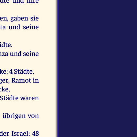
ten
,
gaben
sie
rta
und
seine
ädte
.
hza
und
seine
ke: 4
Städte
.
ger
, Ramot
in
rke,
Städte
waren
r
übrigen
von
der
Israel
: 48