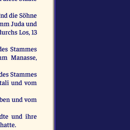
nd
die
Söhne
amm
Juda
und
durchs
Los
, 13
des
Stammes
mm
Manasse
,
des
Stammes
tali
und
vom
ben
und
vom
dte
und
ihre
hatte
.