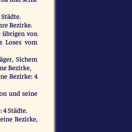
4
Städte
.
hre
Bezirke.
e
übrigen
von
s
Loses
vom
äger
,
Sichem
ine
Bezirke,
ine
Bezirke: 4
ton
und
seine
: 4
Städte
.
seine
Bezirke,