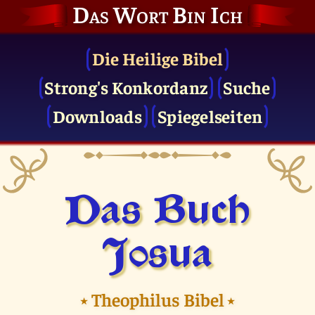
Das Wort Bin Ich
Die Heilige Bibel
Strong's Konkordanz
Suche
Downloads
Spiegelseiten
Das Buch
Josua
⭑
Theophilus Bibel
⭑