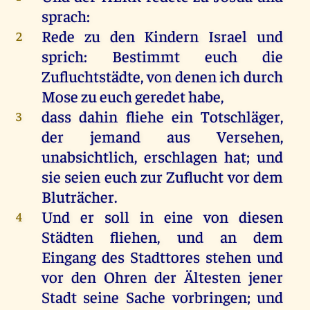
sprach
:
Rede
zu
den
Kindern
Israel
und
2
sprich
:
Bestimmt
euch
die
Zufluchtstädte,
von
denen
ich
durch
Mose
zu
euch
geredet
habe
,
dass
dahin
fliehe
ein
Totschläger
,
3
der
jemand
aus
Versehen
,
unabsichtlich,
erschlagen
hat
;
und
sie
seien
euch
zur
Zuflucht
vor
dem
Bluträcher
.
Und
er
soll
in
eine
von
diesen
4
Städten
fliehen
,
und
an
dem
Eingang
des
Stadttores
stehen
und
vor
den
Ohren
der
Ältesten
jener
Stadt
seine
Sache
vorbringen
;
und