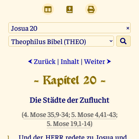
×
Zurück
|
Inhalt
|
Weiter
⮜
⮞
- Kapitel 20 -
Die Städte der Zuflucht
(
4. Mose 35,9-34
;
5. Mose 4,41-43
;
5. Mose 19,1-14
)
Und
der
HERR
redete
zu
Josua
und
1