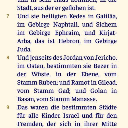
Stadt
,
aus
der
er
geflohen
ist
.
Und
sie
heiligten
Kedes
in
Galiläa
,
7
im
Gebirge
Naphtali,
und
Sichem
im
Gebirge
Ephraim
,
und
Kirjat-
Arba,
das
ist
Hebron
,
im
Gebirge
Juda
.
Und
jenseits
des
Jordan
von
Jericho
,
8
im
Osten,
bestimmten
sie
Bezer
in
der
Wüste
,
in
der
Ebene
,
vom
Stamm
Ruben
;
und
Ramot
in
Gilead
,
vom
Stamm
Gad
;
und
Golan
in
Basan
,
vom
Stamm
Manasse
.
Das
waren
die
bestimmten
Städte
9
für
alle
Kinder
Israel
und
für
den
Fremden
,
der
sich
in
ihrer
Mitte