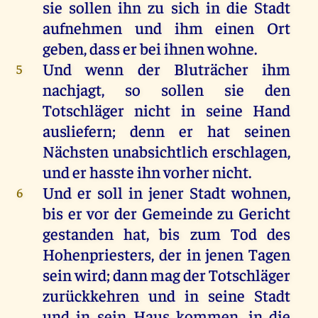
sie
sollen
ihn
zu
sich
in
die
Stadt
aufnehmen
und
ihm
einen
Ort
geben
, dass
er
bei
ihnen
wohne
.
Und
wenn
der
Bluträcher
ihm
5
nachjagt
,
so
sollen
sie
den
Totschläger
nicht
in
seine
Hand
ausliefern;
denn
er
hat
seinen
Nächsten
unabsichtlich
erschlagen
,
und
er
hasste
ihn
vorher
nicht
.
Und
er
soll
in
jener
Stadt
wohnen
,
6
bis
er
vor
der
Gemeinde
zu
Gericht
gestanden
hat
,
bis
zum
Tod
des
Hohenpriesters
,
der
in
jenen
Tagen
sein
wird
;
dann
mag
der
Totschläger
zurückkehren
und
in
seine
Stadt
und
in
sein
Haus
kommen
,
in
die