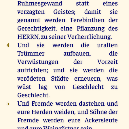
Ruhmesgewand
statt
eines
verzagten
Geistes
;
damit
sie
genannt
werden
Terebinthen
der
Gerechtigkeit
,
eine
Pflanzung
des
HERRN
,
zu
seiner
Verherrlichung.
Und
sie
werden
die
uralten
4
Trümmer
aufbauen
,
die
Verwüstungen
der
Vorzeit
aufrichten
;
und
sie
werden
die
verödeten
Städte
erneuern
,
was
wüst
lag
von
Geschlecht
zu
Geschlecht
.
Und
Fremde
werden
dastehen
und
5
eure
Herden
weiden
,
und
Söhne
der
Fremde
werden
eure
Ackersleute
und
eure
Weingärtner
sein
.