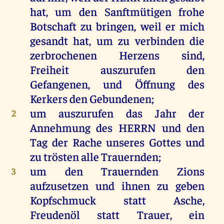
hat
,
um
den
Sanftmütigen frohe
Botschaft
zu
bringen
,
weil
er
mich
gesandt
hat
,
um
zu
verbinden
die
zerbrochenen
Herzens
sind
,
Freiheit
auszurufen
den
Gefangenen
,
und
Öffnung
des
Kerkers
den
Gebundenen
;
um
auszurufen
das
Jahr
der
2
Annehmung
des
HERRN
und
den
Tag
der
Rache
unseres
Gottes
und
zu
trösten
alle
Trauernden;
um
den
Trauernden
Zions
3
aufzusetzen
und
ihnen
zu
geben
Kopfschmuck
statt
Asche
,
Freudenöl
statt
Trauer
,
ein