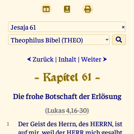
×
Zurück
|
Inhalt
|
Weiter
⮜
⮞
- Kapitel 61 -
Die frohe Botschaft der Erlösung
(
Lukas 4,16-30
)
Der
Geist
des
Herrn
,
des
HERRN
,
ist
1
auf
mir
,
weil
der
HERR
mich
gesalbt