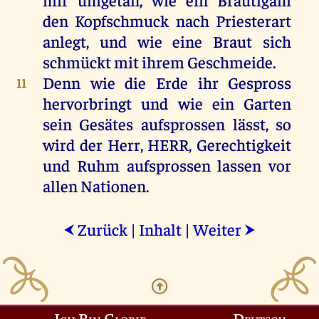
den
Kopfschmuck
nach
Priesterart
anlegt
,
und
wie
eine
Braut
sich
schmückt
mit
ihrem
Geschmeide
.
Denn
wie
die
Erde
ihr
Gespross
11
hervorbringt
und
wie
ein
Garten
sein
Gesätes aufsprossen lässt,
so
wird
der
Herr
,
HERR
,
Gerechtigkeit
und
Ruhm
aufsprossen
lassen
vor
allen
Nationen.
Zurück
|
Inhalt
|
Weiter
⮜
⮞
Ich Bin Glorie
Deutsch