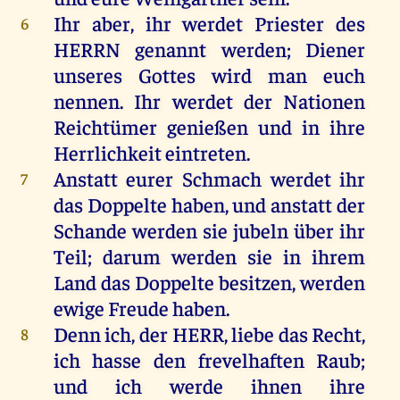
Ihr
aber
,
ihr
werdet
Priester
des
6
HERRN
genannt
werden
;
Diener
unseres
Gottes
wird
man
euch
nennen
.
Ihr
werdet
der
Nationen
Reichtümer
genießen
und
in
ihre
Herrlichkeit
eintreten.
Anstatt
eurer
Schmach
werdet
ihr
7
das
Doppelte
haben
,
und
anstatt
der
Schande
werden
sie
jubeln
über
ihr
Teil
;
darum
werden
sie
in
ihrem
Land
das
Doppelte
besitzen
,
werden
ewige
Freude
haben
.
Denn
ich
,
der
HERR
,
liebe
das
Recht
,
8
ich
hasse
den
frevelhaften
Raub
;
und
ich
werde
ihnen
ihre