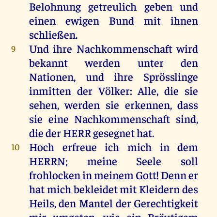
Belohnung getreulich
geben
und
einen
ewigen
Bund
mit
ihnen
schließen
.
Und
ihre
Nachkommenschaft
wird
9
bekannt
werden
unter
den
Nationen,
und
ihre
Sprösslinge
inmitten
der
Völker
:
Alle
,
die
sie
sehen
,
werden
sie
erkennen
, dass
sie
eine
Nachkommenschaft
sind
,
die
der
HERR
gesegnet
hat
.
Hoch
erfreue
ich
mich
in
dem
10
HERRN
;
meine
Seele
soll
frohlocken
in
meinem
Gott
!
Denn
er
hat
mich
bekleidet
mit
Kleidern
des
Heils
,
den
Mantel
der
Gerechtigkeit
mir
umgetan,
wie
ein
Bräutigam