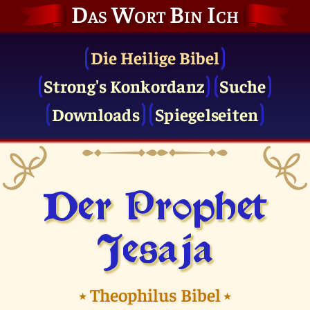
Das Wort Bin Ich
Die Heilige Bibel
Strong's Konkordanz
Suche
Downloads
Spiegelseiten
Der Prophet
Jesaja
⭑
Theophilus Bibel
⭑