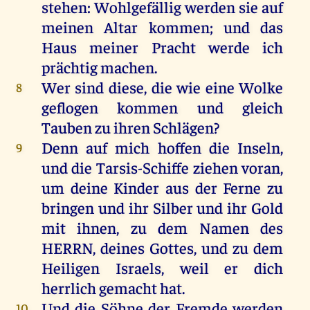
stehen
: Wohlgefällig
werden
sie
auf
meinen
Altar
kommen
;
und
das
Haus
meiner
Pracht
werde
ich
prächtig
machen
.
Wer
sind
diese
,
die
wie
eine
Wolke
8
geflogen
kommen
und
gleich
Tauben
zu
ihren
Schlägen
?
Denn
auf
mich
hoffen
die
Inseln
,
9
und
die
Tarsis-Schiffe
ziehen
voran
,
um
deine
Kinder
aus
der
Ferne
zu
bringen
und
ihr
Silber
und
ihr
Gold
mit
ihnen
,
zu
dem
Namen
des
HERRN
,
deines
Gottes
,
und
zu
dem
Heiligen
Israels
,
weil
er
dich
herrlich
gemacht
hat
.
Und
die
Söhne
der
Fremde
werden
10