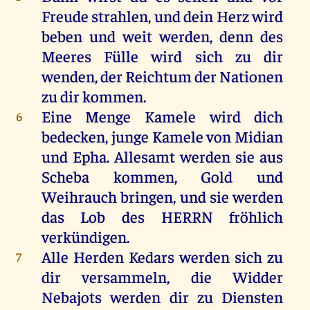
Freude
strahlen
,
und
dein
Herz
wird
beben
und
weit
werden
,
denn
des
Meeres
Fülle
wird
sich
zu
dir
wenden
,
der
Reichtum
der
Nationen
zu
dir
kommen
.
Eine
Menge
Kamele
wird
dich
6
bedecken
,
junge
Kamele
von
Midian
und
Epha
.
Allesamt
werden
sie
aus
Scheba
kommen
,
Gold
und
Weihrauch
bringen
,
und
sie
werden
das
Lob
des
HERRN
fröhlich
verkündigen
.
Alle
Herden
Kedars
werden
sich
zu
7
dir
versammeln
,
die
Widder
Nebajots
werden
dir
zu
Diensten