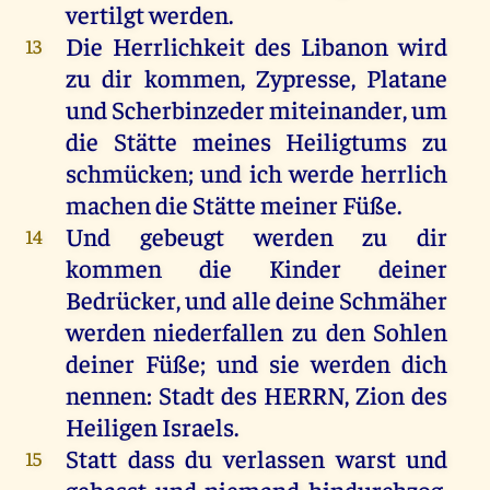
vertilgt
werden
.
Die
Herrlichkeit
des
Libanon
wird
13
zu
dir
kommen
, Zypresse, Platane
und
Scherbinzeder
miteinander
,
um
die
Stätte
meines
Heiligtums
zu
schmücken
;
und
ich
werde
herrlich
machen
die
Stätte
meiner
Füße
.
Und
gebeugt
werden
zu
dir
14
kommen
die
Kinder
deiner
Bedrücker,
und
alle
deine
Schmäher
werden
niederfallen
zu
den
Sohlen
deiner
Füße
;
und
sie
werden
dich
nennen
:
Stadt
des
HERRN
,
Zion
des
Heiligen
Israels
.
Statt
dass
du
verlassen
warst
und
15
gehasst
und
niemand
hindurchzog,