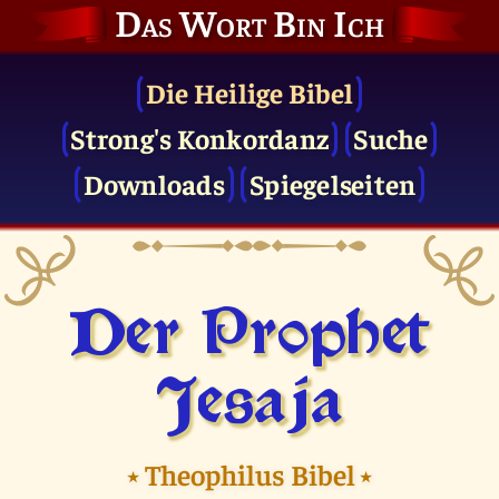
Das Wort Bin Ich
Die Heilige Bibel
Strong's Konkordanz
Suche
Downloads
Spiegelseiten
Der Prophet
Jesaja
⭑
Theophilus Bibel
⭑