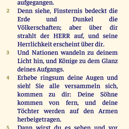
aufgegangen
.
Denn
siehe
,
Finsternis
bedeckt
die
2
Erde
und
Dunkel
die
Völkerschaften;
aber
über
dir
strahlt
der
HERR
auf
,
und
seine
Herrlichkeit
erscheint
über
dir
.
Und
Nationen
wandeln
zu
deinem
3
Licht
hin
,
und
Könige
zu
dem
Glanz
deines
Aufgangs.
Erhebe
ringsum
deine
Augen
und
4
sieh
!
Sie
alle
versammeln
sich
,
kommen
zu
dir
:
Deine
Söhne
kommen
von
fern
,
und
deine
Töchter
werden
auf
den
Armen
herbeigetragen.
Dann
wirst
du
es
sehen
und
vor
5