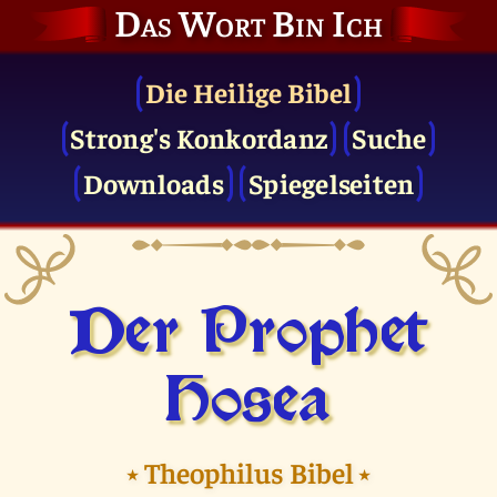
Das Wort Bin Ich
Die Heilige Bibel
Strong's Konkordanz
Suche
Downloads
Spiegelseiten
Der Prophet
Hosea
⭑
Theophilus Bibel
⭑