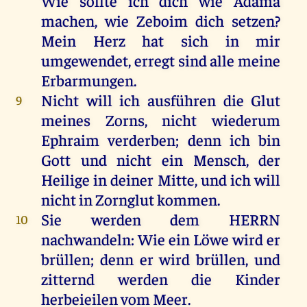
Wie
sollte
ich
dich
wie
Adama
machen
,
wie
Zeboim
dich
setzen
?
Mein
Herz
hat
sich
in
mir
umgewendet,
erregt
sind
alle
meine
Erbarmungen.
Nicht
will
ich
ausführen
die
Glut
9
meines
Zorns
,
nicht
wiederum
Ephraim
verderben
;
denn
ich
bin
Gott
und
nicht
ein
Mensch
,
der
Heilige
in
deiner
Mitte
,
und
ich
will
nicht
in
Zornglut
kommen
.
Sie
werden
dem
HERRN
10
nachwandeln
:
Wie
ein
Löwe
wird
er
brüllen
;
denn
er
wird
brüllen
,
und
zitternd
werden
die
Kinder
herbeieilen
vom
Meer
.