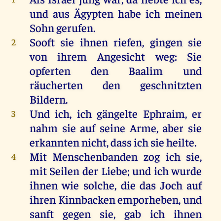
und
aus
Ägypten
habe
ich
meinen
Sohn
gerufen
.
Sooft
sie
ihnen
riefen
,
gingen
sie
2
von
ihrem
Angesicht
weg
:
Sie
opferten
den
Baalim
und
räucherten
den
geschnitzten
Bildern
.
Und
ich
,
ich
gängelte
Ephraim
,
er
3
nahm
sie
auf
seine
Arme
,
aber
sie
erkannten
nicht
, dass
ich
sie
heilte
.
Mit
Menschenbanden
zog
ich
sie
,
4
mit
Seilen
der
Liebe
;
und
ich
wurde
ihnen
wie
solche
,
die
das
Joch
auf
ihren
Kinnbacken
emporheben
,
und
sanft
gegen
sie
,
gab
ich
ihnen