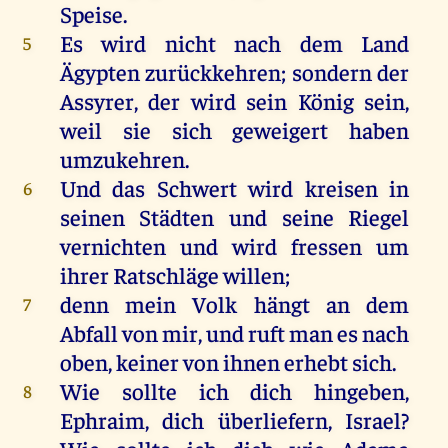
Speise
.
Es
wird
nicht
nach
dem
Land
5
Ägypten
zurückkehren
;
sondern
der
Assyrer
,
der
wird
sein
König
sein
,
weil
sie
sich
geweigert
haben
umzukehren
.
Und
das
Schwert
wird
kreisen
in
6
seinen
Städten
und
seine
Riegel
vernichten
und
wird
fressen
um
ihrer
Ratschläge
willen
;
denn
mein
Volk
hängt
an
dem
7
Abfall
von
mir
,
und
ruft
man
es
nach
oben
,
keiner
von
ihnen
erhebt
sich
.
Wie
sollte
ich
dich
hingeben,
8
Ephraim
,
dich
überliefern,
Israel
?