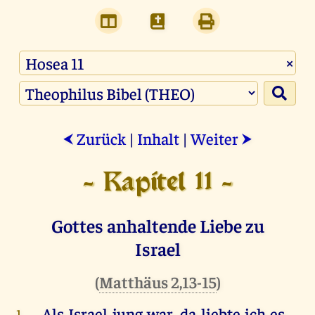
×
Zurück
|
Inhalt
|
Weiter
⮜
⮞
- Kapitel 11 -
Gottes anhaltende Liebe zu
Israel
(
Matthäus 2,13-15
)
Als
Israel
jung
war
,
da
liebte
ich
es
,
1