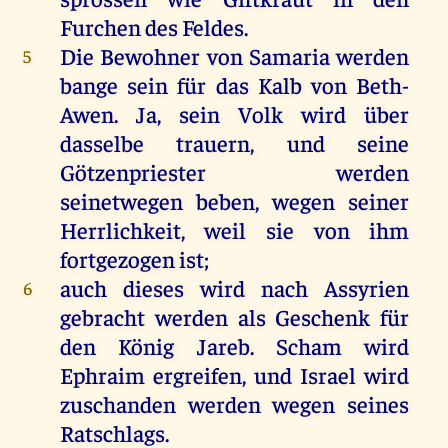
Furchen
des
Feldes
.
Die
Bewohner
von
Samaria
werden
5
bange
sein
für
das
Kalb
von
Beth-
Awen.
Ja
,
sein
Volk
wird
über
dasselbe
trauern
,
und
seine
Götzenpriester
werden
seinetwegen
beben
,
wegen
seiner
Herrlichkeit
,
weil
sie
von
ihm
fortgezogen
ist
;
auch
dieses
wird
nach
Assyrien
6
gebracht
werden
als
Geschenk
für
den
König
Jareb
.
Scham
wird
Ephraim
ergreifen
,
und
Israel
wird
zuschanden
werden
wegen
seines
Ratschlags.