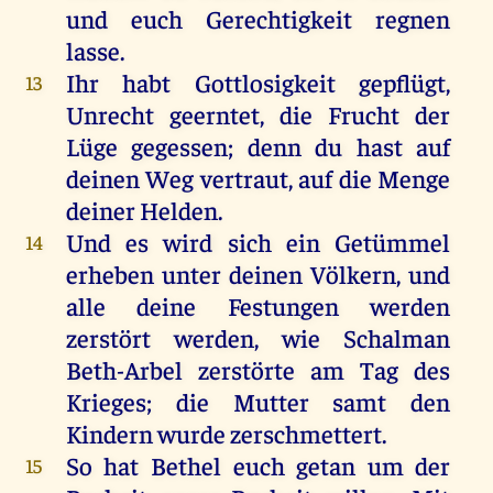
und
euch
Gerechtigkeit
regnen
lasse
.
Ihr
habt
Gottlosigkeit
gepflügt
,
13
Unrecht
geerntet
,
die
Frucht
der
Lüge
gegessen
;
denn
du
hast
auf
deinen
Weg
vertraut
,
auf
die
Menge
deiner
Helden
.
Und
es
wird
sich
ein
Getümmel
14
erheben
unter
deinen
Völkern
,
und
alle
deine
Festungen
werden
zerstört
werden
,
wie
Schalman
Beth-Arbel zerstörte
am
Tag
des
Krieges
;
die
Mutter
samt
den
Kindern
wurde
zerschmettert
.
So
hat
Bethel
euch
getan
um
der
15