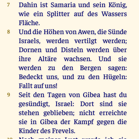
Dahin
ist
Samaria
und
sein
König
,
7
wie
ein
Splitter
auf
des
Wassers
Fläche
.
Und
die
Höhen
von
Awen,
die
Sünde
8
Israels
,
werden
vertilgt
werden
;
Dornen
und
Disteln
werden
über
ihre
Altäre
wachsen
.
Und
sie
werden
zu
den
Bergen
sagen
:
Bedeckt
uns
,
und
zu
den
Hügeln
:
Fallt
auf
uns
!
Seit
den
Tagen
von
Gibea
hast
du
9
gesündigt
,
Israel
:
Dort
sind
sie
stehen
geblieben
;
nicht
erreichte
sie
in
Gibea
der
Kampf
gegen
die
Kinder
des
Frevels
.