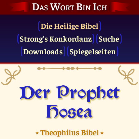
Das Wort Bin Ich
Die Heilige Bibel
Strong's Konkordanz
Suche
Downloads
Spiegelseiten
Der Prophet
Hosea
⭑
Theophilus Bibel
⭑