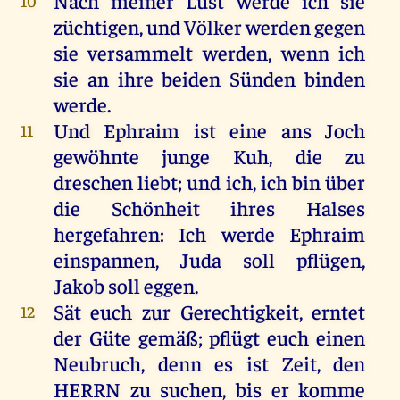
Nach
meiner
Lust
werde
ich
sie
10
züchtigen
,
und
Völker
werden
gegen
sie
versammelt
werden
,
wenn
ich
sie
an
ihre
beiden
Sünden
binden
werde
.
Und
Ephraim
ist
eine
ans
Joch
11
gewöhnte
junge
Kuh
,
die
zu
dreschen
liebt
;
und
ich
,
ich
bin
über
die
Schönheit
ihres
Halses
hergefahren:
Ich
werde
Ephraim
einspannen,
Juda
soll
pflügen
,
Jakob
soll
eggen
.
Sät
euch
zur
Gerechtigkeit
,
erntet
12
der
Güte
gemäß;
pflügt
euch
einen
Neubruch,
denn
es
ist
Zeit
,
den
HERRN
zu
suchen
,
bis
er
komme