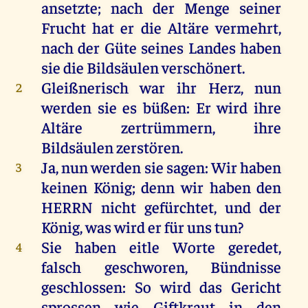
ansetzte;
nach
der
Menge
seiner
Frucht
hat
er
die
Altäre
vermehrt
,
nach
der
Güte
seines
Landes
haben
sie
die
Bildsäulen
verschönert.
Gleißnerisch
war
ihr
Herz
,
nun
2
werden
sie
es
büßen
:
Er
wird
ihre
Altäre
zertrümmern,
ihre
Bildsäulen
zerstören
.
Ja
,
nun
werden
sie
sagen
:
Wir
haben
3
keinen
König
;
denn
wir
haben
den
HERRN
nicht
gefürchtet
,
und
der
König
,
was
wird
er
für
uns
tun
?
Sie
haben
eitle
Worte
geredet
,
4
falsch
geschworen
, Bündnisse
geschlossen
:
So
wird
das
Gericht
sprossen
wie
Giftkraut
in
den