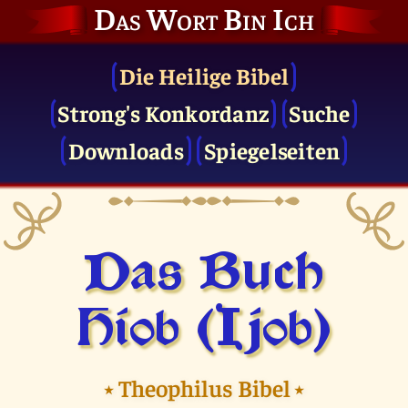
Das Wort Bin Ich
Die Heilige Bibel
Strong's Konkordanz
Suche
Downloads
Spiegelseiten
Das Buch
Hiob (Ijob)
⭑
Theophilus Bibel
⭑