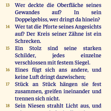
Wer
deckte
die
Oberfläche
seines
13
Gewandes
auf
?
In
sein
Doppelgebiss,
wer
dringt
da
hinein
?
Wer
tat
die
Pforte
seines
Angesichts
14
auf
?
Der
Kreis
seiner
Zähne
ist
ein
Schrecken
.
Ein
Stolz
sind
seine
starken
15
Schilder,
jedes
einzelne
verschlossen
mit
festem
Siegel
.
Eines
fügt
sich
ans
andere
,
und
16
keine
Luft
dringt dazwischen;
Stück
an
Stück
hängen
sie
fest
17
zusammen
,
greifen
ineinander
und
trennen
sich
nicht
.
Sein
Niesen
strahlt
Licht
aus
,
und
18