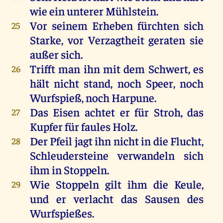
wie
ein
unterer
Mühlstein
.
Vor
seinem
Erheben
fürchten
sich
25
Starke
,
vor
Verzagtheit
geraten
sie
außer
sich
.
Trifft
man
ihn
mit
dem
Schwert
,
es
26
hält
nicht
stand
,
noch
Speer
,
noch
Wurfspieß,
noch
Harpune.
Das
Eisen
achtet
er
für
Stroh
,
das
27
Kupfer
für
faules
Holz
.
Der
Pfeil
jagt
ihn
nicht
in
die
Flucht
,
28
Schleudersteine
verwandeln
sich
ihm
in
Stoppeln
.
Wie
Stoppeln
gilt
ihm
die
Keule
,
29
und
er
verlacht
das
Sausen
des
Wurfspießes.