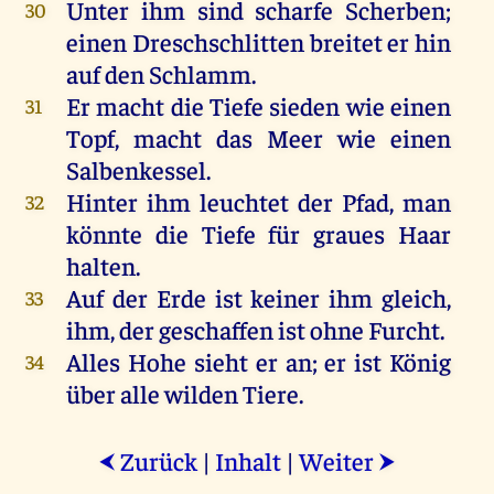
Unter
ihm
sind
scharfe
Scherben
;
30
einen
Dreschschlitten
breitet
er
hin
auf
den
Schlamm
.
Er
macht
die
Tiefe
sieden
wie
einen
31
Topf
,
macht
das
Meer
wie
einen
Salbenkessel.
Hinter
ihm
leuchtet
der
Pfad
,
man
32
könnte
die
Tiefe
für
graues
Haar
halten
.
Auf
der
Erde
ist
keiner
ihm
gleich
,
33
ihm
,
der
geschaffen
ist
ohne
Furcht
.
Alles
Hohe
sieht
er
an
;
er
ist
König
34
über
alle
wilden
Tiere
.
Zurück
|
Inhalt
|
Weiter
⮜
⮞