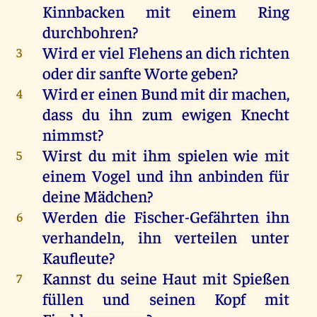
Kinnbacken
mit
einem
Ring
durchbohren
?
Wird
er
viel
Flehens
an
dich
richten
3
oder
dir
sanfte
Worte
geben
?
Wird
er
einen
Bund
mit
dir
machen
,
4
dass
du
ihn
zum
ewigen
Knecht
nimmst
?
Wirst
du
mit
ihm
spielen
wie
mit
5
einem
Vogel
und
ihn
anbinden
für
deine
Mädchen
?
Werden
die
Fischer-Gefährten
ihn
6
verhandeln,
ihn
verteilen
unter
Kaufleute
?
Kannst
du
seine
Haut
mit
Spießen
7
füllen
und
seinen
Kopf
mit