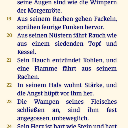
seine
Augen
sind
wie
die
Wimpern
der
Morgenröte
.
Aus
seinem
Rachen
gehen
Fackeln
,
19
sprühen
feurige
Funken
hervor
.
Aus
seinen
Nüstern
fährt
Rauch
wie
20
aus
einem
siedenden
Topf
und
Kessel
.
Sein
Hauch
entzündet
Kohlen
,
und
21
eine
Flamme
fährt
aus
seinem
Rachen
.
In
seinem
Hals
wohnt
Stärke
,
und
22
die
Angst
hüpft
vor
ihm
her
.
Die
Wampen
seines
Fleisches
23
schließen
an
,
sind
ihm
fest
angegossen, unbeweglich.
Sein
Herz
ist
hart
wie
Stein
und
hart
24