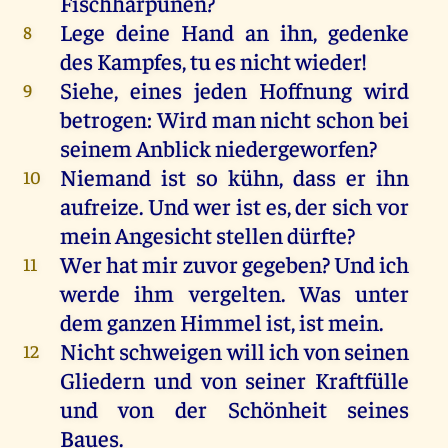
Fischharpunen?
Lege
deine
Hand
an
ihn
,
gedenke
8
des
Kampfes,
tu
es
nicht
wieder
!
Siehe
,
eines
jeden
Hoffnung
wird
9
betrogen
:
Wird
man
nicht
schon
bei
seinem
Anblick
niedergeworfen?
Niemand
ist
so
kühn
, dass
er
ihn
10
aufreize.
Und
wer
ist
es
,
der
sich
vor
mein
Angesicht
stellen
dürfte
?
Wer
hat
mir
zuvor
gegeben
?
Und
ich
11
werde
ihm
vergelten
.
Was
unter
dem
ganzen
Himmel
ist
,
ist
mein
.
Nicht
schweigen
will
ich
von
seinen
12
Gliedern
und
von
seiner
Kraftfülle
und
von
der
Schönheit
seines
Baues.