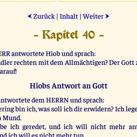
Zurück
|
Inhalt
|
Weiter
⮜
⮞
- Kapitel 40 -
ERR
antwortete
Hiob
und
sprach
:
dler
rechten
mit
dem
Allmächtigen
?
Der
Gott
arauf
!
Hiobs Antwort an Gott
antwortete
dem
HERRN
und
sprach
:
ering
bin
ich
,
was
soll
ich
dir
erwidern?
Ich
leg
n
Mund
.
be
ich
geredet
,
und
ich
will
nicht
mehr
an
nd
ich
will
es
nicht
mehr
tun
.