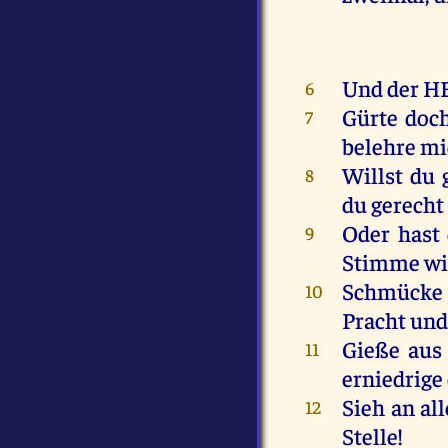
Und
der
H
6
Gürte
doc
7
belehre
mi
Willst
du
8
du
gerecht
Oder
hast
9
Stimme
wi
Schmücke
10
Pracht
un
Gieße
aus
11
erniedrige
Sieh
an
all
12
Stelle
!