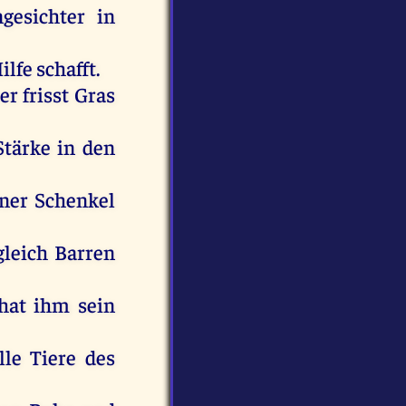
gesichter
in
ilfe
schafft
.
er
frisst
Gras
Stärke
in
den
iner
Schenkel
gleich
Barren
hat
ihm
sein
lle
Tiere
des