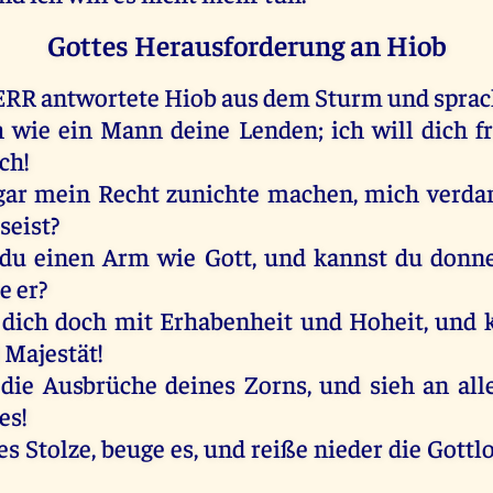
Gottes Herausforderung an Hiob
ERR
antwortete
Hiob
aus
dem
Sturm
und
spra
h
wie
ein
Mann
deine
Lenden
;
ich
will
dich
f
ch
!
gar
mein
Recht
zunichte
machen
,
mich
verd
seist
?
du
einen
Arm
wie
Gott
,
und
kannst
du
donn
e
er
?
dich
doch
mit
Erhabenheit
und
Hoheit,
und
d
Majestät
!
die
Ausbrüche
deines
Zorns
,
und
sieh
an
all
es
!
es
Stolze
, beuge
es
,
und
reiße
nieder
die
Gottl