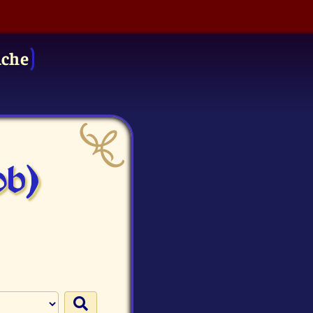
uche
ob)