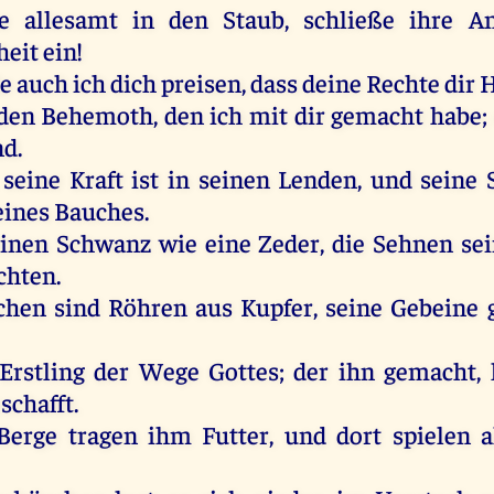
e
allesamt
in
den
Staub
,
schließe
ihre
An
heit
ein
!
e
auch
ich
dich
preisen
, dass
deine
Rechte
dir
H
den
Behemoth
,
den
ich
mit
dir
gemacht
habe
;
nd
.
,
seine
Kraft
ist
in
seinen
Lenden
,
und
seine
eines
Bauches
.
einen
Schwanz
wie
eine
Zeder
,
die
Sehnen
se
chten.
chen
sind
Röhren
aus
Kupfer,
seine
Gebeine
Erstling
der
Wege
Gottes
;
der
ihn
gemacht
,
schafft.
Berge
tragen
ihm
Futter
,
und
dort
spielen
a