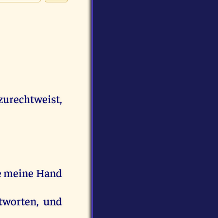
zurechtweist,
e
meine
Hand
tworten
,
und