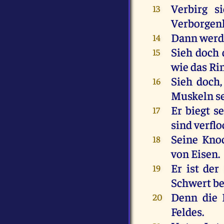
Verbirg
si
13
Verborgen
Dann
werd
14
Sieh
doch
15
wie
das
Ri
Sieh
doch
16
Muskeln
s
Er
biegt
s
17
sind
verflo
Seine
Kno
18
von
Eisen
.
Er
ist
der
19
Schwert
be
Denn
die
20
Feldes
.