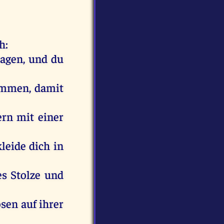
ch
:
ragen
,
und
du
ammen
,
damit
ern
mit
einer
kleide
dich
in
es
Stolze
und
osen
auf
ihrer