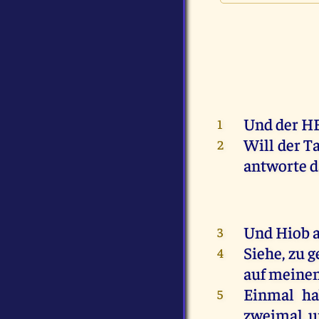
Und
der
H
1
Will
der
Ta
2
antworte
d
Und
Hiob
3
Siehe
,
zu
g
4
auf
meine
Einmal
ha
5
zweimal
,
u