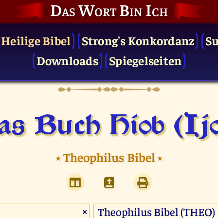
Das Wort Bin Ich
 Heilige Bibel
Strong's Konkordanz
S
Downloads
Spiegelseiten
s Buch Hiob (Ij
⭑
Theophilus Bibel
⭑
×