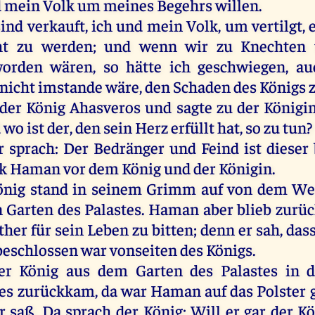
d
mein
Volk
um
meines
Begehrs
willen
.
sind
verkauft
,
ich
und
mein
Volk
,
um
vertilgt
,
ht
zu
werden
;
und
wenn
wir
zu
Knechten
orden
wären
,
so
hätte
ich
geschwiegen,
au
nicht
imstande
wäre
,
den
Schaden
des
Königs
der
König
Ahasveros
und
sagte
zu
der
Königi
d
wo
ist
der
,
den
sein
Herz
erfüllt
hat
,
so
zu
tun
?
r
sprach
:
Der
Bedränger
und
Feind
ist
dieser
k
Haman
vor
dem
König
und
der
Königin
.
önig
stand
in
seinem
Grimm
auf
von
dem
Wei
n
Garten
des
Palastes.
Haman
aber
blieb
zurüc
ther
für
sein
Leben
zu
bitten
;
denn
er
sah
, das
beschlossen
war
vonseiten
des
Königs
.
er
König
aus
dem
Garten
des
Palastes
in
d
es zurückkam,
da
war
Haman
auf
das
Polster
g
r
saß
.
Da
sprach
der
König
:
Will
er
gar
der
Kö