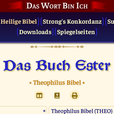
Das Wort Bin Ich
 Heilige Bibel
Strong's Konkordanz
S
Downloads
Spiegelseiten
Das Buch Ester
⭑
Theophilus Bibel
⭑
×