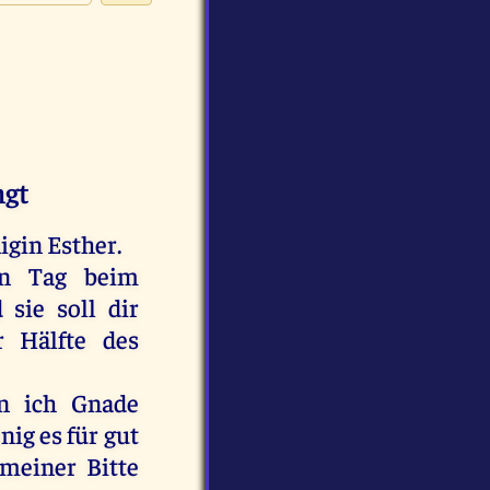
ngt
igin
Esther
.
n
Tag
beim
d
sie
soll
dir
r
Hälfte
des
n
ich
Gnade
nig
es
für
gut
meiner
Bitte