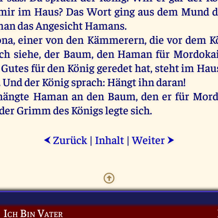
mir
im
Haus
?
Das
Wort
ging
aus
dem
Mund
d
man
das
Angesicht
Hamans
.
ona
,
einer
von
den
Kämmerern
,
die
vor
dem
K
ch
siehe
,
der
Baum
,
den
Haman
für
Mordoka
Gutes
für
den
König
geredet
hat
,
steht
im
Hau
.
Und
der
König
sprach
:
Hängt
ihn
daran
!
hängte
Haman
an
den
Baum
,
den
er
für
Mord
der
Grimm
des
Königs
legte
sich
.
Zurück
|
Inhalt
|
Weiter
⮜
⮞
Ich Bin Vater