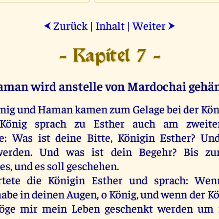
Zurück
|
Inhalt
|
Weiter
⮜
⮞
- Kapitel 7 -
man wird anstelle von Mardochai gehä
nig
und
Haman
kamen
zum
Gelage
bei
der
Kön
König
sprach
zu
Esther
auch
am
zweite
ge:
Was
ist
deine
Bitte
,
Königin
Esther
?
Un
werden
.
Und
was
ist
dein
Begehr
?
Bis
zu
hes
,
und
es
soll
geschehen
.
tete
die
Königin
Esther
und
sprach
:
Wen
habe
in
deinen
Augen
,
o
König
,
und
wenn
der
Kö
öge
mir
mein
Leben
geschenkt
werden
um