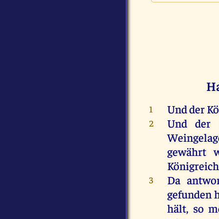
Ha
Und
der
Kö
1
Und
der
2
Weingela
gewährt
Königreic
Da
antwor
3
gefunden
hält
,
so
m