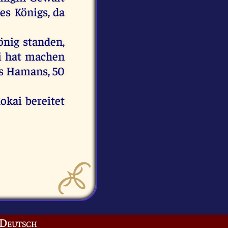
es
Königs
,
da
önig
standen
,
i
hat
machen
s
Hamans
, 50
okai
bereitet
Deutsch