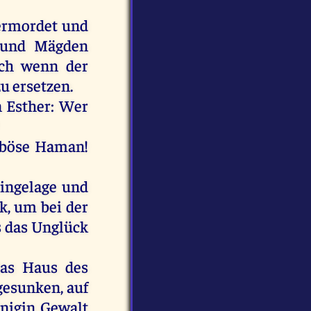
 ermordet
und
und
Mägden
ch
wenn
der
zu
ersetzen.
n
Esther
:
Wer
böse
Haman
!
ngelage
und
k
,
um
bei
der
s
das
Unglück
as
Haus
des
esunken,
auf
nigin
Gewalt