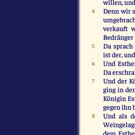
willen
,
un
Denn
wir
4
umgebrac
verkauft
w
Bedränger
Da
sprach
5
ist
der
,
un
Und
Esthe
6
Da
erschra
Und
der
K
7
ging
in
de
Königin
Es
gegen
ihn
Und
als
d
8
Weingelag
dem
Esthe