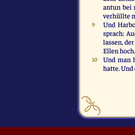
antun
bei
verhüllte
Und
Harb
9
sprach
:
Au
lassen
,
der
Ellen
hoch
Und
man
10
hatte
.
Und