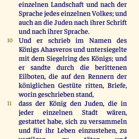
einzelnen
Landschaft
und
nach
der
Sprache
jedes
einzelnen
Volkes
;
und
auch
an
die
Juden
nach
ihrer
Schrift
und
nach
ihrer
Sprache
.
Und
er
schrieb
im
Namen
des
10
Königs
Ahasveros
und
untersiegelte
mit
dem
Siegelring
des
Königs
;
und
er
sandte
durch
die
berittenen
Eilboten,
die
auf
den
Rennern
der
königlichen
Gestüte
ritten
,
Briefe
,
worin
geschrieben
stand
,
dass
der
König
den
Juden
,
die
in
11
jeder
einzelnen
Stadt
wären
,
gestattet
habe
,
sich
zu
versammeln
und
für
ihr
Leben
einzustehen,
zu
vertilgen
,
zu
töten
und