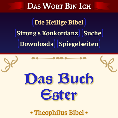
Das Wort Bin Ich
Die Heilige Bibel
Strong's Konkordanz
Suche
Downloads
Spiegelseiten
Das Buch
Ester
⭑
Theophilus Bibel
⭑