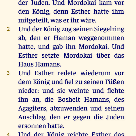
der
Juden
.
Und
Mordokai
kam
vor
den
König
,
denn
Esther
hatte
ihm
mitgeteilt,
was
er
ihr
wäre
.
Und
der
König
zog
seinen
Siegelring
2
ab
,
den
er
Haman
weggenommen
hatte
,
und
gab
ihn
Mordokai.
Und
Esther
setzte
Mordokai
über
das
Haus
Hamans
.
Und
Esther
redete
wiederum
vor
3
dem
König
und
fiel
zu
seinen
Füßen
nieder
;
und
sie
weinte
und
flehte
ihn
an
,
die
Bosheit
Hamans
,
des
Agagiters
,
abzuwenden
und
seinen
Anschlag
,
den
er
gegen
die
Juden
ersonnen
hatte
.
Und
der
König
reichte
Esther
das
4