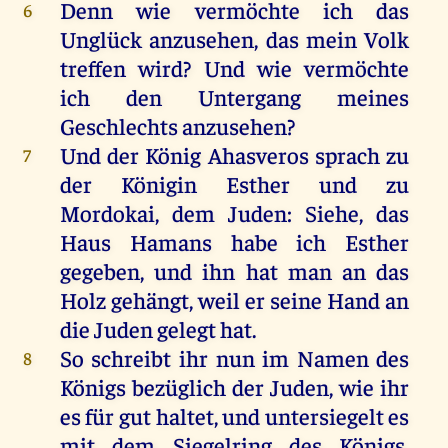
Denn
wie
vermöchte
ich
das
6
Unglück
anzusehen
,
das
mein
Volk
treffen
wird
?
Und
wie
vermöchte
ich
den
Untergang
meines
Geschlechts
anzusehen
?
Und
der
König
Ahasveros
sprach
zu
7
der
Königin
Esther
und
zu
Mordokai,
dem
Juden
:
Siehe
,
das
Haus
Hamans
habe
ich
Esther
gegeben
,
und
ihn
hat
man
an
das
Holz
gehängt
,
weil
er
seine
Hand
an
die
Juden
gelegt
hat
.
So
schreibt
ihr
nun
im
Namen
des
8
Königs
bezüglich
der
Juden
,
wie
ihr
es
für
gut
haltet
,
und
untersiegelt
es
mit
dem
Siegelring
des
Königs
.