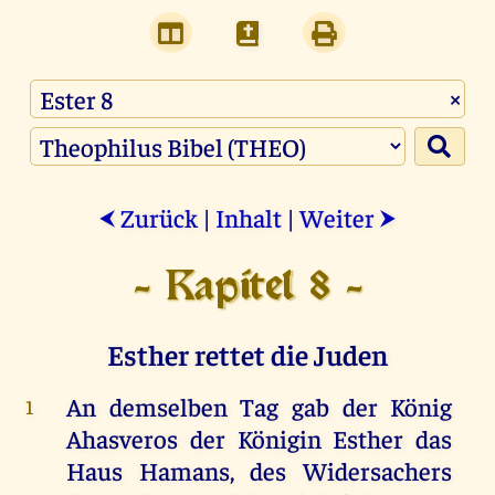
×
Zurück
|
Inhalt
|
Weiter
⮜
⮞
- Kapitel 8 -
Esther rettet die Juden
An
demselben
Tag
gab
der
König
1
Ahasveros
der
Königin
Esther
das
Haus
Hamans
,
des
Widersachers