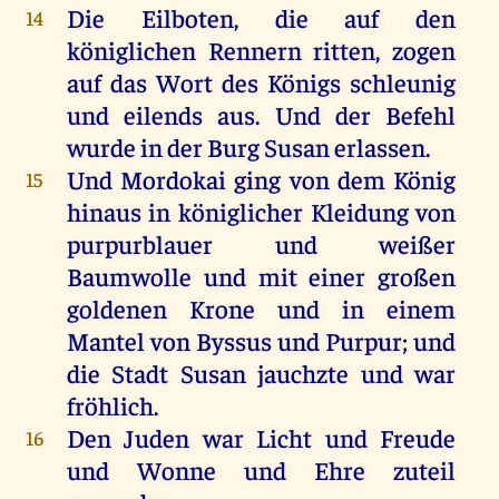
Die
Eilboten,
die
auf
den
14
königlichen
Rennern
ritten
,
zogen
auf
das
Wort
des
Königs
schleunig
und
eilends
aus
.
Und
der
Befehl
wurde
in
der
Burg
Susan
erlassen
.
Und
Mordokai
ging
von
dem
König
15
hinaus
in
königlicher
Kleidung
von
purpurblauer
und
weißer
Baumwolle
und
mit
einer
großen
goldenen
Krone
und
in
einem
Mantel
von
Byssus
und
Purpur
;
und
die
Stadt
Susan
jauchzte
und
war
fröhlich
.
Den
Juden
war
Licht
und
Freude
16
und
Wonne
und
Ehre
zuteil