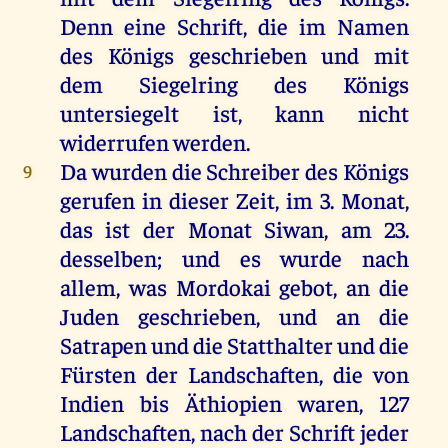
Denn
eine
Schrift
,
die
im
Namen
des
Königs
geschrieben
und
mit
dem
Siegelring
des
Königs
untersiegelt
ist
,
kann
nicht
widerrufen
werden
.
Da
wurden
die
Schreiber
des
Königs
9
gerufen
in
dieser
Zeit
,
im
3.
Monat
,
das
ist
der
Monat
Siwan,
am
23.
desselben
;
und
es
wurde
nach
allem
,
was
Mordokai
gebot
,
an
die
Juden
geschrieben
,
und
an
die
Satrapen
und
die
Statthalter
und
die
Fürsten
der
Landschaften,
die
von
Indien
bis
Äthiopien
waren
, 127
Landschaften,
nach
der
Schrift
jeder