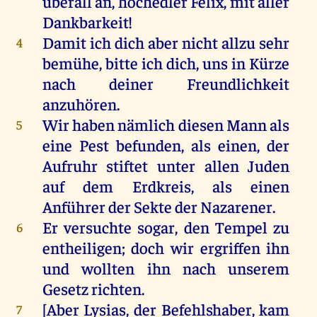
überall
an
, hochedler
Felix
,
mit
aller
Dankbarkeit
!
Damit
ich
dich
aber
nicht
allzu
sehr
4
bemühe
,
bitte
ich
dich
,
uns
in
Kürze
nach
deiner
Freundlichkeit
anzuhören.
Wir
haben
nämlich
diesen
Mann
als
5
eine
Pest
befunden
,
als
einen
,
der
Aufruhr
stiftet
unter
allen
Juden
auf
dem
Erdkreis,
als
einen
Anführer
der
Sekte
der
Nazarener
.
Er
versuchte
sogar,
den
Tempel
zu
6
entheiligen;
doch
wir
ergriffen
ihn
und
wollten
ihn
nach
unserem
Gesetz
richten
.
[
Aber
Lysias
,
der
Befehlshaber,
kam
7