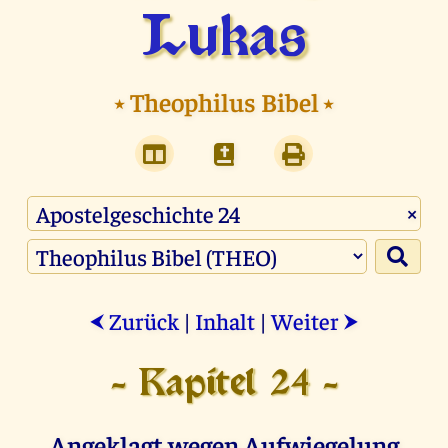
Lukas
⭑
Theophilus Bibel
⭑
×
Zurück
|
Inhalt
|
Weiter
⮜
⮞
- Kapitel 24 -
Angeklagt wegen Aufwiegelung