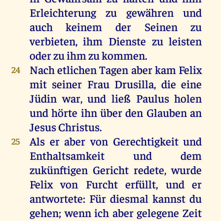
Erleichterung
zu
gewähren
und
auch
keinem
der
Seinen
zu
verbieten
,
ihm
Dienste
zu
leisten
oder
zu
ihm
zu
kommen
.
Nach
etlichen
Tagen
aber
kam
Felix
24
mit
seiner
Frau
Drusilla
,
die
eine
Jüdin
war
,
und
ließ
Paulus
holen
und
hörte
ihn
über
den
Glauben
an
Jesus
Christus
.
Als
er
aber
von
Gerechtigkeit
und
25
Enthaltsamkeit
und
dem
zukünftigen
Gericht
redete
,
wurde
Felix
von
Furcht
erfüllt
,
und
er
antwortete
:
Für
diesmal
kannst
du
gehen
;
wenn
ich
aber
gelegene
Zeit