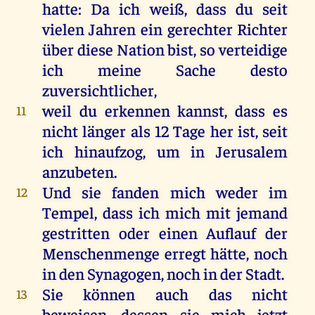
hatte
:
Da
ich
weiß
, dass
du
seit
vielen
Jahren
ein
gerechter
Richter
über
diese
Nation
bist
,
so
verteidige
ich
meine
Sache
desto
zuversichtlicher,
weil
du
erkennen
kannst
, dass
es
11
nicht
länger
als
12
Tage
her
ist
,
seit
ich
hinaufzog,
um
in
Jerusalem
anzubeten
.
Und
sie
fanden
mich
weder
im
12
Tempel
, dass
ich
mich
mit
jemand
gestritten
oder
einen
Auflauf
der
Menschenmenge
erregt
hätte
,
noch
in
den
Synagogen,
noch
in
der
Stadt
.
Sie
können
auch
das
nicht
13
beweisen
,
dessen
sie
mich
jetzt