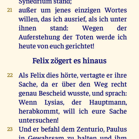
Synedrium
stand
;
außer
um
jenes
einzigen
Wortes
21
willen
,
das
ich
ausrief,
als
ich
unter
ihnen
stand
:
Wegen
der
Auferstehung
der
Toten
werde
ich
heute
von
euch
gerichtet
!
Felix zögert es hinaus
Als
Felix
dies
hörte
, vertagte
er
ihre
22
Sache
,
da
er
über
den
Weg
recht
genau Bescheid wusste,
und
sprach
:
Wenn
Lysias
,
der
Hauptmann
,
herabkommt
,
will
ich
eure
Sache
untersuchen!
Und
er
befahl
dem
Zenturio,
Paulus
23
in
Gewahrsam
zu
halten
und
ihm