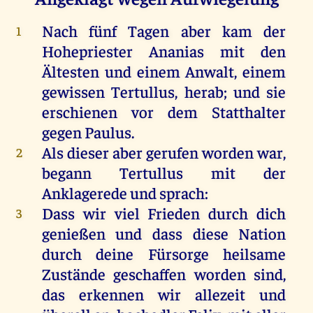
Nach
fünf
Tagen
aber
kam
der
1
Hohepriester
Ananias
mit
den
Ältesten
und
einem
Anwalt,
einem
gewissen
Tertullus
,
herab
;
und
sie
erschienen
vor
dem
Statthalter
gegen
Paulus
.
Als
dieser
aber
gerufen
worden
war
,
2
begann
Tertullus
mit
der
Anklagerede
und
sprach
:
Dass
wir
viel
Frieden
durch
dich
3
genießen
und
dass
diese
Nation
durch
deine
Fürsorge
heilsame
Zustände
geschaffen
worden
sind
,
das
erkennen
wir
allezeit
und