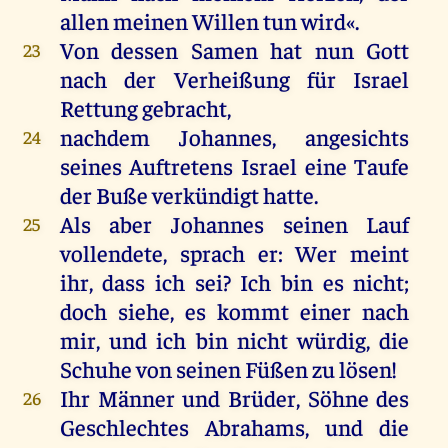
allen
meinen
Willen
tun
wird
«.
Von
dessen
Samen
hat
nun
Gott
23
nach
der
Verheißung
für
Israel
Rettung
gebracht
,
nachdem
Johannes
,
angesichts
24
seines
Auftretens
Israel
eine
Taufe
der
Buße
verkündigt
hatte
.
Als
aber
Johannes
seinen
Lauf
25
vollendete,
sprach
er
:
Wer
meint
ihr
, dass
ich
sei
?
Ich
bin
es
nicht
;
doch
siehe
,
es
kommt
einer
nach
mir
,
und
ich
bin
nicht
würdig
,
die
Schuhe
von
seinen
Füßen
zu
lösen
!
Ihr
Männer
und
Brüder
,
Söhne
des
26
Geschlechtes
Abrahams
,
und
die