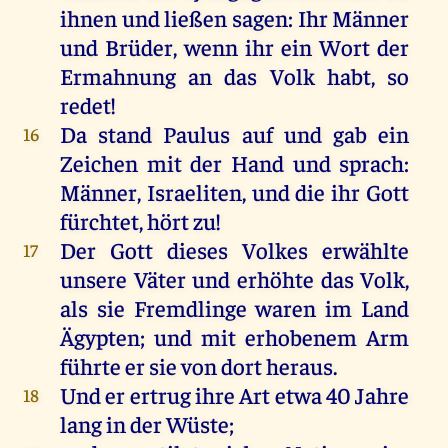
ihnen
und
ließen
sagen
:
Ihr
Männer
und
Brüder
,
wenn
ihr
ein
Wort
der
Ermahnung
an
das
Volk
habt
,
so
redet
!
Da
stand
Paulus
auf
und
gab
ein
16
Zeichen
mit
der
Hand
und
sprach
:
Männer
, Israeliten,
und
die
ihr
Gott
fürchtet
,
hört
zu
!
Der
Gott
dieses
Volkes
erwählte
17
unsere
Väter
und
erhöhte
das
Volk
,
als
sie
Fremdlinge
waren
im
Land
Ägypten
;
und
mit
erhobenem
Arm
führte
er
sie
von
dort
heraus
.
Und
er
ertrug
ihre
Art
etwa
40
Jahre
18
lang
in
der
Wüste
;