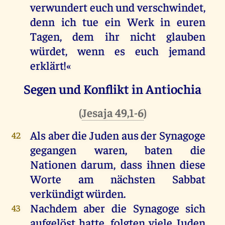
verwundert
euch
und
verschwindet
,
denn
ich
tue
ein
Werk
in
euren
Tagen
,
dem
ihr
nicht
glauben
würdet
,
wenn
es
euch
jemand
erklärt!«
Segen und Konflikt in Antiochia
(
Jesaja 49,1-6
)
Als
aber
die
Juden
aus
der
Synagoge
42
gegangen
waren
,
baten
die
Nationen
darum
, dass
ihnen
diese
Worte
am
nächsten
Sabbat
verkündigt
würden
.
Nachdem
aber
die
Synagoge
sich
43
aufgelöst
hatte
,
folgten
viele
Juden