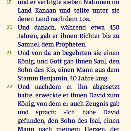
und
er
vertilgte
sieben
Nationen
im
19
Land
Kanaan
und
teilte
unter
sie
deren
Land
nach
dem
Los
.
Und
danach
, während
etwa
450
20
Jahren
,
gab
er
ihnen
Richter
bis
zu
Samuel
,
dem
Propheten
.
Und
von
da
an
begehrten
sie
einen
21
König
,
und
Gott
gab
ihnen
Saul
,
den
Sohn
des
Kis
,
einen
Mann
aus
dem
Stamm
Benjamin
, 40
Jahre
lang
.
Und
nachdem
er
ihn
abgesetzt
22
hatte
, erweckte
er
ihnen
David
zum
König
,
von
dem
er
auch
Zeugnis
gab
und
sprach
: »
Ich
habe
David
gefunden
,
den
Sohn
des
Isai,
einen
Mann
nach
meinem
Herzen
,
der