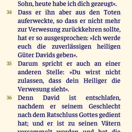
Sohn
,
heute
habe
ich
dich
gezeugt
«.
Dass
er
ihn
aber
aus
den
Toten
34
auferweckte
,
so
dass
er
nicht
mehr
zur
Verwesung
zurückkehren
sollte
,
hat
er
so
ausgesprochen: »
Ich
werde
euch
die
zuverlässigen
heiligen
Güter
Davids
geben
«.
Darum
spricht
er
auch
an
einer
35
anderen
Stelle
: »
Du
wirst
nicht
zulassen, dass
dein
Heiliger
die
Verwesung
sieht
«.
Denn
David
ist
entschlafen
,
36
nachdem
er
seinem
Geschlecht
nach
dem
Ratschluss
Gottes
gedient
hat
;
und
er
ist
zu
seinen
Vätern
versammelt
worden
und
hat
die