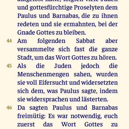
und
gottesfürchtige
Proselyten
dem
Paulus
und
Barnabas
,
die
zu
ihnen
redeten
und
sie
ermahnten
,
bei
der
Gnade
Gottes
zu
bleiben
.
Am
folgenden
Sabbat
aber
44
versammelte
sich
fast
die
ganze
Stadt
,
um
das
Wort
Gottes
zu
hören
.
Als
die
Juden
jedoch
die
45
Menschenmengen
sahen
,
wurden
sie
voll
Eifersucht
und
widersetzten
sich
dem
,
was
Paulus
sagte
,
indem
sie
widersprachen
und
lästerten
.
Da
sagten
Paulus
und
Barnabas
46
freimütig:
Es
war
notwendig,
euch
zuerst
das
Wort
Gottes
zu