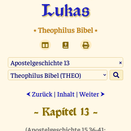
Lukas
⭑
Theophilus Bibel
⭑
×
Zurück
|
Inhalt
|
Weiter
⮜
⮞
- Kapitel 13 -
(
Apostelgeschichte 15,36-41
;