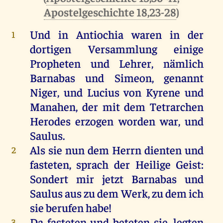
Apostelgeschichte 18,23-28
)
Und
in
Antiochia
waren
in
der
1
dortigen
Versammlung
einige
Propheten
und
Lehrer
,
nämlich
Barnabas
und
Simeon
,
genannt
Niger
,
und
Lucius
von
Kyrene
und
Manahen
,
der
mit
dem
Tetrarchen
Herodes
erzogen
worden
war
,
und
Saulus
.
Als
sie
nun
dem
Herrn
dienten
und
2
fasteten
,
sprach
der
Heilige
Geist
:
Sondert
mir
jetzt
Barnabas
und
Saulus
aus
zu
dem
Werk
,
zu
dem
ich
sie
berufen
habe
!
Da
fasteten
und
beteten
sie
,
legten
3