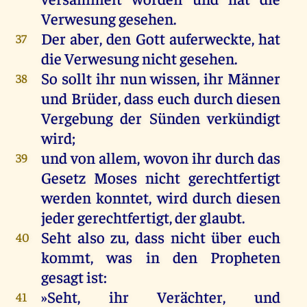
Verwesung
gesehen
.
Der
aber
,
den
Gott
auferweckte
,
hat
37
die
Verwesung
nicht
gesehen
.
So
sollt
ihr
nun
wissen
,
ihr
Männer
38
und
Brüder
, dass
euch
durch
diesen
Vergebung
der
Sünden
verkündigt
wird
;
und
von
allem
,
wovon
ihr
durch
das
39
Gesetz
Moses
nicht
gerechtfertigt
werden
konntet
,
wird
durch
diesen
jeder
gerechtfertigt
,
der
glaubt
.
Seht
also
zu
, dass
nicht
über
euch
40
kommt
,
was
in
den
Propheten
gesagt
ist
:
»
Seht
,
ihr
Verächter
,
und
41