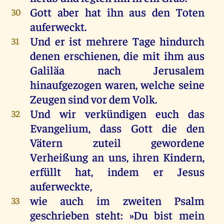
Gott
aber
hat
ihn
aus
den
Toten
30
auferweckt
.
Und
er
ist
mehrere
Tage
hindurch
31
denen
erschienen
,
die
mit
ihm
aus
Galiläa
nach
Jerusalem
hinaufgezogen
waren
,
welche
seine
Zeugen
sind
vor
dem
Volk
.
Und
wir
verkündigen
euch
das
32
Evangelium
, dass
Gott
die
den
Vätern
zuteil gewordene
Verheißung
an
uns
,
ihren
Kindern
,
erfüllt
hat
,
indem
er
Jesus
auferweckte
,
wie
auch
im
zweiten
Psalm
33
geschrieben
steht
: »
Du
bist
mein