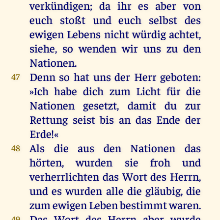
verkündigen
;
da
ihr
es
aber
von
euch
stoßt
und
euch
selbst
des
ewigen
Lebens
nicht
würdig
achtet
,
siehe
,
so
wenden
wir
uns
zu
den
Nationen.
Denn
so
hat
uns
der
Herr
geboten
:
47
»
Ich
habe
dich
zum
Licht
für
die
Nationen
gesetzt
,
damit
du
zur
Rettung
seist
bis
an
das
Ende
der
Erde
!«
Als
die
aus
den
Nationen
das
48
hörten
,
wurden
sie
froh
und
verherrlichten
das
Wort
des
Herrn
,
und
es
wurden
alle
die
gläubig
,
die
zum
ewigen
Leben
bestimmt
waren
.
Das
Wort
des
Herrn
aber
wurde
49