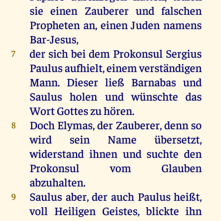
sie
einen
Zauberer
und
falschen
Propheten
an
,
einen
Juden
namens
Bar-Jesus,
der
sich
bei
dem
Prokonsul
Sergius
7
Paulus
aufhielt,
einem
verständigen
Mann
.
Dieser
ließ
Barnabas
und
Saulus
holen
und
wünschte
das
Wort
Gottes
zu
hören
.
Doch
Elymas
,
der
Zauberer
,
denn
so
8
wird
sein
Name
übersetzt,
widerstand
ihnen
und
suchte
den
Prokonsul
vom
Glauben
abzuhalten.
Saulus
aber
,
der
auch
Paulus
heißt
,
9
voll
Heiligen
Geistes
, blickte
ihn