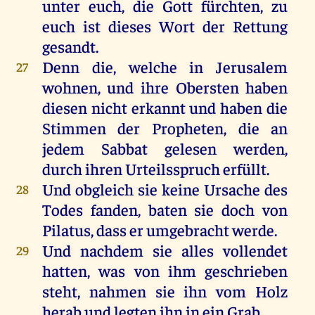
unter
euch
,
die
Gott
fürchten
,
zu
euch
ist
dieses
Wort
der
Rettung
gesandt
.
Denn
die
,
welche
in
Jerusalem
27
wohnen
,
und
ihre
Obersten
haben
diesen
nicht
erkannt
und
haben
die
Stimmen
der
Propheten
,
die
an
jedem
Sabbat
gelesen
werden
,
durch
ihren
Urteilsspruch
erfüllt
.
Und
obgleich
sie
keine
Ursache
des
28
Todes
fanden
,
baten
sie
doch
von
Pilatus
, dass
er
umgebracht
werde
.
Und
nachdem
sie
alles
vollendet
29
hatten
,
was
von
ihm
geschrieben
steht
,
nahmen
sie
ihn
vom
Holz
herab
und
legten
ihn
in
ein
Grab
.