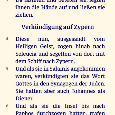
ihnen
die
Hände
auf
und
ließen
sie
ziehen
.
Verkündigung auf Zypern
Diese
nun
,
ausgesandt
vom
4
Heiligen
Geist
,
zogen
hinab
nach
Seleucia
und
segelten
von
dort
mit
dem
Schiff
nach
Zypern
.
Und
als
sie
in
Salamis
angekommen
5
waren
,
verkündigten
sie
das
Wort
Gottes
in
den
Synagogen
der
Juden
.
Sie
hatten
aber
auch
Johannes
als
Diener
.
Und
als
sie
die
Insel
bis
nach
6
Paphos
durchzogen
hatten
, trafen