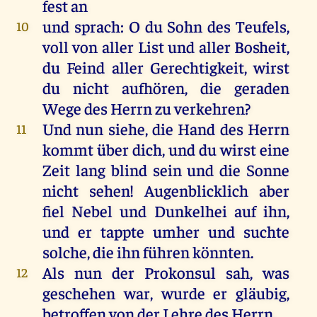
fest
an
und
sprach
:
O
du
Sohn
des
Teufels
,
10
voll
von
aller
List
und
aller
Bosheit
,
du
Feind
aller
Gerechtigkeit
,
wirst
du
nicht
aufhören
,
die
geraden
Wege
des
Herrn
zu
verkehren
?
Und
nun
siehe
,
die
Hand
des
Herrn
11
kommt
über
dich
,
und
du
wirst
eine
Zeit
lang
blind
sein
und
die
Sonne
nicht
sehen
! Augenblicklich
aber
fiel
Nebel
und
Dunkelhei
auf
ihn
,
und
er
tappte
umher
und
suchte
solche
,
die
ihn
führen
könnten
.
Als
nun
der
Prokonsul
sah
,
was
12
geschehen
war
,
wurde
er
gläubig
,
betroffen
von
der
Lehre
des
Herrn
.