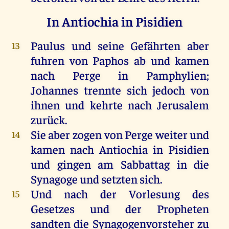
In Antiochia in Pisidien
Paulus
und
seine
Gefährten
aber
13
fuhren
von
Paphos
ab
und
kamen
nach
Perge
in
Pamphylien
;
Johannes
trennte
sich
jedoch
von
ihnen
und
kehrte
nach
Jerusalem
zurück
.
Sie
aber
zogen
von
Perge
weiter
und
14
kamen
nach
Antiochia
in
Pisidien
und
gingen
am
Sabbattag
in
die
Synagoge
und
setzten
sich
.
Und
nach
der
Vorlesung
des
15
Gesetzes
und
der
Propheten
sandten
die
Synagogenvorsteher
zu