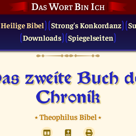
Das Wort Bin Ich
 Heilige Bibel
Strong's Konkordanz
S
Downloads
Spiegelseiten
as zweite Buch d
Chronik
⭑
Theophilus Bibel
⭑