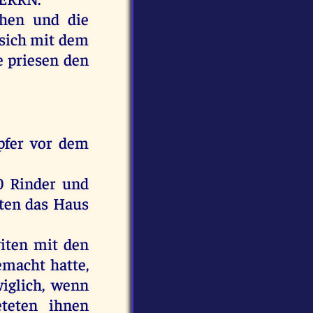
hen
und
die
sich
mit
dem
e
priesen
den
pfer
vor
dem
0
Rinder
und
ten
das
Haus
iten
mit
den
emacht
hatte
,
iglich
,
wenn
teten
ihnen