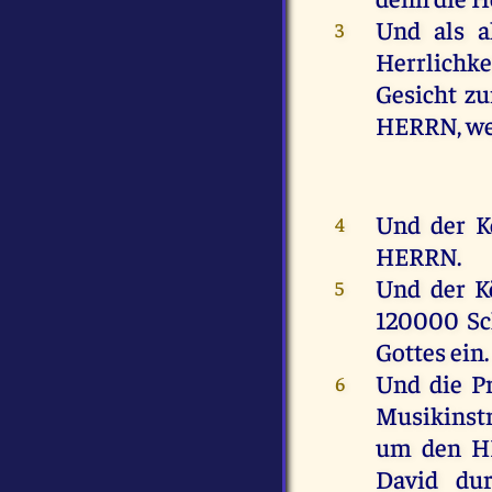
Und
als
a
3
Herrlichke
Gesicht
zu
HERRN
,
we
Und
der
K
4
HERRN
.
Und
der
K
5
120000
Sc
Gottes
ein
.
Und
die
P
6
Musikins
um
den
H
David
du