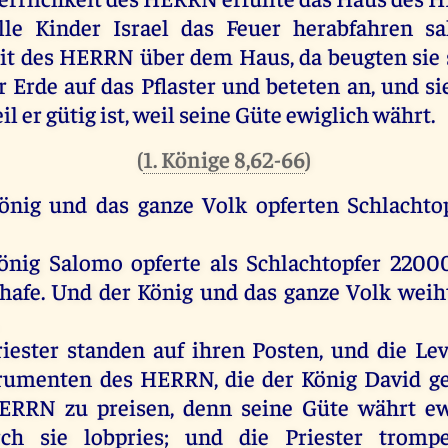
lle
Kinder
Israel
das
Feuer
herabfahren
sa
it
des
HERRN
über
dem
Haus
,
da
beugten
sie
r
Erde
auf
das
Pflaster
und
beteten
an
,
und
si
il
er
gütig
ist
,
weil
seine
Güte
ewiglich
währt
.
(
1. Könige 8,62-66
)
önig
und
das
ganze
Volk
opferten
Schlachto
önig
Salomo
opferte
als
Schlachtopfer
2200
hafe
.
Und
der
König
und
das
ganze
Volk
weih
riester
standen
auf
ihren
Posten,
und
die
Lev
trumenten
des
HERRN
,
die
der
König
David
g
ERRN
zu
preisen
,
denn
seine
Güte
währt
ew
rch
sie
lobpries;
und
die
Priester
trompe