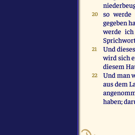
niederbeu
so
werde
20
gegeben
h
werde
ich
Sprichwor
Und
diese
21
wird
sich
e
diesem
Ha
Und
man
w
22
aus
dem
L
angenom
haben
;
da