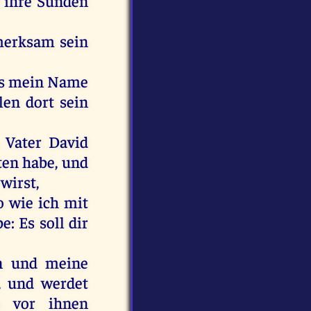
d
ihre
Sünden
merksam
sein
ss
mein
Name
len
dort
sein
Vater
David
ten
habe
,
und
n
wirst
,
o
wie
ich
mit
be
:
Es
soll
dir
n
und
meine
,
und
werdet
vor
ihnen