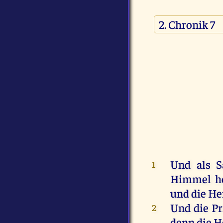
Und
als
S
1
Himmel
h
und
die
He
Und
die
Pr
2
denn
die
H