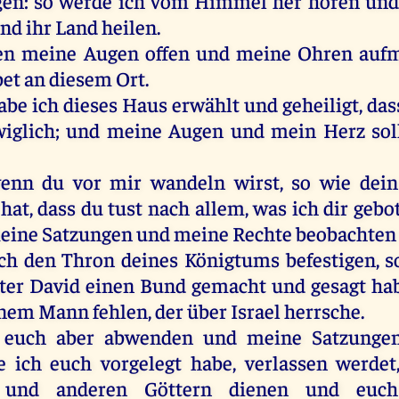
en
:
so
werde
ich
vom
Himmel
her
hören
un
und
ihr
Land
heilen
.
en
meine
Augen
offen
und
meine
Ohren
auf
bet
an
diesem
Ort
.
abe
ich
dieses
Haus
erwählt
und
geheiligt
, da
iglich
;
und
meine
Augen
und
mein
Herz
sol
enn
du
vor
mir
wandeln
wirst
,
so
wie
dein
hat
, dass
du
tust
nach
allem
,
was
ich
dir
gebo
eine
Satzungen
und
meine
Rechte
beobachte
ch
den
Thron
deines
Königtums
befestigen
,
s
ter
David
einen
Bund
gemacht
und
gesagt
ha
inem
Mann
fehlen
,
der
über
Israel
herrsche
.
euch
aber
abwenden
und
meine
Satzunge
e
ich
euch
vorgelegt
habe
,
verlassen
werdet
und
anderen
Göttern
dienen
und
euch