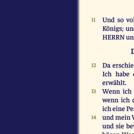
Und
so
vo
11
Königs
;
un
HERRN
un
Da
erschi
12
Ich
habe
erwählt
.
Wenn
ich
13
wenn
ich
ich
eine
Pe
und
mein
14
und
sie
be