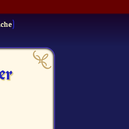
uche
er