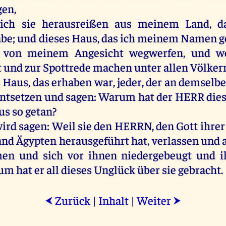
gen,
ich
sie
herausreißen
aus
meinem
Land
,
d
abe
;
und
dieses
Haus
,
das
ich
meinem
Namen
g
von
meinem
Angesicht
wegwerfen
,
und
w
t
und
zur
Spottrede
machen
unter
allen
Völker
s
Haus
,
das
erhaben
war
,
jeder
,
der
an
demselb
ntsetzen
und
sagen
:
Warum
hat
der
HERR
die
us
so
getan
?
ird
sagen
:
Weil
sie
den
HERRN
,
den
Gott
ihrer
and
Ägypten
herausgeführt
hat
,
verlassen
und
men
und
sich
vor
ihnen
niedergebeugt
und
i
rum
hat
er
all
dieses
Unglück
über
sie
gebracht
.
Zurück
|
Inhalt
|
Weiter
⮜
⮞