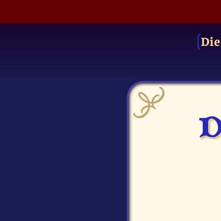
Die
D