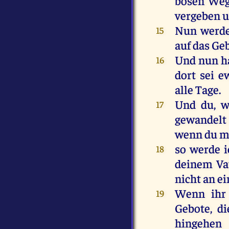
bösen
Weg
vergeben
Nun
werd
15
auf
das
Ge
Und
nun
h
16
dort
sei
ew
alle
Tage
.
Und
du
,
w
17
gewandelt
wenn
du
m
so
werde
i
18
deinem
Va
nicht
an
e
Wenn
ihr
19
Gebote
,
di
hingehen