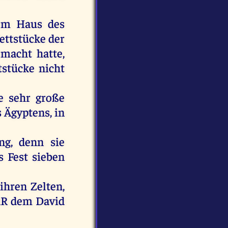
em
Haus
des
ettstücke
der
emacht
hatte
,
tstücke
nicht
e
sehr
große
s
Ägyptens
,
in
ng,
denn
sie
s
Fest
sieben
ihren
Zelten
,
RR
dem
David