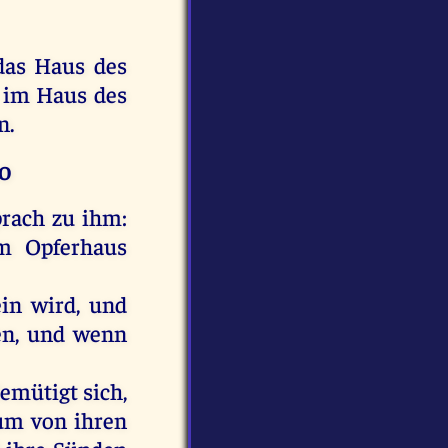
das
Haus
des
,
im
Haus
des
n
.
o
prach
zu
ihm
:
m
Opferhaus
ein
wird
,
und
en,
und
wenn
emütigt
sich
,
um
von
ihren