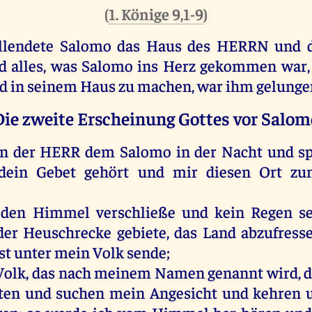
(
1. Könige 9,1-9
)
llendete
Salomo
das
Haus
des
HERRN
und
d
alles
,
was
Salomo
ins
Herz
gekommen
war
d
in
seinem
Haus
zu
machen
,
war
ihm
gelunge
Die zweite Erscheinung Gottes vor Salom
en
der
HERR
dem
Salomo
in
der
Nacht
und
s
dein
Gebet
gehört
und
mir
diesen
Ort
zu
den
Himmel
verschließe
und
kein
Regen
s
der
Heuschrecke
gebiete
,
das
Land
abzufress
st
unter
mein
Volk
sende
;
Volk
,
das
nach
meinem
Namen
genannt
wird
,
d
ten
und
suchen
mein
Angesicht
und
kehren