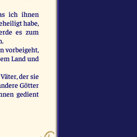
as
ich
ihnen
eheiligt
habe
,
erde
es
zum
n
.
en
vorbeigeht,
sem
Land
und
Väter
,
der
sie
andere
Götter
hnen
gedient