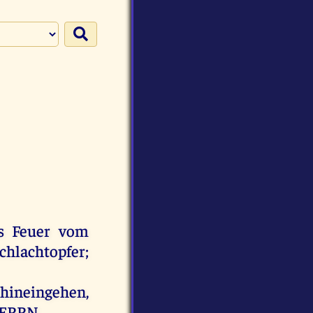
s
Feuer
vom
chlachtopfer
;
hineingehen
,
ERRN
.