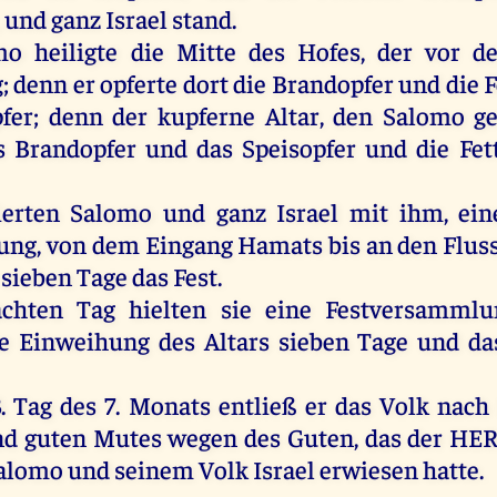
,
und
ganz
Israel
stand
.
mo
heiligte
die
Mitte
des
Hofes
,
der
vor
d
g
;
denn
er
opferte
dort
die
Brandopfer
und
die
F
pfer;
denn
der
kupferne
Altar
,
den
Salomo
g
s
Brandopfer
und
das
Speisopfer
und
die
Fet
ierten
Salomo
und
ganz
Israel
mit
ihm
,
ein
ung
,
von
dem
Eingang
Hamats
bis
an
den
Flus
sieben
Tage
das
Fest
.
achten
Tag
hielten
sie
eine
Festversammlu
e
Einweihung
des
Altars
sieben
Tage
und
da
.
Tag
des
7.
Monats
entließ
er
das
Volk
nach
nd
guten
Mutes
wegen
des
Guten
,
das
der
HE
alomo
und
seinem
Volk
Israel
erwiesen
hatte
.