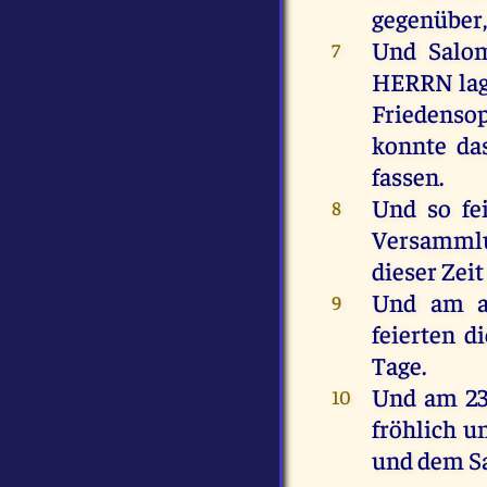
gegenüber
Und
Salo
7
HERRN
la
Friedenso
konnte
da
fassen
.
Und
so
fe
8
Versamml
dieser
Zeit
Und
am
9
feierten
di
Tage
.
Und
am
23
10
fröhlich
u
und
dem
S