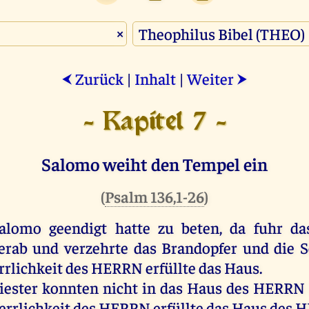
×
Zurück
|
Inhalt
|
Weiter
⮜
⮞
- Kapitel 7 -
Salomo weiht den Tempel ein
(
Psalm 136,1-26
)
alomo
geendigt
hatte
zu
beten
,
da
fuhr
da
erab
und
verzehrte
das
Brandopfer
und
die
S
rrlichkeit
des
HERRN
erfüllte
das
Haus
.
iester
konnten
nicht
in
das
Haus
des
HERRN
errlichkeit
des
HERRN
erfüllte
das
Haus
des
H