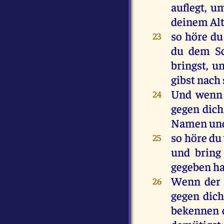
auflegt
,
u
deinem
Al
so
höre
du
23
du
dem
Sc
bringst
,
u
gibst
nach
Und
wenn
24
gegen
dich
Namen
un
so
höre
du
25
und
brin
gegeben
ha
Wenn
der
26
gegen
dic
bekennen