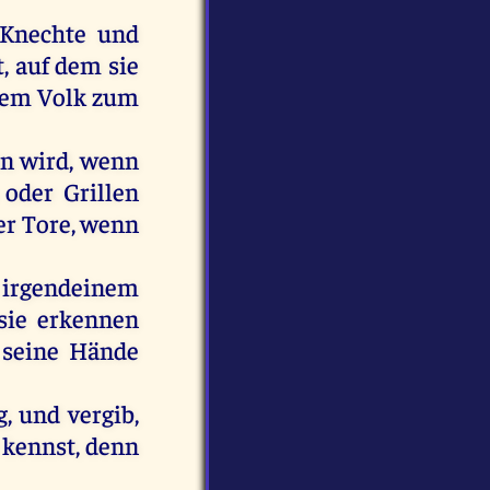
Knechte
und
t,
auf
dem
sie
nem
Volk
zum
in
wird
,
wenn
oder
Grillen
er
Tore
,
wenn
irgendeinem
sie
erkennen
seine
Hände
g
,
und
vergib
,
kennst
,
denn