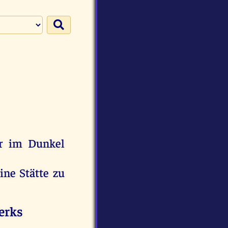
r
im
Dunkel
ine
Stätte
zu
erks