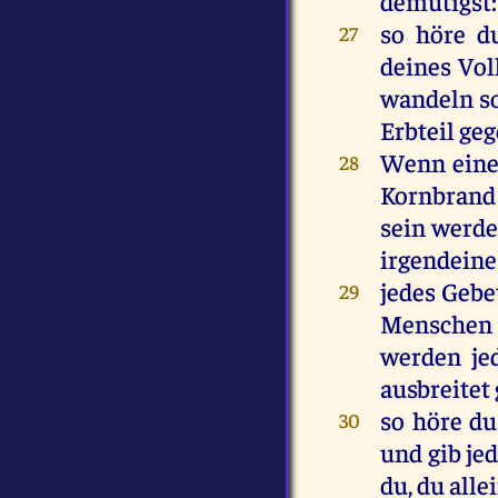
demütigst
:
so
höre
d
27
deines
Vol
wandeln
s
Erbteil
geg
Wenn
ein
28
Kornbran
sein
werd
irgendein
jedes
Gebe
29
Menschen
werden
je
ausbreitet
so
höre
du
30
und
gib
je
du
,
du
alle