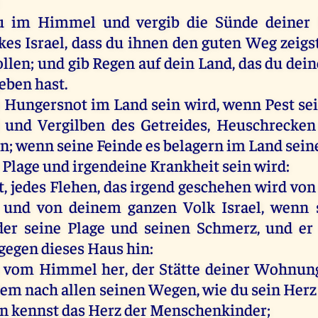
u
im
Himmel
und
vergib
die
Sünde
deiner
kes
Israel
, dass
du
ihnen
den
guten
Weg
zeigs
ollen
;
und
gib
Regen
auf
dein
Land
,
das
du
dei
eben
hast
.
e
Hungersnot
im
Land
sein
wird
,
wenn
Pest
se
d
und
Vergilben
des
Getreides
,
Heuschrecken
en
;
wenn
seine
Feinde
es
belagern
im
Land
sein
e
Plage
und
irgendeine
Krankheit
sein
wird
:
t
,
jedes
Flehen
,
das
irgend
geschehen
wird
von
und
von
deinem
ganzen
Volk
Israel
,
wenn
der
seine
Plage
und
seinen
Schmerz
,
und
er
gegen
dieses
Haus
hin
:
vom
Himmel
her
,
der
Stätte
deiner
Wohnun
dem
nach
allen
seinen
Wegen
,
wie
du
sein
Herz
in
kennst
das
Herz
der
Menschenkinder
;