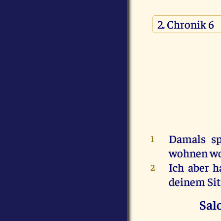
Damals
s
1
wohnen
wo
Ich
aber
h
2
deinem
Si
Sal