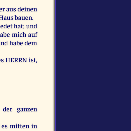
er
aus
deinen
Haus
bauen
.
redet
hat
;
und
abe
mich
auf
und
habe
dem
es
HERRN
ist
,
der
ganzen
es
mitten
in