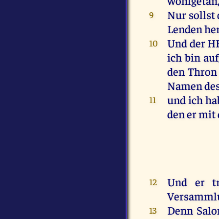
wohlgetan,
Nur
sollst
9
Lenden
he
Und
der
H
10
ich
bin
auf
den
Thron
Namen
de
und
ich
ha
11
den
er
mit
Und
er
t
12
Versamml
Denn
Sal
13