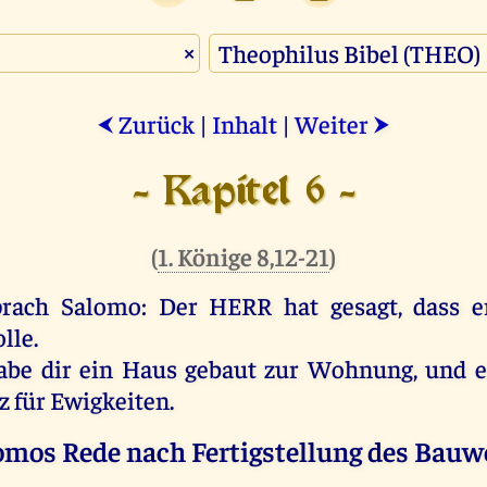
×
Zurück
|
Inhalt
|
Weiter
⮜
⮞
- Kapitel 6 -
(
1. Könige 8,12-21
)
prach
Salomo
:
Der
HERR
hat
gesagt
, dass
e
lle
.
abe
dir
ein
Haus
gebaut
zur
Wohnung
,
und
e
tz
für
Ewigkeiten.
omos Rede nach Fertigstellung des Bauw