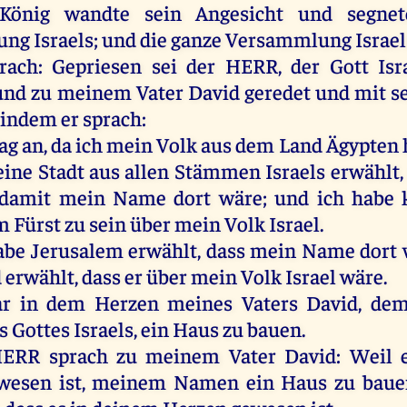
König
wandte
sein
Angesicht
und
segnet
ung
Israels
;
und
die
ganze
Versammlung
Israel
rach
:
Gepriesen
sei
der
HERR
,
der
Gott
Isr
und
zu
meinem
Vater
David
geredet
und
mit
s
,
indem
er
sprach
:
ag
an
,
da
ich
mein
Volk
aus
dem
Land
Ägypten
eine
Stadt
aus
allen
Stämmen
Israels
erwählt
damit
mein
Name
dort
wäre
;
und
ich
habe
m
Fürst
zu
sein
über
mein
Volk
Israel
.
abe
Jerusalem
erwählt
, dass
mein
Name
dort
d
erwählt
, dass
er
über
mein
Volk
Israel
wäre
.
ar
in
dem
Herzen
meines
Vaters
David
,
de
s
Gottes
Israels
,
ein
Haus
zu
bauen
.
HERR
sprach
zu
meinem
Vater
David
:
Weil
wesen
ist
,
meinem
Namen
ein
Haus
zu
baue