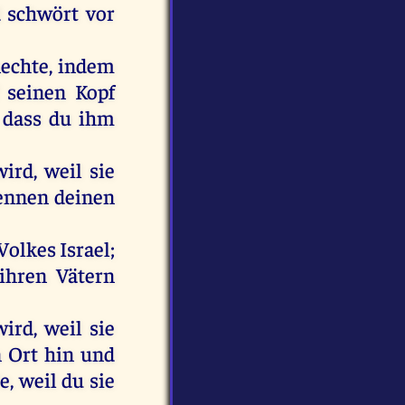
d
schwört
vor
echte
,
indem
seinen
Kopf
, dass
du
ihm
wird
,
weil
sie
ennen
deinen
Volkes
Israel
;
ihren
Vätern
wird
,
weil
sie
n
Ort
hin
und
e
,
weil
du
sie