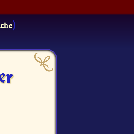
uche
er