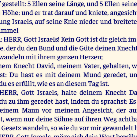
f
gestellt
: 5
Ellen
seine
Länge
,
und
5
Ellen
sein
e
Höhe
;
und
er
trat
darauf
und
kniete,
angesich
ung
Israels
,
auf
seine
Knie
nieder
und
breitete
immel
h
:
HERR
,
Gott
Israels
!
Kein
Gott
ist
dir
gleich
im
de
,
der
du
den
Bund
und
die
Güte
deinen
Knech
wandeln
mit
ihrem
ganzen
Herzen
;
inem
Knecht
David
,
meinem
Vater
,
gehalten
,
w
st
:
Du
hast
es
mit
deinem
Mund
geredet
,
u
du
es
erfüllt
,
wie
es
an
diesem
Tag
ist
.
HERR
,
Gott
Israels
,
halte
deinem
Knecht
Da
du
zu
ihm
geredet
hast
,
indem
du
sprachst
:
Es
einem
Mann
vor
meinem
Angesicht
,
der
au
zt
,
wenn
nur
deine
Söhne
auf
ihren
Weg
achtha
m
Gesetz
wandeln
,
so
wie
du
vor
mir
gewandelt
HERR
,
Gott
Israels
,
möge
sich
dein
Wort
bewäh