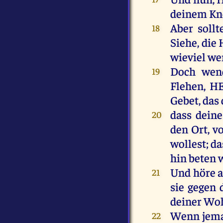
deinem
Kn
Aber
sollt
18
Siehe
,
die
wieviel
we
Doch
wen
19
Flehen
,
H
Gebet
,
das
dass
deine
20
den
Ort
,
v
wollest
; d
hin
beten
Und
höre
a
21
sie
gegen
deiner
Wo
Wenn
jem
22