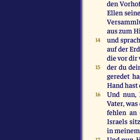
den
Vorho
Ellen
sein
Versamml
aus
zum
H
und
sprac
14
auf
der
Er
die
vor
dir
der
du
de
15
geredet
ha
Hand
hast
Und
nun
,
16
Vater
,
was
fehlen
an
Israels
sit
in
meine
Und
nun
,
17