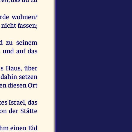
rde
wohnen
?
h
nicht
fassen
;
d
zu
seinem
n
und
auf
das
es
Haus
,
über
dahin
setzen
en
diesen
Ort
kes
Israel
,
das
on
der
Stätte
ihm
einen
Eid