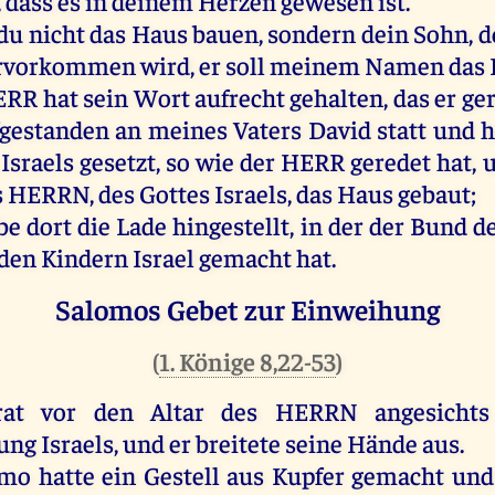
 dass
es
in
deinem
Herzen
gewesen
ist
.
du
nicht
das
Haus
bauen
,
sondern
dein
Sohn
,
d
rvorkommen
wird
,
er
soll
meinem
Namen
das
ERR
hat
sein
Wort
aufrecht
gehalten
,
das
er
ge
gestanden
an
meines
Vaters
David
statt
und
h
Israels
gesetzt
,
so
wie
der
HERR
geredet
hat
,
s
HERRN
,
des
Gottes
Israels
,
das
Haus
gebaut
;
be
dort
die
Lade
hingestellt,
in
der
der
Bund
d
den
Kindern
Israel
gemacht
hat
.
Salomos Gebet zur Einweihung
(
1. Könige 8,22-53
)
rat
vor
den
Altar
des
HERRN
angesichts
ung
Israels
,
und
er
breitete
seine
Hände
aus
.
omo
hatte
ein
Gestell
aus
Kupfer
gemacht
und