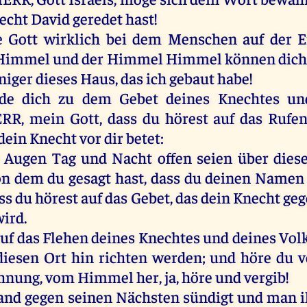
echt
David
geredet
hast
!
e
Gott
wirklich
bei
dem
Menschen
auf
der
E
Himmel
und
der
Himmel
Himmel
können
dic
niger
dieses
Haus
,
das
ich
gebaut
habe
!
de
dich
zu
dem
Gebet
deines
Knechtes
un
ERR
,
mein
Gott
, dass
du
hörest
auf
das
Rufe
dein
Knecht
vor
dir
betet
:
Augen
Tag
und
Nacht
offen
seien
über
dies
on
dem
du
gesagt
hast
, dass
du
deinen
Namen
ass
du
hörest
auf
das
Gebet
,
das
dein
Knecht
geg
wird
.
uf
das
Flehen
deines
Knechtes
und
deines
Vol
diesen
Ort
hin
richten
werden
;
und
höre
du
v
hnung
,
vom
Himmel
her
,
ja
,
höre
und
vergib
!
and
gegen
seinen
Nächsten
sündigt
und
man