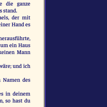
e
die
ganze
s
stand
.
aels
,
der
mit
einer
Hand
es
herausführte,
,
um
ein
Haus
keinen
Mann
wäre
;
und
ich
m
Namen
des
es
in
deinem
n
,
so
hast
du