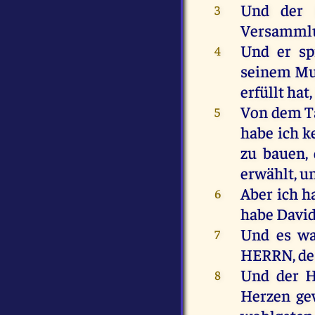
Und
der
3
Versamml
Und
er
sp
4
seinem
M
erfüllt
hat
Von
dem
T
5
habe
ich
k
zu
bauen
,
erwählt
,
u
Aber
ich
h
6
habe
Davi
Und
es
w
7
HERRN
,
de
Und
der
8
Herzen
ge