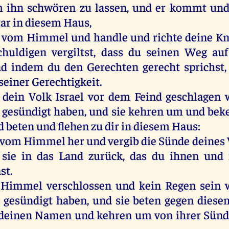
m
ihn
schwören
zu
lassen
,
und
er
kommt
un
tar
in
diesem
Haus
,
vom
Himmel
und
handle
und
richte
deine
Kn
huldigen
vergiltst
, dass
du
seinen
Weg
auf
nd
indem
du
den
Gerechten
gerecht
sprichst
seiner
Gerechtigkeit
.
dein
Volk
Israel
vor
dem
Feind
geschlagen
gesündigt
haben
,
und
sie
kehren
um
und
bek
d
beten
und
flehen
zu
dir
in
diesem
Haus
:
vom
Himmel
her
und
vergib
die
Sünde
deines
g
sie
in
das
Land
zurück
,
das
du
ihnen
und
st
.
Himmel
verschlossen
und
kein
Regen
sein
h
gesündigt
haben
,
und
sie
beten
gegen
diese
deinen
Namen
und
kehren
um
von
ihrer
Sünd