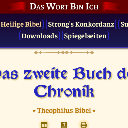
Das Wort Bin Ich
 Heilige Bibel
Strong's Konkordanz
S
Downloads
Spiegelseiten
as zweite Buch d
Chronik
⭑
Theophilus Bibel
⭑