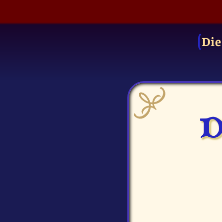
Die
D