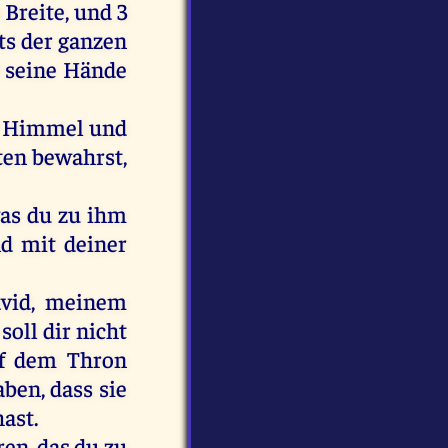
e
Breite
,
und
3
ts
der
ganzen
seine
Hände
Himmel
und
ten
bewahrst,
as
du
zu
ihm
nd
mit
deiner
vid
,
meinem
soll
dir
nicht
f
dem
Thron
ben, dass
sie
hast
.
ren
,
das
du
zu