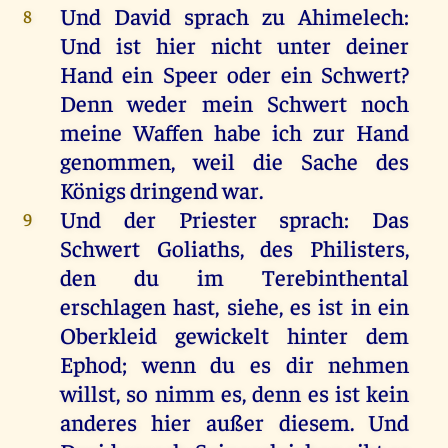
Und
David
sprach
zu
Ahimelech
:
8
Und
ist
hier
nicht
unter
deiner
Hand
ein
Speer
oder
ein
Schwert
?
Denn
weder
mein
Schwert
noch
meine
Waffen
habe
ich
zur
Hand
genommen
,
weil
die
Sache
des
Königs
dringend
war
.
Und
der
Priester
sprach
:
Das
9
Schwert
Goliaths
,
des
Philisters
,
den
du
im
Terebinthental
erschlagen
hast
,
siehe
,
es
ist
in
ein
Oberkleid
gewickelt
hinter
dem
Ephod;
wenn
du
es
dir
nehmen
willst
,
so
nimm
es
,
denn
es
ist
kein
anderes
hier
außer
diesem
.
Und