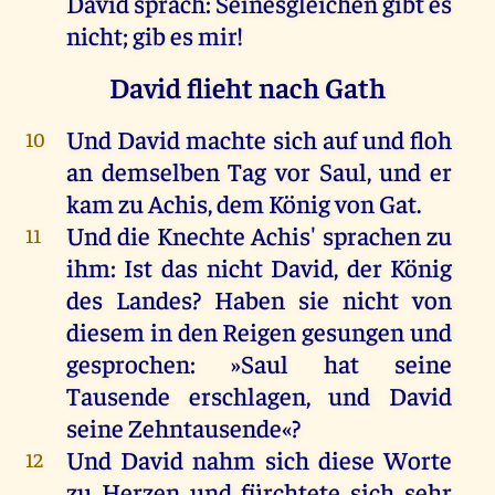
David
sprach
:
Seinesgleichen
gibt
es
nicht
;
gib
es
mir
!
David flieht nach Gath
Und
David
machte
sich
auf
und
floh
10
an
demselben
Tag
vor
Saul
,
und
er
kam
zu
Achis
,
dem
König
von
Gat.
Und
die
Knechte
Achis'
sprachen
zu
11
ihm
:
Ist
das
nicht
David
,
der
König
des
Landes
?
Haben
sie
nicht
von
diesem
in
den
Reigen
gesungen
und
gesprochen
: »
Saul
hat
seine
Tausende
erschlagen
,
und
David
seine
Zehntausende
«?
Und
David
nahm
sich
diese
Worte
12
zu
Herzen
und
fürchtete
sich
sehr