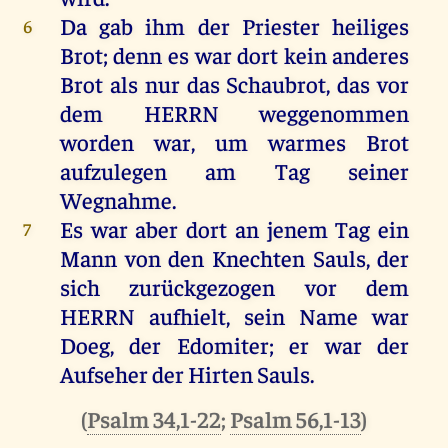
Da
gab
ihm
der
Priester
heiliges
6
Brot
;
denn
es
war
dort
kein
anderes
Brot
als
nur
das
Schaubrot
,
das
vor
dem
HERRN
weggenommen
worden
war
,
um
warmes
Brot
aufzulegen
am
Tag
seiner
Wegnahme.
Es
war
aber
dort
an
jenem
Tag
ein
7
Mann
von
den
Knechten
Sauls
,
der
sich
zurückgezogen
vor
dem
HERRN
aufhielt,
sein
Name
war
Doeg
,
der
Edomiter
;
er
war
der
Aufseher
der
Hirten
Sauls
.
(
Psalm 34,1-22
;
Psalm 56,1-13
)