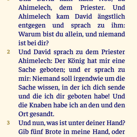
Ahimelech
,
dem
Priester
.
Und
Ahimelech
kam
David
ängstlich
entgegen
und
sprach
zu
ihm
:
Warum
bist
du
allein
,
und
niemand
ist
bei
dir
?
Und
David
sprach
zu
dem
Priester
2
Ahimelech
:
Der
König
hat
mir
eine
Sache
geboten
;
und
er
sprach
zu
mir
:
Niemand
soll
irgendwie
um
die
Sache
wissen
,
in
der
ich
dich
sende
und
die
ich
dir
geboten
habe
!
Und
die
Knaben
habe
ich
an
den
und
den
Ort
gesandt
.
Und
nun
,
was
ist
unter
deiner
Hand
?
3
Gib
fünf
Brote
in
meine
Hand
,
oder