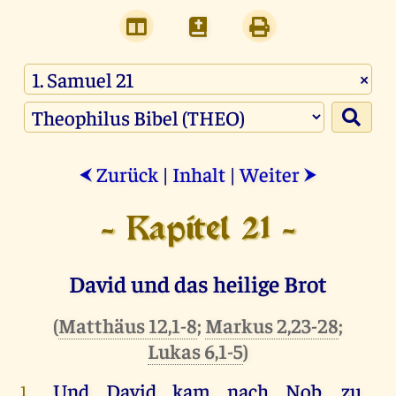
×
Zurück
|
Inhalt
|
Weiter
⮜
⮞
- Kapitel 21 -
David und das heilige Brot
(
Matthäus 12,1-8
;
Markus 2,23-28
;
Lukas 6,1-5
)
Und
David
kam
nach
Nob
,
zu
1