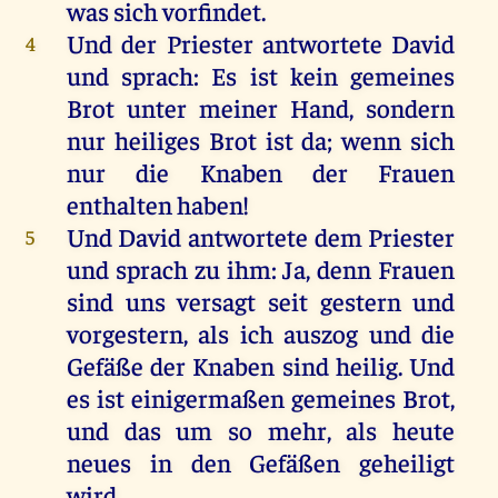
was
sich
vorfindet.
Und
der
Priester
antwortete
David
4
und
sprach
:
Es
ist
kein
gemeines
Brot
unter
meiner
Hand
,
sondern
nur
heiliges
Brot
ist
da
;
wenn
sich
nur
die
Knaben
der
Frauen
enthalten
haben
!
Und
David
antwortete
dem
Priester
5
und
sprach
zu
ihm
:
Ja
,
denn
Frauen
sind
uns
versagt
seit
gestern
und
vorgestern,
als
ich
auszog
und
die
Gefäße
der
Knaben
sind
heilig
.
Und
es
ist
einigermaßen
gemeines
Brot
,
und
das
um
so
mehr
,
als
heute
neues
in
den
Gefäßen
geheiligt
wird
.