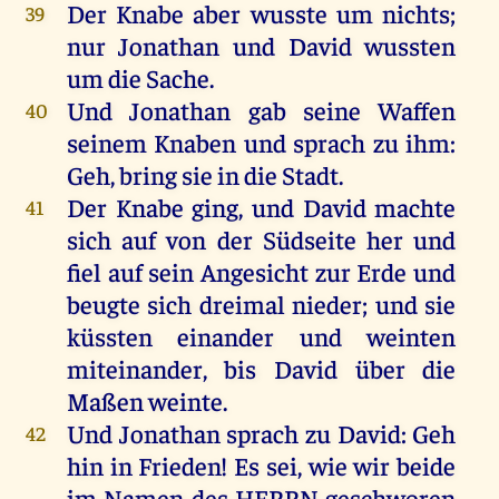
Der
Knabe
aber
wusste
um
nichts
;
39
nur
Jonathan
und
David
wussten
um
die
Sache
.
Und
Jonathan
gab
seine
Waffen
40
seinem
Knaben
und
sprach
zu
ihm
:
Geh
, bring
sie
in
die
Stadt
.
Der
Knabe
ging
,
und
David
machte
41
sich
auf
von
der
Südseite
her
und
fiel
auf
sein
Angesicht
zur
Erde
und
beugte
sich
dreimal
nieder
;
und
sie
küssten
einander
und
weinten
miteinander
,
bis
David
über
die
Maßen
weinte
.
Und
Jonathan
sprach
zu
David
:
Geh
42
hin
in
Frieden
!
Es
sei
,
wie
wir
beide
im
Namen
des
HERRN
geschworen