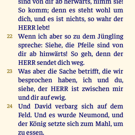
sind
von
dir
ab
herwärts,
nimm
sie
!
So
komm
;
denn
es
steht
wohl
um
dich
,
und
es
ist
nichts
,
so
wahr
der
HERR
lebt
!
Wenn
ich
aber
so
zu
dem
Jüngling
22
spreche
:
Siehe
,
die
Pfeile
sind
von
dir
ab
hinwärts!
So
geh
,
denn
der
HERR
sendet
dich
weg
.
Was
aber
die
Sache
betrifft,
die
wir
23
besprochen
haben
,
ich
und
du
,
siehe
,
der
HERR
ist
zwischen
mir
und
dir
auf
ewig
.
Und
David
verbarg
sich
auf
dem
24
Feld
.
Und
es
wurde
Neumond
,
und
der
König
setzte
sich
zum
Mahl
,
um
zu
essen
.