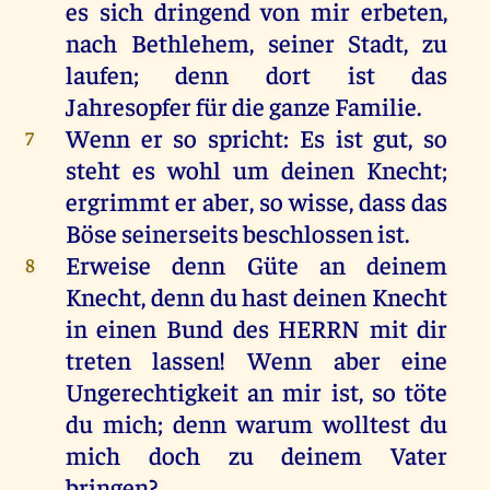
es
sich
dringend
von
mir
erbeten
,
nach
Bethlehem
,
seiner
Stadt
,
zu
laufen
;
denn
dort
ist
das
Jahresopfer
für
die
ganze
Familie.
Wenn
er
so
spricht
:
Es
ist
gut
,
so
7
steht
es
wohl
um
deinen
Knecht
;
ergrimmt
er
aber
,
so
wisse
, dass
das
Böse
seinerseits
beschlossen
ist
.
Erweise
denn
Güte
an
deinem
8
Knecht
,
denn
du
hast
deinen
Knecht
in
einen
Bund
des
HERRN
mit
dir
treten
lassen
!
Wenn
aber
eine
Ungerechtigkeit
an
mir
ist
,
so
töte
du
mich
;
denn
warum
wolltest
du
mich
doch
zu
deinem
Vater
bringen
?