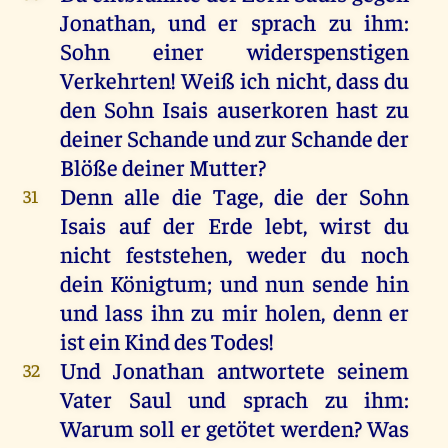
Jonathan
,
und
er
sprach
zu
ihm
:
Sohn
einer
widerspenstigen
Verkehrten
!
Weiß
ich
nicht
, dass
du
den
Sohn
Isais
auserkoren
hast
zu
deiner
Schande
und
zur
Schande
der
Blöße
deiner
Mutter
?
Denn
alle
die
Tage
,
die
der
Sohn
31
Isais
auf
der
Erde
lebt
,
wirst
du
nicht
feststehen,
weder
du
noch
dein
Königtum;
und
nun
sende
hin
und
lass
ihn
zu
mir
holen
,
denn
er
ist
ein
Kind
des
Todes
!
Und
Jonathan
antwortete
seinem
32
Vater
Saul
und
sprach
zu
ihm
:
Warum
soll
er
getötet
werden
?
Was