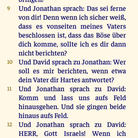
Und
Jonathan
sprach
:
Das
sei
ferne
9
von
dir
!
Denn
wenn
ich
sicher
weiß
,
dass
es
vonseiten
meines
Vaters
beschlossen
ist
, dass
das
Böse
über
dich
komme
,
sollte
ich
es
dir
dann
nicht
berichten?
Und
David
sprach
zu
Jonathan
:
Wer
10
soll
es
mir
berichten,
wenn
etwa
dein
Vater
dir
Hartes
antwortet
?
Und
Jonathan
sprach
zu
David
:
11
Komm
und
lass
uns
aufs
Feld
hinausgehen
.
Und
sie
gingen
beide
hinaus
aufs
Feld
.
Und
Jonathan
sprach
zu
David
:
12
HERR
,
Gott
Israels
!
Wenn
ich