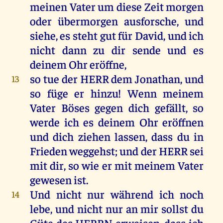
meinen
Vater
um
diese
Zeit
morgen
oder
übermorgen ausforsche,
und
siehe
,
es
steht
gut
für
David
,
und
ich
nicht
dann
zu
dir
sende
und
es
deinem
Ohr
eröffne,
so
tue
der
HERR
dem
Jonathan
,
und
13
so
füge
er
hinzu
!
Wenn
meinem
Vater
Böses
gegen
dich
gefällt
,
so
werde
ich
es
deinem
Ohr
eröffnen
und
dich
ziehen
lassen
, dass
du
in
Frieden
weggehst
;
und
der
HERR
sei
mit
dir
,
so
wie
er
mit
meinem
Vater
gewesen
ist
.
Und
nicht
nur
während
ich
noch
14
lebe
,
und
nicht
nur
an
mir
sollst
du
Güte
des
HERRN
erweisen, dass
ich