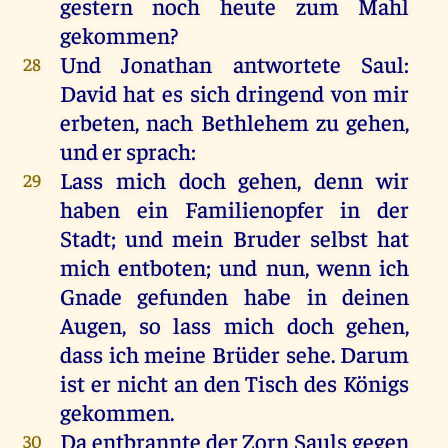
gestern
noch
heute
zum
Mahl
gekommen
?
Und
Jonathan
antwortete
Saul
:
28
David
hat
es
sich
dringend
von
mir
erbeten
,
nach
Bethlehem
zu
gehen
,
und
er
sprach
:
Lass
mich
doch
gehen
,
denn
wir
29
haben
ein
Familienopfer
in
der
Stadt
;
und
mein
Bruder
selbst
hat
mich
entboten
;
und
nun
,
wenn
ich
Gnade
gefunden
habe
in
deinen
Augen
,
so
lass
mich
doch
gehen
,
dass
ich
meine
Brüder
sehe
.
Darum
ist
er
nicht
an
den
Tisch
des
Königs
gekommen
.
Da
entbrannte
der
Zorn
Sauls
gegen
30