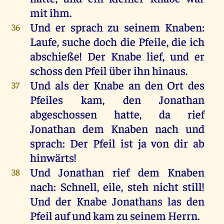
mit
ihm
.
Und
er
sprach
zu
seinem
Knaben
:
36
Laufe
,
suche
doch
die
Pfeile
,
die
ich
abschieße!
Der
Knabe
lief
,
und
er
schoss
den
Pfeil
über
ihn
hinaus
.
Und
als
der
Knabe
an
den
Ort
des
37
Pfeiles
kam
,
den
Jonathan
abgeschossen
hatte
,
da
rief
Jonathan
dem
Knaben
nach
und
sprach
:
Der
Pfeil
ist
ja
von
dir
ab
hinwärts!
Und
Jonathan
rief
dem
Knaben
38
nach
:
Schnell
,
eile
, steh
nicht
still
!
Und
der
Knabe
Jonathans
las
den
Pfeil
auf
und
kam
zu
seinem
Herrn
.