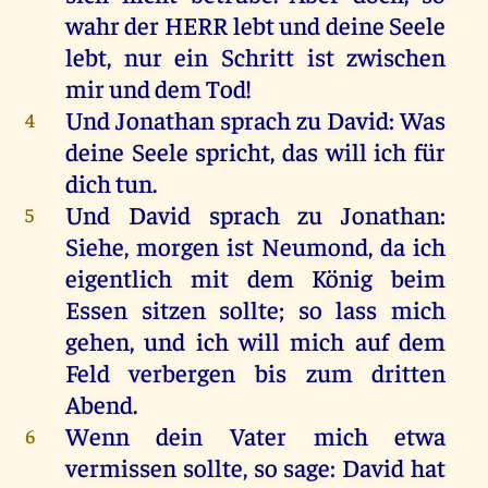
wahr
der
HERR
lebt
und
deine
Seele
lebt
,
nur
ein
Schritt
ist
zwischen
mir
und
dem
Tod
!
Und
Jonathan
sprach
zu
David
:
Was
4
deine
Seele
spricht
,
das
will
ich
für
dich
tun
.
Und
David
sprach
zu
Jonathan
:
5
Siehe
,
morgen
ist
Neumond
,
da
ich
eigentlich
mit
dem
König
beim
Essen
sitzen
sollte
;
so
lass
mich
gehen
,
und
ich
will
mich
auf
dem
Feld
verbergen
bis
zum
dritten
Abend
.
Wenn
dein
Vater
mich
etwa
6
vermissen
sollte
,
so
sage
:
David
hat