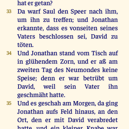
hat
er
getan
?
Da
warf
Saul
den
Speer
nach
ihm
,
33
um
ihn
zu
treffen
;
und
Jonathan
erkannte
, dass
es
vonseiten
seines
Vaters
beschlossen
sei
,
David
zu
töten
.
Und
Jonathan
stand
vom
Tisch
auf
34
in
glühendem
Zorn
,
und
er
aß
am
zweiten
Tag
des
Neumondes
keine
Speise
;
denn
er
war
betrübt
um
David
,
weil
sein
Vater
ihn
geschmäht
hatte
.
Und
es
geschah
am
Morgen
,
da
ging
35
Jonathan
aufs
Feld
hinaus
,
an
den
Ort
,
den
er
mit
David
verabredet
hatte
,
und
ein
kleiner
Knabe
war