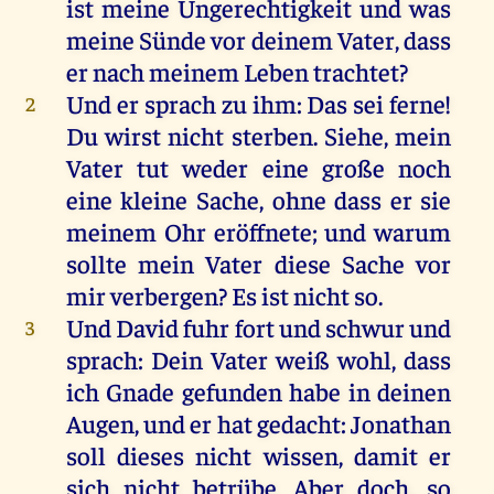
ist
meine
Ungerechtigkeit
und
was
meine
Sünde
vor
deinem
Vater
, dass
er
nach
meinem
Leben
trachtet
?
Und
er
sprach
zu
ihm
:
Das
sei
ferne
!
2
Du
wirst
nicht
sterben
.
Siehe
,
mein
Vater
tut
weder
eine
große
noch
eine
kleine
Sache
,
ohne
dass
er
sie
meinem
Ohr
eröffnete;
und
warum
sollte
mein
Vater
diese
Sache
vor
mir
verbergen
?
Es
ist
nicht
so
.
Und
David
fuhr
fort
und
schwur
und
3
sprach
:
Dein
Vater
weiß
wohl
, dass
ich
Gnade
gefunden
habe
in
deinen
Augen
,
und
er
hat
gedacht
:
Jonathan
soll
dieses
nicht
wissen
,
damit
er
sich
nicht
betrübe
.
Aber
doch
,
so