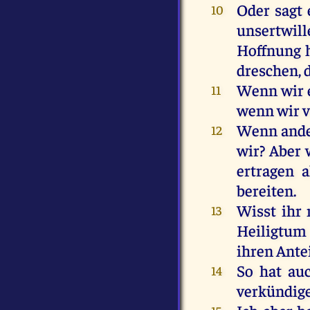
Oder
sagt
10
unsertwill
Hoffnung
dreschen, 
Wenn
wir
11
wenn
wir
Wenn
and
12
wir
?
Aber
ertragen
a
bereiten
.
Wisst
ihr
13
Heiligtum
ihren
Ante
So
hat
au
14
verkündig