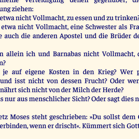
hung
ziehen
:
etwa
nicht
Vollmacht,
zu
essen
und
zu
trinken
etwa
nicht
Vollmacht,
eine
Schwester
als
Fr
e
auch
die
anderen
Apostel
und
die
Brüder
d
n
allein
ich
und
Barnabas
nicht
Vollmacht,
n
?
je
auf
eigene
Kosten
in
den
Krieg
?
Wer
und
isst
nicht
von
dessen
Frucht
?
Oder
we
nährt
sich
nicht
von
der
Milch
der
Herde
?
as
nur
aus
menschlicher
Sicht?
Oder
sagt
dies
n
etz
Moses
steht
geschrieben
: »
Du
sollst
dem
erbinden
,
wenn
er
drischt
«. Kümmert
sich
Got