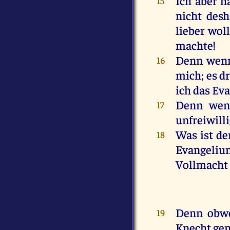
Ich
aber
h
15
nicht
desh
lieber
woll
machte
!
Denn
wen
16
mich
;
es
d
ich
das
Ev
Denn
wen
17
unfreiwilli
Was
ist
de
18
Evangeliu
Vollmach
Denn
obw
19
Knecht
ge