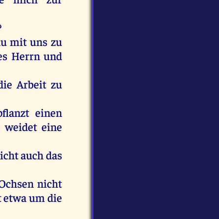
?
au
mit
uns
zu
es
Herrn
und
die
Arbeit
zu
pflanzt
einen
r
weidet
eine
icht
auch
das
Ochsen
nicht
t
etwa
um
die