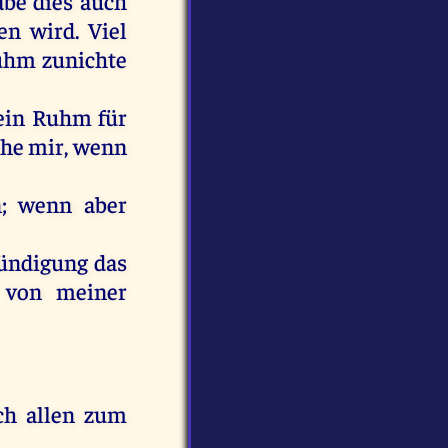
abe
dies
auch
en
wird
.
Viel
uhm
zunichte
ein
Ruhm
für
he
mir
,
wenn
n
;
wenn
aber
ündigung
das
von
meiner
ch
allen
zum