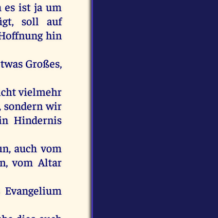
n
es
ist
ja
um
ügt
,
soll
auf
Hoffnung
hin
etwas
Großes
,
icht
vielmehr
,
sondern
wir
in
Hindernis
un
,
auch
vom
en
,
vom
Altar
s
Evangelium