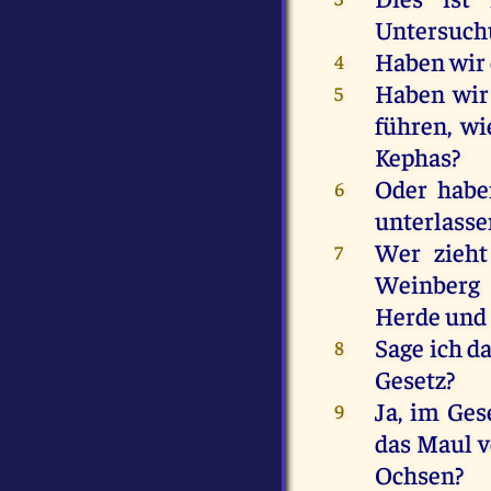
Untersuc
Haben
wir
4
Haben
wir
5
führen
,
wi
Kephas
?
Oder
habe
6
unterlasse
Wer
zieht
7
Weinberg
Herde
und
Sage
ich
d
8
Gesetz
?
Ja
,
im
Ges
9
das
Maul
v
Ochsen
?