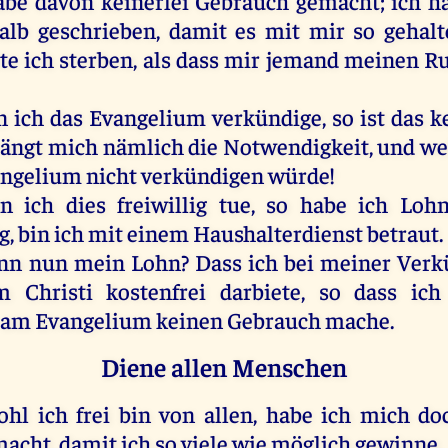
abe
davon
keinerlei
Gebrauch
gemacht
;
ich
h
alb
geschrieben
,
damit
es
mit
mir
so
gehalt
te
ich
sterben
,
als
dass
mir
jemand
meinen
R
n
ich
das
Evangelium
verkündige
,
so
ist
das
k
rängt
mich
nämlich
die
Notwendigkeit,
und
we
angelium
nicht
verkündigen
würde
!
n
ich
dies
freiwillig
tue
,
so
habe
ich
Loh
g,
bin
ich
mit
einem
Haushalterdienst betraut.
nn
nun
mein
Lohn
? Dass
ich
bei
meiner
Verk
m
Christi
kostenfrei
darbiete
,
so
dass
ich
t
am
Evangelium
keinen
Gebrauch
mache
.
Diene allen Menschen
ohl
ich
frei
bin
von
allen
,
habe
ich
mich
do
macht
,
damit
ich
so
viele
wie
möglich
gewinne
.