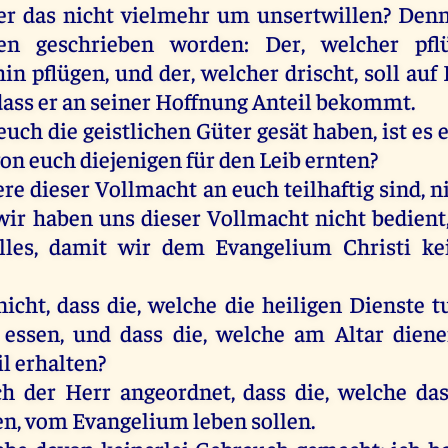
er
das
nicht
vielmehr
um
unsertwillen
?
Den
en
geschrieben
worden
:
Der
,
welcher
pfl
hin
pflügen
,
und
der
,
welcher
drischt
,
soll
auf
dass
er
an
seiner
Hoffnung
Anteil bekommt.
euch
die
geistlichen
Güter
gesät
haben
,
ist
es
von
euch
diejenigen
für
den
Leib
ernten
?
ere
dieser
Vollmacht
an
euch
teilhaftig
sind
,
n
wir
haben
uns
dieser
Vollmacht
nicht
bedient
lles
,
damit
wir
dem
Evangelium
Christi
ke
nicht
, dass
die
,
welche
die
heiligen
Dienste
t
essen
,
und
dass
die
,
welche
am
Altar
dien
il
erhalten
?
ch
der
Herr
angeordnet, dass
die
,
welche
da
en
,
vom
Evangelium
leben
sollen
.