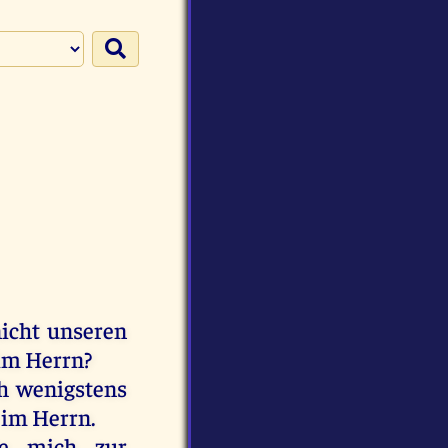
icht
unseren
im
Herrn
?
h
wenigstens
im
Herrn
.
e
mich
zur