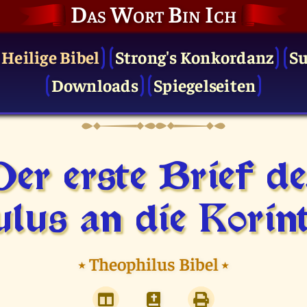
Das Wort Bin Ich
 Heilige Bibel
Strong's Konkordanz
S
Downloads
Spiegelseiten
Der erste Brief de
lus an die Korin
⭑
Theophilus Bibel
⭑