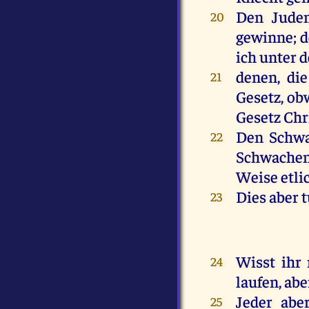
Den
Jude
20
gewinne
;
d
ich
unter
denen
,
die
21
Gesetz
, o
Gesetz
Chr
Den
Schw
22
Schwache
Weise
etli
Dies
aber
23
Wisst
ihr
24
laufen
,
abe
Jeder
abe
25