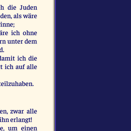
ch
die
Juden
rden
,
als
wäre
inne
;
äre
ich
ohne
rn
unter
dem
d
.
damit
ich
die
t
ich
auf
alle
teilzuhaben.
fen
,
zwar
alle
ihn
erlangt
!
e
,
um
einen