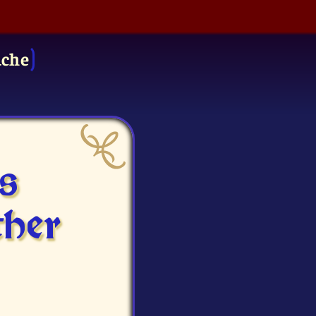
uche
s
ther