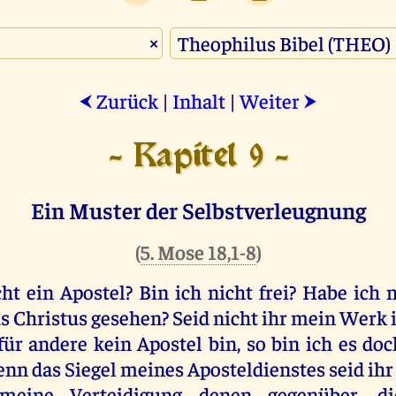
×
Zurück
|
Inhalt
|
Weiter
⮜
⮞
- Kapitel 9 -
Ein Muster der Selbstverleugnung
(
5. Mose 18,1-8
)
cht
ein
Apostel
?
Bin
ich
nicht
frei
?
Habe
ich
n
us
Christus
gesehen
?
Seid
nicht
ihr
mein
Werk
für
andere
kein
Apostel
bin
,
so
bin
ich
es
doc
enn
das
Siegel
meines
Aposteldienstes
seid
ihr
meine
Verteidigung
denen
gegenüber
,
di