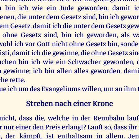
n
bin
ich
wie
ein
Jude
geworden
,
damit
i
enen
,
die
unter
dem
Gesetz
sind
,
bin
ich
gewo
dem
Gesetz
,
damit
ich
die
unter
dem
Gesetz
gew
ohne
Gesetz
sind
,
bin
ich
geworden
,
als
w
bwohl
ich
vor
Gott
nicht
ohne
Gesetz
bin
,
sonde
isti
,
damit
ich
die
gewinne
,
die
ohne
Gesetz
sin
achen
bin
ich
wie
ein
Schwacher
geworden
,
n
gewinne
;
ich
bin
allen
alles
geworden
,
dami
che
rette
.
tue
ich
um
des
Evangeliums
willen
,
um
an
ihm
Streben nach einer Krone
nicht
, dass
die
,
welche
in
der
Rennbahn
lau
r
nur
einer
den
Preis
erlangt
?
Lauft
so
, dass
ihr
r
,
der
kämpft
,
ist
enthaltsam
in
allem
.
Jen