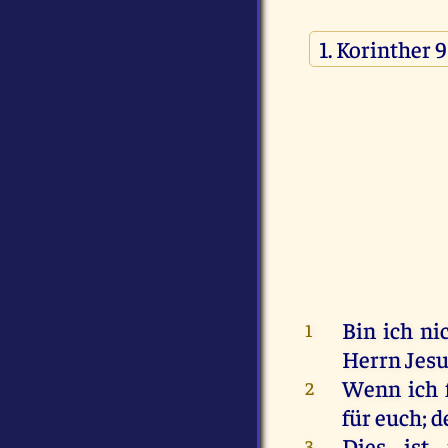
Bin
ich
ni
1
Herrn
Jes
Wenn
ich
2
für
euch
;
d
Dies
ist
3