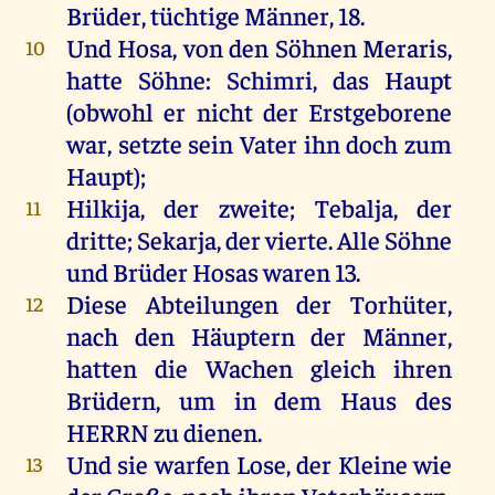
Brüder
,
tüchtige
Männer
, 18.
Und
Hosa
,
von
den
Söhnen
Meraris
,
10
hatte
Söhne
: Schimri,
das
Haupt
(obwohl
er
nicht
der
Erstgeborene
war
,
setzte
sein
Vater
ihn
doch
zum
Haupt
);
Hilkija,
der
zweite
;
Tebalja
,
der
11
dritte
; Sekarja,
der
vierte
.
Alle
Söhne
und
Brüder
Hosas
waren
13.
Diese
Abteilungen
der
Torhüter
,
12
nach
den
Häuptern
der
Männer
,
hatten
die
Wachen
gleich
ihren
Brüdern
,
um
in
dem
Haus
des
HERRN
zu
dienen
.
Und
sie
warfen
Lose
,
der
Kleine
wie
13