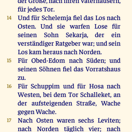
der
Große
,
nach
ihren
Vaterhäusern
,
für
jedes
Tor
.
Und
für
Schelemja
fiel
das
Los
nach
14
Osten.
Und
sie
warfen
Lose
für
seinen
Sohn
Sekarja,
der
ein
verständiger
Ratgeber
war
;
und
sein
Los
kam
heraus
nach
Norden.
Für
Obed-Edom
nach
Süden;
und
15
seinen
Söhnen
fiel
das
Vorratshaus
zu
.
Für
Schuppim
und
für
Hosa
nach
16
Westen
,
bei
dem
Tor
Schalleket,
an
der
aufsteigenden
Straße
,
Wache
gegen
Wache
.
Nach
Osten
waren
sechs
Leviten
;
17
nach
Norden
täglich
vier
;
nach