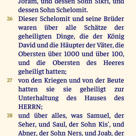
Joram
,
und
dessen
Sohn
Sikri,
und
dessen
Sohn
Schelomit.
Dieser
Schelomit
und
seine
Brüder
26
waren
über
alle
Schätze
der
geheiligten
Dinge
,
die
der
König
David
und
die
Häupter
der
Väter
,
die
Obersten
über
1000
und
über
100,
und
die
Obersten
des
Heeres
geheiligt
hatten
;
von
den
Kriegen
und
von
der
Beute
27
hatten
sie
sie
geheiligt
zur
Unterhaltung
des
Hauses
des
HERRN
;
und
über
alles
,
was
Samuel
,
der
28
Seher
,
und
Saul
,
der
Sohn
Kis',
und
Abner
,
der
Sohn
Ners
,
und
Joab
,
der