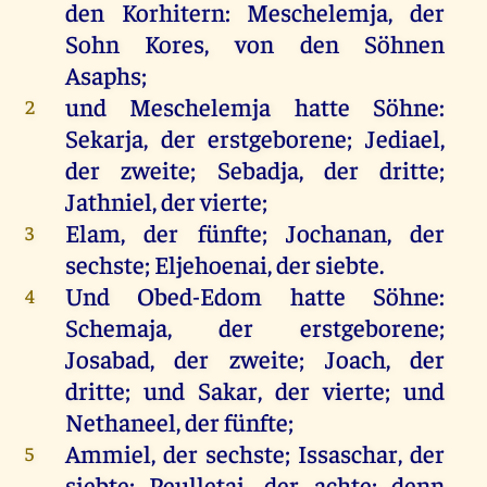
den
Korhitern: Meschelemja,
der
Sohn
Kores
,
von
den
Söhnen
Asaphs
;
und
Meschelemja
hatte
Söhne
:
2
Sekarja,
der
erstgeborene
;
Jediael
,
der
zweite
;
Sebadja
,
der
dritte
;
Jathniel
,
der
vierte
;
Elam
,
der
fünfte
; Jochanan,
der
3
sechste
; Eljehoenai,
der
siebte.
Und
Obed-Edom
hatte
Söhne
:
4
Schemaja,
der
erstgeborene
;
Josabad
,
der
zweite
; Joach,
der
dritte
;
und
Sakar,
der
vierte
;
und
Nethaneel,
der
fünfte
;
Ammiel
,
der
sechste
; Issaschar,
der
5
siebte; Peulletai,
der
achte
;
denn