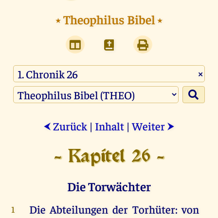
⭑
Theophilus Bibel
⭑
×
Zurück
|
Inhalt
|
Weiter
⮜
⮞
- Kapitel 26 -
Die Torwächter
Die
Abteilungen
der
Torhüter
:
von
1