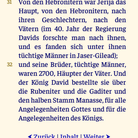
Von
den
Hebronitern
war
Jerija
das
31
Haupt
,
von
den
Hebronitern,
nach
ihren
Geschlechtern
,
nach
den
Vätern
(
im
40.
Jahr
der
Regierung
Davids
forschte
man
nach
ihnen
,
und
es
fanden
sich
unter
ihnen
tüchtige
Männer
in
Jaser-Gilead);
und
seine
Brüder
,
tüchtige
Männer
,
32
waren
2700,
Häupter
der
Väter
.
Und
der
König
David
bestellte
sie
über
die
Rubeniter
und
die
Gaditer
und
den
halben
Stamm
Manasse
,
für
alle
Angelegenheiten
Gottes
und
für
die
Angelegenheiten
des
Königs
.
Zurück
|
Inhalt
|
Weiter
⮜
⮞