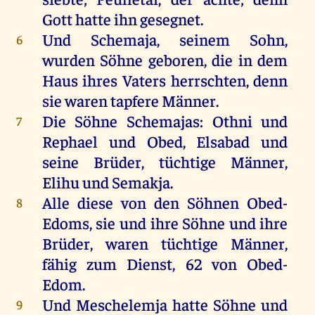
Gott
hatte
ihn
gesegnet
.
Und
Schemaja,
seinem
Sohn
,
6
wurden
Söhne
geboren
,
die
in
dem
Haus
ihres
Vaters
herrschten
,
denn
sie
waren
tapfere
Männer
.
Die
Söhne
Schemajas:
Othni
und
7
Rephael
und
Obed
,
Elsabad
und
seine
Brüder
,
tüchtige
Männer
,
Elihu
und
Semakja.
Alle
diese
von
den
Söhnen
Obed-
8
Edoms,
sie
und
ihre
Söhne
und
ihre
Brüder
,
waren
tüchtige
Männer
,
fähig
zum
Dienst
, 62
von
Obed-
Edom.
Und
Meschelemja
hatte
Söhne
und
9