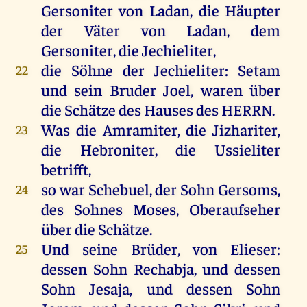
Gersoniter
von
Ladan,
die
Häupter
der
Väter
von
Ladan,
dem
Gersoniter
,
die
Jechieliter,
die
Söhne
der
Jechieliter: Setam
22
und
sein
Bruder
Joel
,
waren
über
die
Schätze
des
Hauses
des
HERRN
.
Was
die
Amramiter,
die
Jizhariter,
23
die
Hebroniter
,
die
Ussieliter
betrifft,
so
war
Schebuel,
der
Sohn
Gersoms
,
24
des
Sohnes
Moses
, Oberaufseher
über
die
Schätze
.
Und
seine
Brüder
,
von
Elieser
:
25
dessen
Sohn
Rechabja,
und
dessen
Sohn
Jesaja
,
und
dessen
Sohn