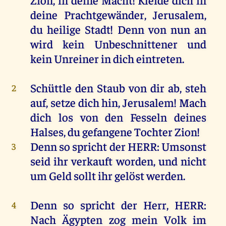
deine
Prachtgewänder,
Jerusalem
,
du
heilige
Stadt
!
Denn
von
nun
an
wird
kein
Unbeschnittener
und
kein
Unreiner
in
dich
eintreten.
Schüttle
den
Staub
von
dir
ab
, steh
2
auf
,
setze
dich
hin
,
Jerusalem
!
Mach
dich
los
von
den
Fesseln
deines
Halses
,
du
gefangene
Tochter
Zion
!
Denn
so
spricht
der
HERR
:
Umsonst
3
seid
ihr
verkauft
worden
,
und
nicht
um
Geld
sollt
ihr
gelöst
werden
.
Denn
so
spricht
der
Herr
,
HERR
:
4
Nach
Ägypten
zog
mein
Volk
im