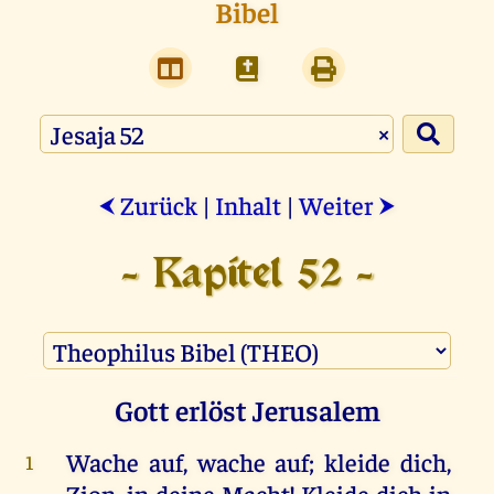
Bibel
×
Zurück
|
Inhalt
|
Weiter
⮜
⮞
- Kapitel 52 -
Gott erlöst Jerusalem
Wache
auf
,
wache
auf
;
kleide
dich
,
1
Zion
,
in
deine
Macht
!
Kleide
dich
in