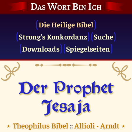
Das Wort Bin Ich
Die Heilige Bibel
Strong's Konkordanz
Suche
Downloads
Spiegelseiten
Der Prophet
Jesaja
⭑
Theophilus Bibel
::
Allioli - Arndt
⭑