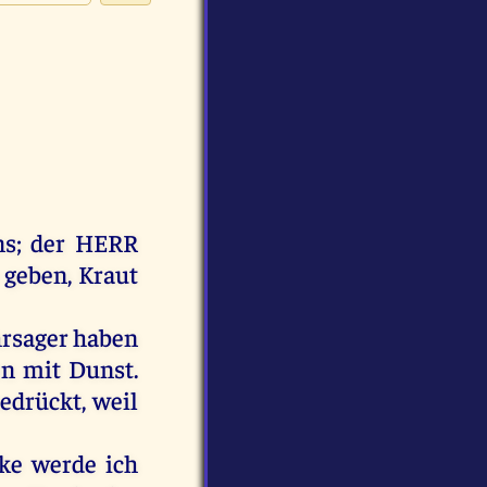
ns;
der
HERR
e
geben
,
Kraut
rsager
haben
en
mit
Dunst.
edrückt
,
weil
ke
werde
ich