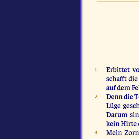
Erbittet
v
1
schafft
die
auf
dem
Fe
Denn
die
T
2
Lüge
gesc
Darum
si
kein
Hirte
Mein
Zor
3