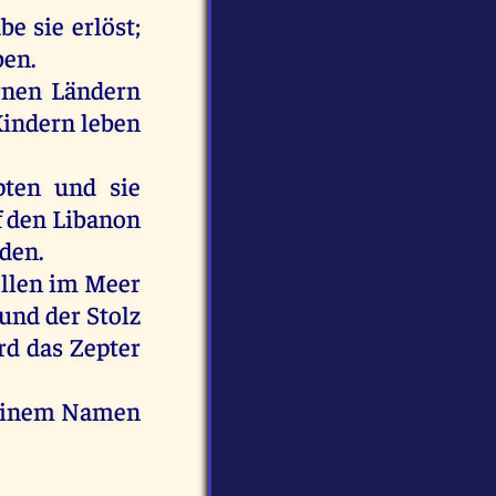
abe
sie
erlöst
;
ben
.
rnen
Ländern
indern
leben
pten
und
sie
f
den
Libanon
den
.
llen
im
Meer
und
der
Stolz
rd
das
Zepter
einem
Namen