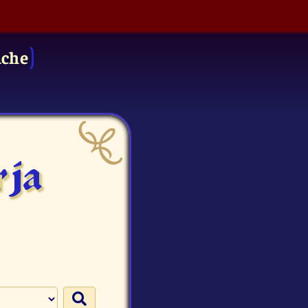
uche
rja