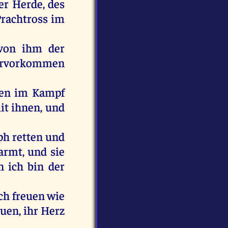
er
Herde
,
des
rachtross
im
von
ihm
der
rvorkommen
en
im
Kampf
it
ihnen
,
und
ph
retten
und
armt
,
und
sie
n
ich
bin
der
ch
freuen
wie
euen
,
ihr
Herz