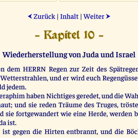
Zurück
|
Inhalt
|
Weiter
⮜
⮞
- Kapitel 10 -
Wiederherstellung von Juda und Israel
on
dem
HERRN
Regen
zur
Zeit
des
Spätrege
Wetterstrahlen
,
und
er
wird
euch
Regengüss
ld
jedem.
eraphim
haben
Nichtiges
geredet
,
und
die
Wah
haut
;
und
sie
reden
Träume
des
Truges,
tröst
nd
sie
fortgewandert
wie
eine
Herde
,
werden
b
da
ist
.
n
ist
gegen
die
Hirten
entbrannt
,
und
die
Böc