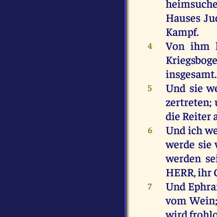
heimsuch
Hauses
Ju
Kampf.
Von
ihm
4
Kriegsbo
insgesamt.
Und
sie
w
5
zertreten
;
die
Reiter
Und
ich
we
6
werde
sie
werden
se
HERR
,
ihr
Und
Ephr
7
vom
Wein
wird
frohl