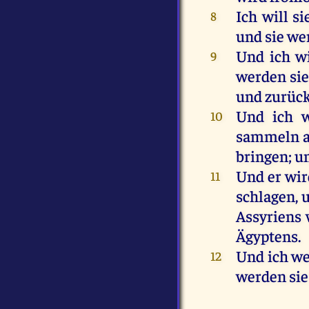
Ich
will
si
8
und
sie
we
Und
ich
wi
9
werden
si
und
zurüc
Und
ich
10
sammeln
bringen
;
u
Und
er
wir
11
schlagen
,
Assyriens
Ägyptens
.
Und
ich
we
12
werden
sie