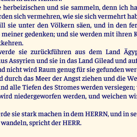
e
herbeizischen
und
sie
sammeln
,
denn
ich
h
rden
sich
vermehren,
wie
sie
sich
vermehrt
ha
ll
sie
unter
den
Völkern
säen
,
und
in
den
fe
e
meiner
gedenken
;
und
sie
werden
mit
ihren
K
kkehren
.
werde
sie
zurückführen
aus
dem
Land
Ägy
aus
Assyrien
und
sie
in
das
Land
Gilead
und
au
nd
nicht
wird
Raum
genug
für
sie
gefunden
wer
d
durch
das
Meer
der
Angst
ziehen
und
die
We
und
alle
Tiefen
des
Stromes
werden
versiegen
;
wird
niedergeworfen
werden
,
und
weichen
wi
rde
sie
stark
machen
in
dem
HERRN
,
und
in
s
wandeln
,
spricht
der
HERR
.