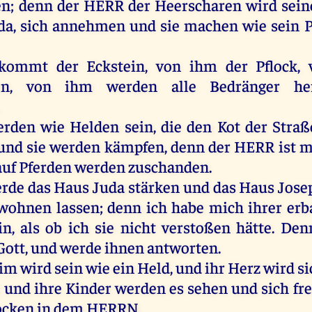
en
;
denn
der
HERR
der
Heerscharen
wird
sein
da
,
sich
annehmen
und
sie
machen
wie
sein
P
kommt
der
Eckstein
,
von
ihm
der
Pflock,
gen,
von
ihm
werden
alle
Bedränger
he
erden
wie
Helden
sein
,
die
den
Kot
der
Straß
und
sie
werden
kämpfen,
denn
der
HERR
ist
m
auf
Pferden
werden
zuschanden.
rde
das
Haus
Juda
stärken
und
das
Haus
Jose
wohnen
lassen
;
denn
ich
habe
mich
ihrer
erb
in
,
als
ob
ich
sie
nicht
verstoßen
hätte
.
Den
Gott
,
und
werde
ihnen
antworten
.
aim
wird
sein
wie
ein
Held
,
und
ihr
Herz
wird
si
;
und
ihre
Kinder
werden
es
sehen
und
sich
fr
ocken
in
dem
HERRN
.