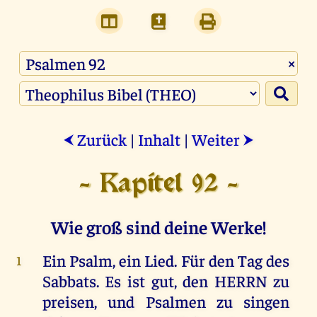
×
Zurück
|
Inhalt
|
Weiter
⮜
⮞
- Kapitel 92 -
Wie groß sind deine Werke!
Ein
Psalm
,
ein
Lied
.
Für
den
Tag
des
1
Sabbats
.
Es
ist
gut
,
den
HERRN
zu
preisen
,
und
Psalmen
zu
singen