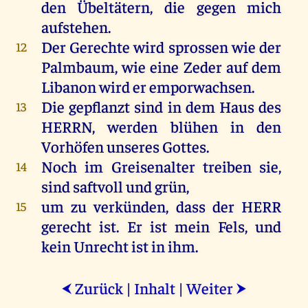
den
Übeltätern
,
die
gegen
mich
aufstehen
.
Der
Gerechte
wird
sprossen
wie
der
12
Palmbaum
,
wie
eine
Zeder
auf
dem
Libanon
wird
er
emporwachsen.
Die
gepflanzt
sind
in
dem
Haus
des
13
HERRN
,
werden
blühen
in
den
Vorhöfen
unseres
Gottes
.
Noch
im
Greisenalter
treiben
sie
,
14
sind
saftvoll
und
grün
,
um
zu
verkünden, dass
der
HERR
15
gerecht
ist
.
Er
ist
mein
Fels
,
und
kein
Unrecht
ist
in
ihm
.
Zurück
|
Inhalt
|
Weiter
⮜
⮞