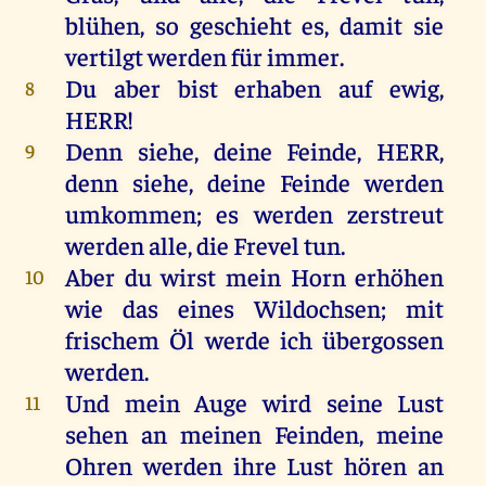
blühen
,
so
geschieht
es
,
damit
sie
vertilgt
werden
für
immer
.
Du
aber
bist
erhaben
auf
ewig
,
8
HERR
!
Denn
siehe
,
deine
Feinde
,
HERR
,
9
denn
siehe
,
deine
Feinde
werden
umkommen
;
es
werden
zerstreut
werden
alle
,
die
Frevel
tun
.
Aber
du
wirst
mein
Horn
erhöhen
10
wie
das
eines
Wildochsen;
mit
frischem
Öl
werde
ich
übergossen
werden
.
Und
mein
Auge
wird
seine
Lust
11
sehen
an
meinen
Feinden
,
meine
Ohren
werden
ihre
Lust
hören
an