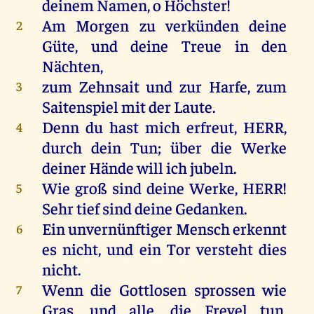
deinem
Namen
,
o
Höchster
!
Am
Morgen
zu
verkünden
deine
2
Güte
,
und
deine
Treue
in
den
Nächten
,
zum
Zehnsait
und
zur
Harfe
,
zum
3
Saitenspiel
mit
der
Laute
.
Denn
du
hast
mich
erfreut
,
HERR
,
4
durch
dein
Tun
;
über
die
Werke
deiner
Hände
will
ich
jubeln.
Wie
groß
sind
deine
Werke
,
HERR
!
5
Sehr
tief
sind
deine
Gedanken
.
Ein
unvernünftiger
Mensch
erkennt
6
es
nicht
,
und
ein
Tor
versteht
dies
nicht
.
Wenn
die
Gottlosen
sprossen
wie
7
Gras
,
und
alle
,
die
Frevel
tun
,