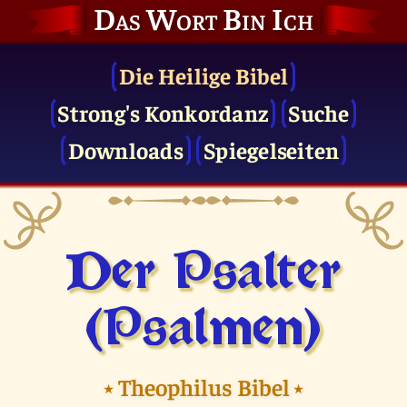
Das Wort Bin Ich
Die Heilige Bibel
Strong's Konkordanz
Suche
Downloads
Spiegelseiten
Der Psalter
(Psalmen)
⭑
Theophilus Bibel
⭑