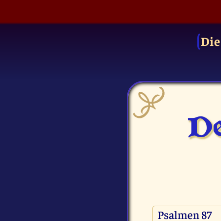
Die
De