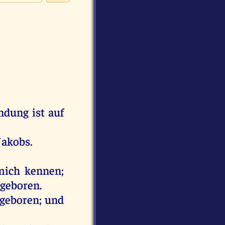
ndung
ist
auf
Jakobs
.
mich
kennen
;
geboren
.
geboren
;
und