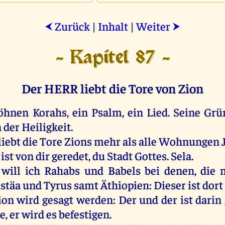
Zurück
|
Inhalt
|
Weiter
⮜
⮞
- Kapitel 87 -
Der HERR liebt die Tore von Zion
öhnen
Korahs
,
ein
Psalm
,
ein
Lied
.
Seine
Grü
n
der
Heiligkeit
.
liebt
die
Tore
Zions
mehr
als
alle
Wohnungen
ist
von
dir
geredet
,
du
Stadt
Gottes
.
Sela
.
n
will
ich
Rahabs
und
Babels
bei
denen
,
die
istäa
und
Tyrus
samt
Äthiopien:
Dieser
ist
dort
ion
wird
gesagt
werden
:
Der
und
der
ist
darin
e
,
er
wird
es
befestigen
.