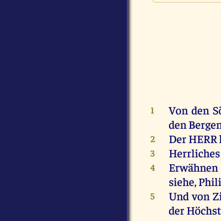
Von
den
S
1
den
Berge
Der
HERR
2
Herrliches
3
Erwähne
4
siehe
,
Phil
Und
von
Z
5
der
Höchst