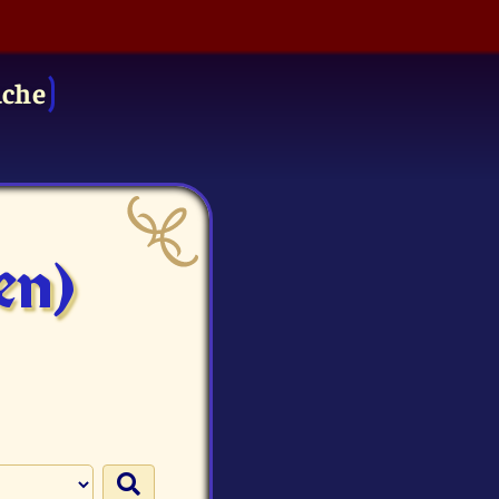
uche
en)