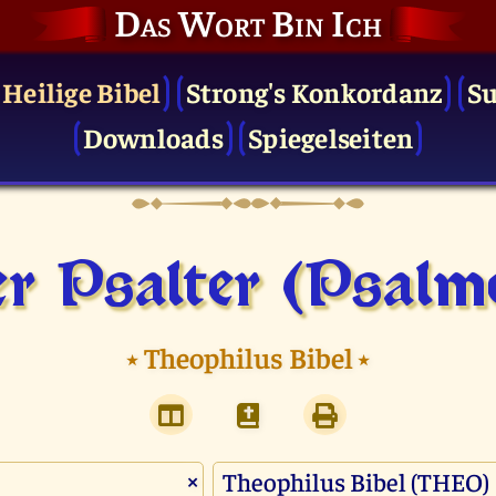
Das Wort Bin Ich
 Heilige Bibel
Strong's Konkordanz
S
Downloads
Spiegelseiten
r Psalter (Psalm
⭑
Theophilus Bibel
⭑
×