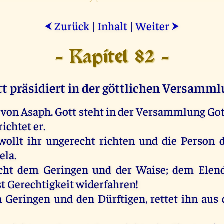
Zurück
|
Inhalt
|
Weiter
⮜
⮞
- Kapitel 82 -
t präsidiert in der göttlichen Versamm
;
von
Asaph
.
Gott
steht
in
der
Versammlung
Got
richtet
er
.
wollt
ihr
ungerecht
richten
und
die
Person
ela
.
cht
dem
Geringen
und
der
Waise
;
dem
Elen
st
Gerechtigkeit
widerfahren
!
n
Geringen
und
den
Dürftigen
, rettet
ihn
aus