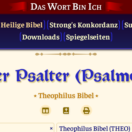
Das Wort Bin Ich
 Heilige Bibel
Strong's Konkordanz
S
Downloads
Spiegelseiten
r Psalter (Psalm
⭑
Theophilus Bibel
⭑
×