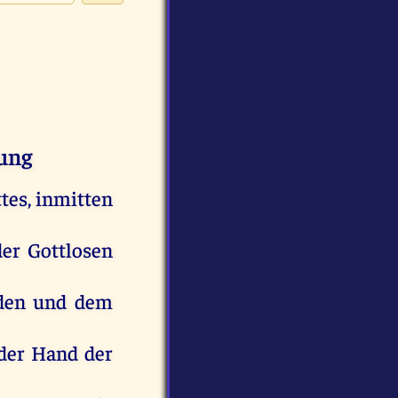
lung
tes
, inmitten
der
Gottlosen
den
und
dem
der
Hand
der