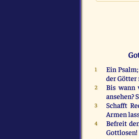
Got
Ein
Psalm
1
der
Götter
Bis
wann
2
ansehen
?
S
Schafft
Re
3
Armen
las
Befreit
de
4
Gottlosen
!