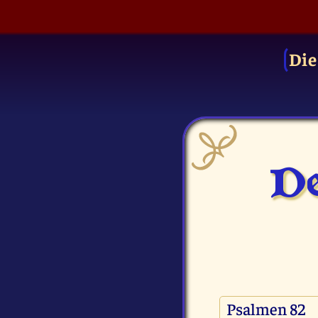
Die
De