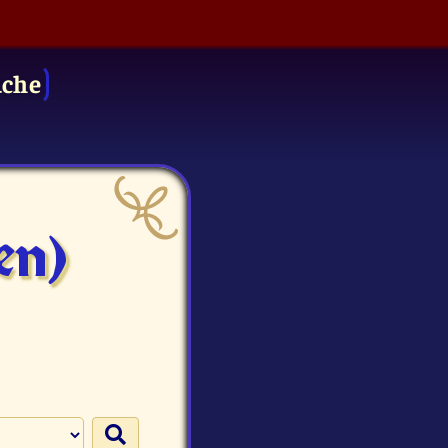
uche
en)