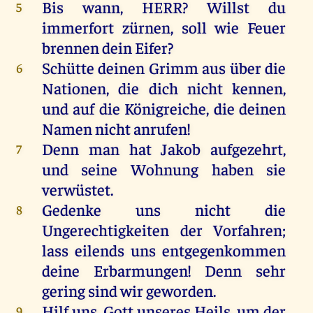
Bis
wann
,
HERR
?
Willst
du
5
immerfort
zürnen
,
soll
wie
Feuer
brennen
dein
Eifer
?
Schütte
deinen
Grimm
aus
über
die
6
Nationen,
die
dich
nicht
kennen
,
und
auf
die
Königreiche
,
die
deinen
Namen
nicht
anrufen
!
Denn
man
hat
Jakob
aufgezehrt
,
7
und
seine
Wohnung
haben
sie
verwüstet
.
Gedenke
uns
nicht
die
8
Ungerechtigkeiten
der
Vorfahren
;
lass
eilends
uns
entgegenkommen
deine
Erbarmungen!
Denn
sehr
gering
sind
wir
geworden
.
Hilf
uns
,
Gott
unseres
Heils
,
um
der
9