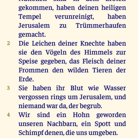
gekommen
,
haben
deinen
heiligen
Tempel
verunreinigt
,
haben
Jerusalem
zu
Trümmerhaufen
gemacht
.
Die
Leichen
deiner
Knechte
haben
2
sie
den
Vögeln
des
Himmels
zur
Speise
gegeben
,
das
Fleisch
deiner
Frommen
den
wilden
Tieren
der
Erde
.
Sie
haben
ihr
Blut
wie
Wasser
3
vergossen
rings
um
Jerusalem
,
und
niemand
war
da
,
der
begrub
.
Wir
sind
ein
Hohn
geworden
4
unseren
Nachbarn
,
ein
Spott
und
Schimpf
denen
,
die
uns
umgeben
.