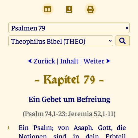
×
Zurück
|
Inhalt
|
Weiter
⮜
⮞
- Kapitel 79 -
Ein Gebet um Befreiung
(
Psalm 74,1-23
;
Jeremia 52,1-11
)
Ein
Psalm
;
von
Asaph
.
Gott
,
die
1
Nationen
sind
in
dein
Erbteil