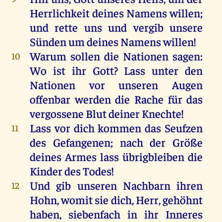
Herrlichkeit
deines
Namens
willen
;
und
rette
uns
und
vergib
unsere
Sünden
um
deines
Namens
willen
!
Warum
sollen
die
Nationen
sagen
:
10
Wo
ist
ihr
Gott
? Lass
unter
den
Nationen
vor
unseren
Augen
offenbar
werden
die
Rache
für
das
vergossene
Blut
deiner
Knechte
!
Lass
vor
dich
kommen
das
Seufzen
11
des
Gefangenen
;
nach
der
Größe
deines
Armes
lass
übrigbleiben
die
Kinder
des
Todes
!
Und
gib
unseren
Nachbarn
ihren
12
Hohn
,
womit
sie
dich
,
Herr
,
gehöhnt
haben
, siebenfach
in
ihr
Inneres