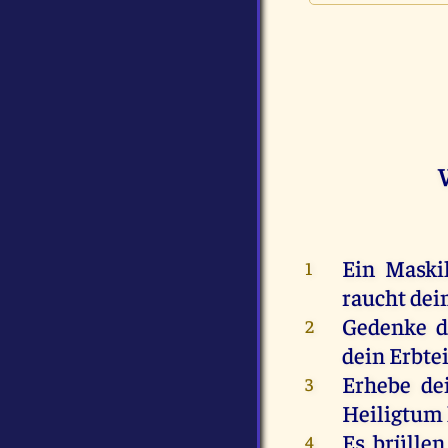
Ein
Maski
1
raucht
dei
Gedenke
d
2
dein
Erbtei
Erhebe
de
3
Heiligtum
Es
brüllen
4