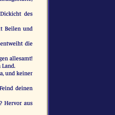
Dickicht
des
t
Beilen
und
entweiht
die
ngen
allesamt
!
m
Land
.
a
,
und
keiner
Feind
deinen
k
?
Hervor
aus