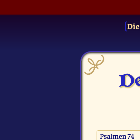
Die
De