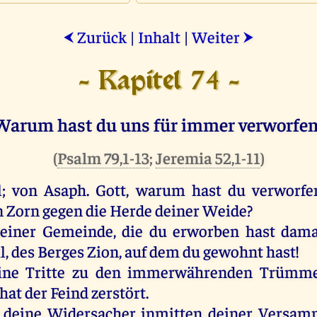
Zurück
|
Inhalt
|
Weiter
⮜
⮞
- Kapitel 74 -
Warum hast du uns für immer verworfen
(
Psalm 79,1-13
;
Jeremia 52,1-11
)
l;
von
Asaph
.
Gott
,
warum
hast
du
verworfe
n
Zorn
gegen
die
Herde
deiner
Weide
?
einer
Gemeinde
,
die
du
erworben
hast
dama
l
,
des
Berges
Zion
,
auf
dem
du
gewohnt
hast
!
ine
Tritte
zu
den
immerwährenden
Trümme
hat
der
Feind
zerstört
.
deine
Widersacher
inmitten
deiner
Versamm