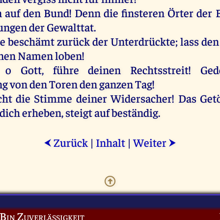
n
auf
den
Bund
!
Denn
die
finsteren
Örter
der
ungen
der
Gewalttat.
e
beschämt
zurück
der
Unterdrückte
; lass
den
nen
Namen
loben
!
,
o
Gott
,
führe
deinen
Rechtsstreit
!
Ged
ng
von
den
Toren
den
ganzen
Tag
!
cht
die
Stimme
deiner
Widersacher
!
Das
Get
dich
erheben
, steigt
auf
beständig
.
Zurück
|
Inhalt
|
Weiter
⮜
⮞
 Bin Zuverlässigkeit