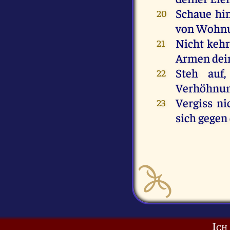
Schaue
hi
20
von
Wohn
Nicht
kehr
21
Armen
dei
Steh
auf
22
Verhöhnu
Vergiss
ni
23
sich
gegen
Ich