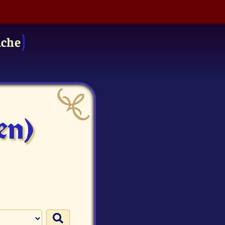
uche
en)