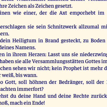
ihre
Zeichen
als
Zeichen
gesetzt
.
inen
wie
einer
,
der
die
Axt
emporhebt
im
zerschlagen
sie
sein
Schnitzwerk
allzumal
mi
ern
.
dein
Heiligtum
in
Brand
gesteckt
,
zu
Boden
deines
Namens
.
en
in
ihrem
Herzen
: Lasst
uns
sie
niederzwi
haben
sie
alle
Versammlungsstätten
Gottes
i
ichen
sehen
wir
nicht
;
kein
Prophet
ist
mehr
d
r
weiß
,
bis
wann
.
,
o
Gott
,
soll
höhnen
der
Bedränger,
soll
der
rachten
immerfort
?
ehst
du
deine
Hand
und
deine
Rechte
zurüc
hoß
,
mach
ein
Ende
!