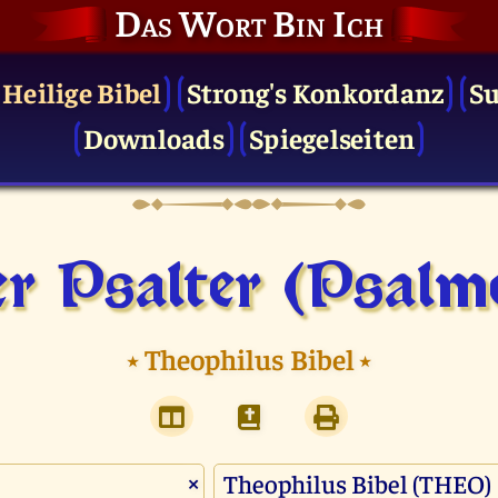
Das Wort Bin Ich
 Heilige Bibel
Strong's Konkordanz
S
Downloads
Spiegelseiten
r Psalter (Psalm
⭑
Theophilus Bibel
⭑
×