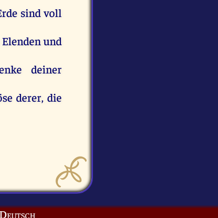
Erde
sind
voll
Elenden
und
enke
deiner
öse
derer
,
die
Deutsch