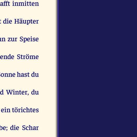
afft
inmitten
st
die
Häupter
hn
zur
Speise
ßende
Ströme
Sonne
hast
du
d
Winter
,
du
ein
törichtes
be
;
die
Schar