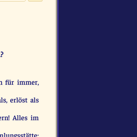
?
n
für
immer
,
ls
,
erlöst
als
rn
!
Alles
im
lungsstätte;