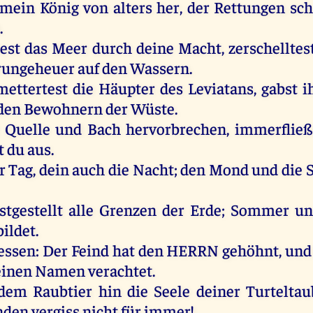
mein
König
von
alters
her
,
der
Rettungen
sch
s
.
test
das
Meer
durch
deine
Macht
, zerschellte
rungeheuer
auf
den
Wassern
.
mettertest
die
Häupter
des
Leviatans,
gabst
i
den
Bewohnern
der
Wüste
.
Quelle
und
Bach
hervorbrechen
, immerflie
t
du
aus
.
r
Tag
,
dein
auch
die
Nacht
;
den
Mond
und
die
stgestellt
alle
Grenzen
der
Erde
;
Sommer
un
bildet
.
essen
:
Der
Feind
hat
den
HERRN
gehöhnt
,
und
einen
Namen
verachtet
.
dem
Raubtier
hin
die
Seele
deiner
Turteltau
nden
vergiss
nicht
für
immer
!