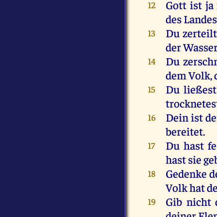
Gott
ist
ja
12
des
Lande
Du
zerteil
13
der
Wasse
Du
zersch
14
dem
Volk
,
Du
ließest
15
trocknetes
Dein
ist
de
16
bereitet
.
Du
hast
fe
17
hast
sie
ge
Gedenke
d
18
Volk
hat
d
Gib
nicht
19
deiner
Ele