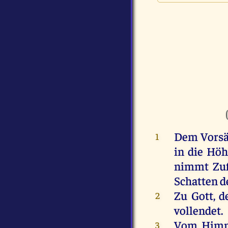
Dem
Vorsä
1
in
die
Höh
nimmt
Zu
Schatten
d
Zu
Gott
,
d
2
vollendet
.
Vom
Him
3