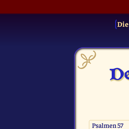
Die
De