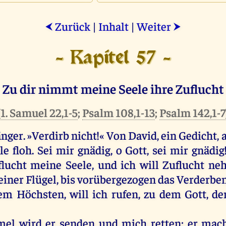
Zurück
|
Inhalt
|
Weiter
⮜
⮞
- Kapitel 57 -
Zu dir nimmt meine Seele ihre Zuflucht
(
1. Samuel 22,1-5
;
Psalm 108,1-13
;
Psalm 142,1-7
nger. »Verdirb
nicht
!«
Von
David
,
ein
Gedicht
,
le
floh
.
Sei
mir
gnädig
,
o
Gott
,
sei
mir
gnädig
flucht
meine
Seele
,
und
ich
will
Zuflucht
ne
einer
Flügel
,
bis
vorübergezogen
das
Verderbe
em
Höchsten
,
will
ich
rufen
,
zu
dem
Gott
,
de
mel
wird
er
senden
und
mich
retten
;
er
mac