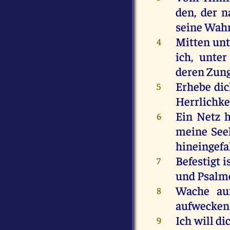
den
,
der
n
seine
Wahr
Mitten
unt
4
ich
,
unter
deren
Zun
Erhebe
di
5
Herrlichke
Ein
Netz
6
meine
See
hineingefa
Befestigt
i
7
und
Psalm
Wache
au
8
aufwecken
Ich
will
di
9