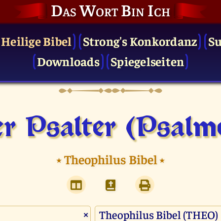
Das Wort Bin Ich
 Heilige Bibel
Strong's Konkordanz
S
Downloads
Spiegelseiten
r Psalter (Psalm
⭑
Theophilus Bibel
⭑
×