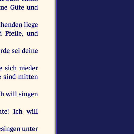
ine
Güte
und
ühenden
liege
d
Pfeile
,
und
rde
sei
deine
e
sich
nieder
e
sind
mitten
ch
will
singen
ute
!
Ich
will
esingen
unter