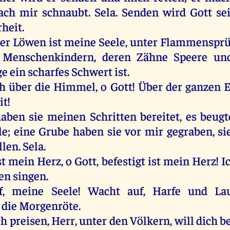
ach
mir
schnaubt
.
Sela
.
Senden
wird
Gott
se
heit
.
er
Löwen
ist
meine
Seele
,
unter
Flammenspr
Menschenkindern
,
deren
Zähne
Speere
un
ge
ein
scharfes
Schwert
ist
.
ch
über
die
Himmel
,
o
Gott
!
Über
der
ganzen
E
it
!
haben
sie
meinen
Schritten
bereitet
,
es
beugt
le
;
eine
Grube
haben
sie
vor
mir
gegraben
,
si
llen.
Sela
.
st
mein
Herz
,
o
Gott
,
befestigt
ist
mein
Herz
!
I
en
singen
.
f
,
meine
Seele
!
Wacht
auf
,
Harfe
und
La
die
Morgenröte
.
ch
preisen
,
Herr
,
unter
den
Völkern
,
will
dich
b