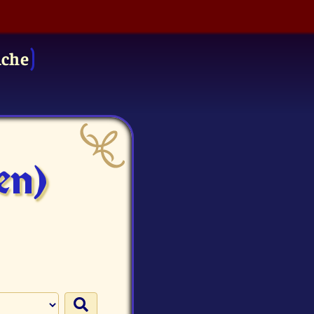
uche
en)