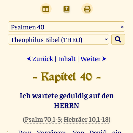
×
Zurück
|
Inhalt
|
Weiter
⮜
⮞
- Kapitel 40 -
Ich wartete geduldig auf den
HERRN
(
Psalm 70,1-5
;
Hebräer 10,1-18
)
Dem
Vorsänger.
Von
David
,
ein
1