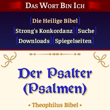
Das Wort Bin Ich
Die Heilige Bibel
Strong's Konkordanz
Suche
Downloads
Spiegelseiten
Der Psalter
(Psalmen)
⭑
Theophilus Bibel
⭑