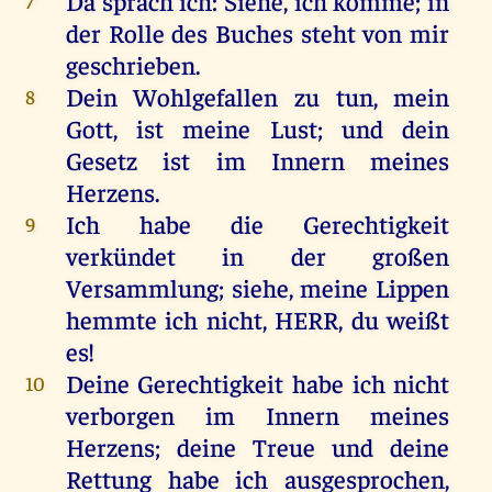
Da
sprach
ich
:
Siehe
,
ich
komme
;
in
7
der
Rolle
des
Buches
steht
von
mir
geschrieben
.
Dein
Wohlgefallen
zu
tun
,
mein
8
Gott
,
ist
meine
Lust
;
und
dein
Gesetz
ist
im
Innern
meines
Herzens
.
Ich
habe
die
Gerechtigkeit
9
verkündet
in
der
großen
Versammlung
;
siehe
,
meine
Lippen
hemmte
ich
nicht
,
HERR
,
du
weißt
es
!
Deine
Gerechtigkeit
habe
ich
nicht
10
verborgen
im
Innern
meines
Herzens
;
deine
Treue
und
deine
Rettung
habe
ich
ausgesprochen,