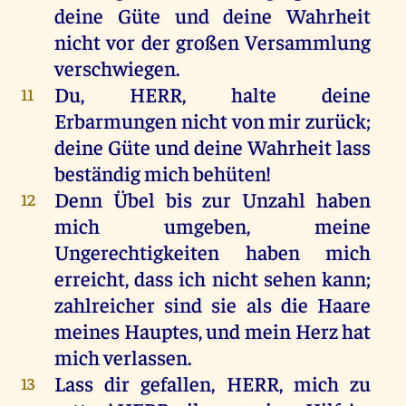
deine
Güte
und
deine
Wahrheit
nicht
vor
der
großen
Versammlung
verschwiegen.
Du
,
HERR
,
halte
deine
11
Erbarmungen
nicht
von
mir
zurück
;
deine
Güte
und
deine
Wahrheit
lass
beständig
mich
behüten
!
Denn
Übel
bis
zur
Unzahl
haben
12
mich
umgeben
,
meine
Ungerechtigkeiten
haben
mich
erreicht
, dass
ich
nicht
sehen
kann
;
zahlreicher
sind
sie
als
die
Haare
meines
Hauptes
,
und
mein
Herz
hat
mich
verlassen
.
Lass
dir
gefallen
,
HERR
,
mich
zu
13