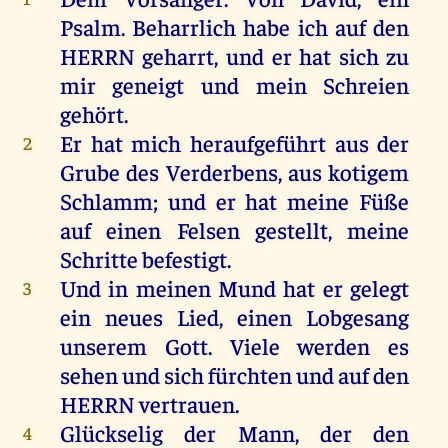
Psalm
. Beharrlich
habe
ich
auf
den
HERRN
geharrt
,
und
er
hat
sich
zu
mir
geneigt
und
mein
Schreien
gehört
.
Er
hat
mich
heraufgeführt
aus
der
2
Grube
des
Verderbens
,
aus
kotigem
Schlamm
;
und
er
hat
meine
Füße
auf
einen
Felsen
gestellt
,
meine
Schritte
befestigt
.
Und
in
meinen
Mund
hat
er
gelegt
3
ein
neues
Lied
,
einen
Lobgesang
unserem
Gott
.
Viele
werden
es
sehen
und
sich
fürchten
und
auf
den
HERRN
vertrauen
.
Glückselig
der
Mann
,
der
den
4