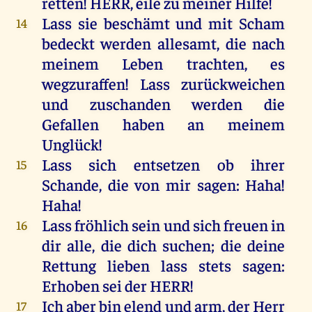
retten
!
HERR
,
eile
zu
meiner
Hilfe
!
Lass
sie
beschämt
und
mit
Scham
14
bedeckt
werden
allesamt
,
die
nach
meinem
Leben
trachten
,
es
wegzuraffen! Lass
zurückweichen
und
zuschanden
werden
die
Gefallen
haben
an
meinem
Unglück
!
Lass
sich
entsetzen
ob
ihrer
15
Schande
,
die
von
mir
sagen
: Haha!
Haha!
Lass
fröhlich
sein
und
sich
freuen
in
16
dir
alle
,
die
dich
suchen
;
die
deine
Rettung
lieben
lass
stets
sagen
:
Erhoben
sei
der
HERR
!
Ich
aber
bin
elend
und
arm
,
der
Herr
17