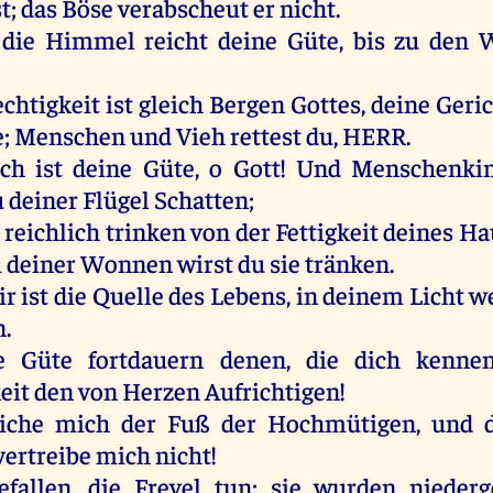
st
;
das
Böse
verabscheut
er
nicht
.
die
Himmel
reicht
deine
Güte
,
bis
zu
den
W
chtigkeit
ist
gleich
Bergen
Gottes
,
deine
Geri
e
;
Menschen
und
Vieh
rettest
du
,
HERR
.
ich
ist
deine
Güte
,
o
Gott
!
Und
Menschenki
u
deiner
Flügel
Schatten
;
reichlich
trinken
von
der
Fettigkeit
deines
Ha
m
deiner
Wonnen
wirst
du
sie
tränken
.
ir
ist
die
Quelle
des
Lebens
,
in
deinem
Licht
w
n
.
e
Güte
fortdauern
denen
,
die
dich
kenne
eit
den
von
Herzen
Aufrichtigen
!
iche
mich
der
Fuß
der
Hochmütigen
,
und
vertreibe
mich
nicht
!
efallen
,
die
Frevel
tun
;
sie
wurden
nieder