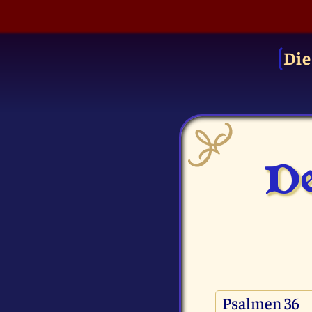
Die
De