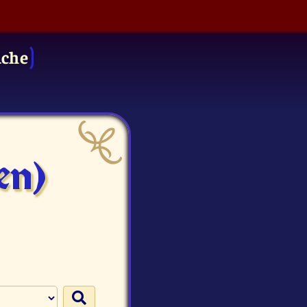
uche
en)