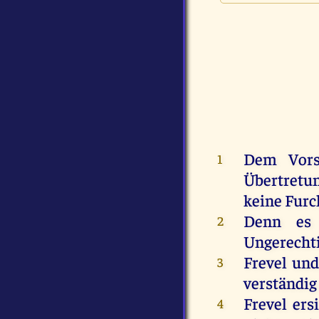
Dem
Vors
1
Übertretu
keine
Furc
Denn
es
2
Ungerechti
Frevel
und
3
verständig
Frevel
ers
4