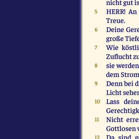
nicht
gut
i
HERR
!
An
5
Treue
.
Deine
Gere
6
große
Tief
Wie
köstl
7
Zuflucht
z
sie
werden
8
dem
Stro
Denn
bei
d
9
Licht
sehe
Lass
dein
10
Gerechtigk
Nicht
erre
11
Gottlosen
Da
sind
g
12