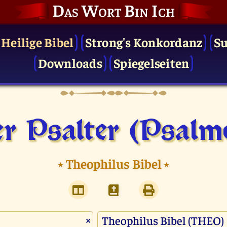
Das Wort Bin Ich
 Heilige Bibel
Strong's Konkordanz
S
Downloads
Spiegelseiten
r Psalter (Psalm
⭑
Theophilus Bibel
⭑
×