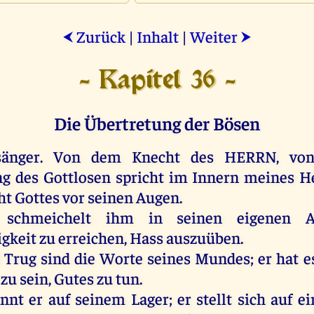
Zurück
|
Inhalt
|
Weiter
⮜
⮞
- Kapitel 36 -
Die Übertretung der Bösen
änger.
Von
dem
Knecht
des
HERRN
,
vo
ng
des
Gottlosen
spricht
im
Innern
meines
H
ht
Gottes
vor
seinen
Augen
.
schmeichelt
ihm
in
seinen
eigenen
gkeit
zu
erreichen, Hass auszuüben.
Trug
sind
die
Worte
seines
Mundes
;
er
hat
e
zu
sein
,
Gutes
zu
tun
.
innt
er
auf
seinem
Lager
;
er
stellt
sich
auf
ei