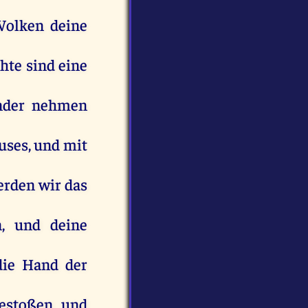
olken
deine
chte
sind
eine
nder
nehmen
uses
,
und
mit
erden
wir
das
n
,
und
deine
die
Hand
der
gestoßen
und