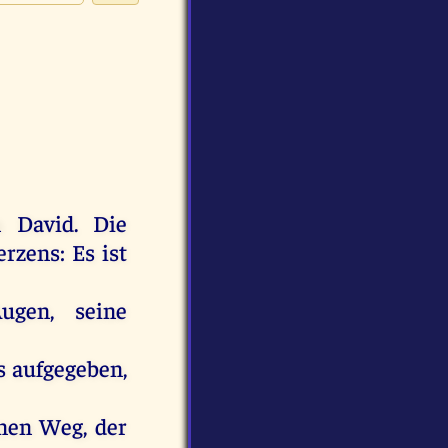
n
David
.
Die
erzens
:
Es
ist
Augen
,
seine
s
aufgegeben
,
nen
Weg
,
der